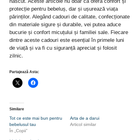
născut. Aceste articole nu doar că oferă confort și
protecție pentru bebeluș, dar și ușurează viața
părinților. Alegând cadouri de calitate, confecționate
din materiale sigure și durabile, vei putea aduce
bucurie și confort micuțului și familiei sale. Fiecare
dintre aceste cadouri este esențial în primele luni
de viață și va fi cu siguranță apreciat și folosit
zilnic.
Partajează Asta:
Similare
Tot ce este mai bun pentru
Arta de a darui
bebelusul tau
Articol similar
În „Copii”