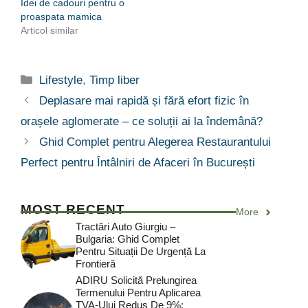
Idei de cadouri pentru o
proaspata mamica
Articol similar
Categorii
Lifestyle
,
Timp liber
Deplasare mai rapidă și fără efort fizic în
orașele aglomerate – ce soluții ai la îndemână?
Ghid Complet pentru Alegerea Restaurantului
Perfect pentru Întâlniri de Afaceri în București
MOST RECENT
More
Tractări Auto Giurgiu –
Bulgaria: Ghid Complet
Pentru Situații De Urgență La
Frontieră
ADIRU Solicită Prelungirea
Termenului Pentru Aplicarea
TVA-Ului Redus De 9%: