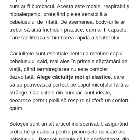
cum ar fi bumbacul. Acesta este moale, respirabil și
hipoalergenic, protejând pielea sensibilă a
bebelușului de iritații. De asemenea, body-urile ar
trebui să aibă închideri practice, cum ar fi capsele,
care facilitează schimbarea rapidă a scutecului.
Căciulițele sunt esențiale pentru a menține capul
bebelușului cald, mai ales în primele săptămâni de
viață, când termoreglarea nu este complet
dezvoltată.
Alege căciulițe moi și elastice
, care
să se potrivească perfect pe capul micuțului fără a-l
strânge. Căciulițele din bumbac sunt ideale,
deoarece permit pielii să respire și oferă un confort
optim.
Botoșeii sunt un alt articol indispensabil, asigurând
protecție și căldură pentru piciorușele delicate ale
bebelușului. Botoșeii trebuie să fie confecționați din