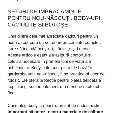
SETURI DE ÎMBRĂCĂMINTE
PENTRU NOU-NĂSCUȚI: BODY-URI,
CĂCIULIȚE ȘI BOTOȘEI
Unul dintre cele mai apreciate cadouri pentru un
nou-născut este un set de îmbrăcăminte complet,
care să includă body-uri, căciulițe și botoșei.
Aceste articole esențiale asigură confortul și
căldura necesare în primele luni de viață ale
bebelușului. Body-urile sunt piese de bază în
garderoba unui nou-născut, fiind practice și ușor de
folosit. Ele oferă protecție pentru pielea delicată a
copilului și sunt ideale pentru a menține scutecul
fixat.
Când alegi body-uri pentru un set de cadou,
este
important să optezi pentru materiale de calitate
,