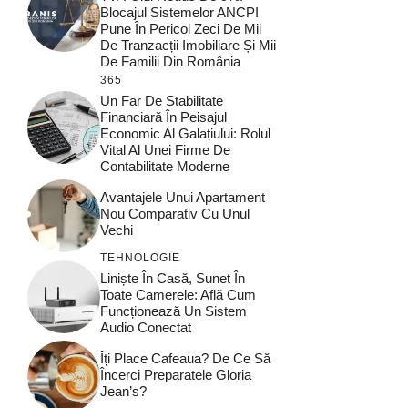
Blocajul Sistemelor ANCPI
Pune În Pericol Zeci De Mii
De Tranzacții Imobiliare Și Mii
De Familii Din România
365
Un Far De Stabilitate
Financiară În Peisajul
Economic Al Galațiului: Rolul
Vital Al Unei Firme De
Contabilitate Moderne
Avantajele Unui Apartament
Nou Comparativ Cu Unul
Vechi
TEHNOLOGIE
Liniște În Casă, Sunet În
Toate Camerele: Află Cum
Funcționează Un Sistem
Audio Conectat
Îți Place Cafeaua? De Ce Să
Încerci Preparatele Gloria
Jean’s?