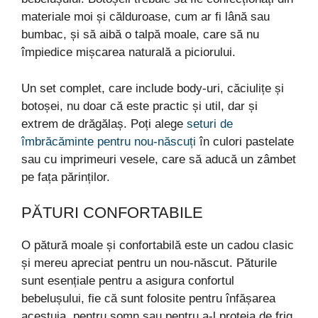
materiale moi și călduroase, cum ar fi lână sau
bumbac, și să aibă o talpă moale, care să nu
împiedice mișcarea naturală a piciorului.
Un set complet, care include body-uri, căciulițe și
botoșei, nu doar că este practic și util, dar și
extrem de drăgălaș. Poți alege
seturi de
îmbrăcăminte pentru nou-născuți
în culori pastelate
sau cu imprimeuri vesele, care să aducă un zâmbet
pe fața părinților.
PĂTURI CONFORTABILE
O pătură moale și confortabilă este un cadou clasic
și mereu apreciat pentru un nou-născut. Păturile
sunt esențiale pentru a asigura confortul
bebelușului, fie că sunt folosite pentru înfășarea
acestuia, pentru somn sau pentru a-l proteja de frig