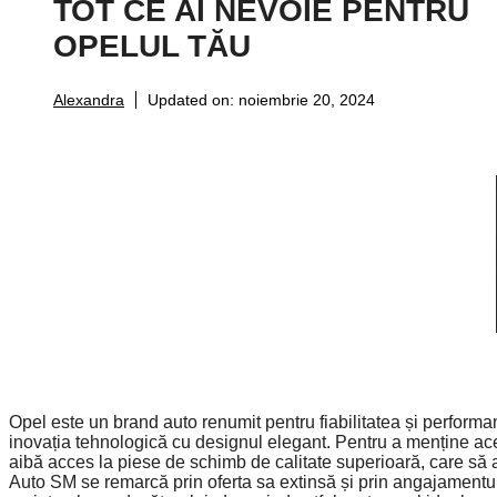
TOT CE AI NEVOIE PENTRU
OPELUL TĂU
Alexandra
Updated on:
noiembrie 20, 2024
Opel este un brand auto renumit pentru fiabilitatea și perform
inovația tehnologică cu designul elegant. Pentru a menține aces
aibă acces la piese de schimb de calitate superioară, care să a
Auto SM se remarcă prin oferta sa extinsă și prin angajamentu