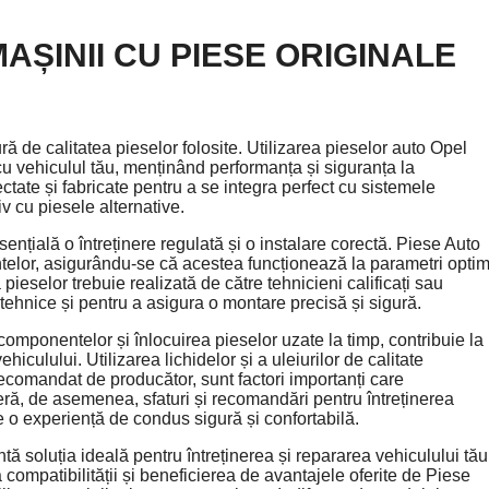
AȘINII CU PIESE ORIGINALE
ă de calitatea pieselor folosite. Utilizarea pieselor auto Opel
cu vehiculul tău, menținând performanța și siguranța la
tate și fabricate pentru a se integra perfect cu sistemele
iv cu piesele alternative.
nțială o întreținere regulată și o instalare corectă. Piese Auto
elor, asigurându-se că acestea funcționează la parametri optim
 pieselor trebuie realizată de către tehnicieni calificați sau
 tehnice și pentru a asigura o montare precisă și sigură.
 componentelor și înlocuirea pieselor uzate la timp, contribuie la
iculului. Utilizarea lichidelor și a uleiurilor de calitate
ecomandat de producător, sunt factori importanți care
eră, de asemenea, sfaturi și recomandări pentru întreținerea
e o experiență de condus sigură și confortabilă.
ă soluția ideală pentru întreținerea și repararea vehiculului tău
 compatibilității și beneficierea de avantajele oferite de Piese