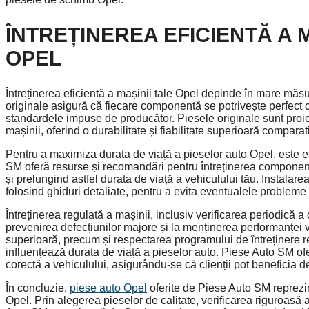
ÎNTREȚINEREA EFICIENTĂ A M
OPEL
Întreținerea eficientă a mașinii tale Opel depinde în mare măsur
originale asigură că fiecare componentă se potrivește perfect 
standardele impuse de producător. Piesele originale sunt proiec
mașinii, oferind o durabilitate și fiabilitate superioară comparat
Pentru a maximiza durata de viață a pieselor auto Opel, este ese
SM oferă resurse și recomandări pentru întreținerea component
și prelungind astfel durata de viață a vehiculului tău. Instalarea
folosind ghiduri detaliate, pentru a evita eventualele probleme
Întreținerea regulată a mașinii, inclusiv verificarea periodică a
prevenirea defecțiunilor majore și la menținerea performanței veh
superioară, precum și respectarea programului de întreținere r
influențează durata de viață a pieselor auto. Piese Auto SM of
corectă a vehiculului, asigurându-se că clienții pot beneficia d
În concluzie,
piese auto Opel
oferite de Piese Auto SM reprezint
Opel. Prin alegerea pieselor de calitate, verificarea riguroasă a