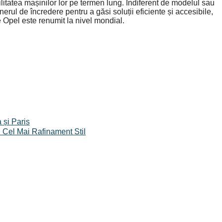
litatea mașinilor lor pe termen lung. Indiferent de modelul sau
erul de încredere pentru a găsi soluții eficiente și accesibile,
e Opel este renumit la nivel mondial.
 și Paris
n Cel Mai Rafinament Stil