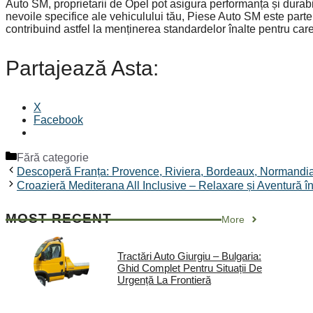
Auto SM, proprietarii de Opel pot asigura performanța și durabi
nevoile specifice ale vehiculului tău, Piese Auto SM este parten
contribuind astfel la menținerea standardelor înalte pentru car
Partajează Asta:
X
Facebook
Categorii
Fără categorie
Descoperă Franța: Provence, Riviera, Bordeaux, Normandia
Croazieră Mediterana All Inclusive – Relaxare și Aventură î
MOST RECENT
More
Tractări Auto Giurgiu – Bulgaria:
Ghid Complet Pentru Situații De
Urgență La Frontieră