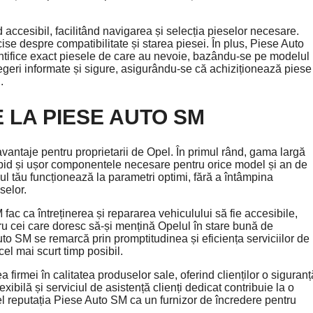
accesibil, facilitând navigarea și selecția pieselor necesare.
ise despre compatibilitate și starea piesei. În plus, Piese Auto
dentifice exact piesele de care au nevoie, bazându-se pe modelul
e alegeri informate și sigure, asigurându-se că achiziționează piese
.
 LA PIESE AUTO SM
taje pentru proprietarii de Opel. În primul rând, gama largă
apid și ușor componentele necesare pentru orice model și an de
lul tău funcționează la parametri optimi, fără a întâmpina
selor.
 fac ca întreținerea și repararea vehiculului să fie accesibile,
ru cei care doresc să-și mențină Opelul în stare bună de
uto SM se remarcă prin promptitudinea și eficiența serviciilor de
el mai scurt timp posibil.
a firmei în calitatea produselor sale, oferind clienților o siguranț
ibilă și serviciul de asistență clienți dedicat contribuie la o
el reputația Piese Auto SM ca un furnizor de încredere pentru