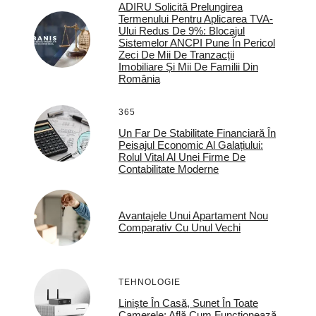
ADIRU Solicită Prelungirea
Termenului Pentru Aplicarea TVA-
Ului Redus De 9%: Blocajul
Sistemelor ANCPI Pune În Pericol
Zeci De Mii De Tranzacții
Imobiliare Și Mii De Familii Din
România
365
Un Far De Stabilitate Financiară În
Peisajul Economic Al Galațiului:
Rolul Vital Al Unei Firme De
Contabilitate Moderne
Avantajele Unui Apartament Nou
Comparativ Cu Unul Vechi
TEHNOLOGIE
Liniște În Casă, Sunet În Toate
Camerele: Află Cum Funcționează