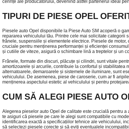
cerințe ale producătorului, devenind astfel partenerul ideal pen
TIPURI DE PIESE OPEL OFERI
Piesele auto Opel disponibile la Piese Auto SM acoperă o gam
repararea vehiculului tău. Printre cele mai solicitate categor
frânele, suspensiile și elementele electrice. Piesele de motor, 
cruciale pentru menținerea performanței și eficienței consumul
și cutiile de viteze, asigură o schimbare lină a treptelor și un co
Frânele, formate din discuri, plăcuțe și cilindri, sunt vitale pent
amortizoarele și arcurile, contribuie la confortul și stabilitat
alternatoarele, demaroarele și sistemele de iluminare, sunt ese
vehiculului. De asemenea, piese de caroserie, cum ar fi aripile
menținerea aspectului estetic al vehiculului și pentru protejarea
CUM SĂ ALEGI PIESE AUTO O
Alegerea pieselor auto Opel de calitate este crucială pentru a a
te asiguri că piesele pe care le alegi sunt compatibile cu modelu
identificarea exactă a specificațiilor tehnice ale vehiculului, inc
să selectezi piesele corecte și să eviți eventualele incompatibi