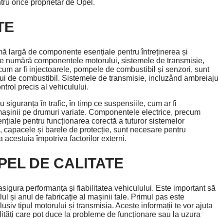
tru orice proprietar de Opel.
TE
ă largă de componente esențiale pentru întreținerea și
ii se numără componentele motorului, sistemele de transmisie,
cum ar fi injectoarele, pompele de combustibil și senzori, sunt
ui de combustibil. Sistemele de transmisie, incluzând ambreiaju
ntrol precis al vehiculului.
ru siguranța în trafic, în timp ce suspensiile, cum ar fi
ea mașinii pe drumuri variate. Componentele electrice, precum
nțiale pentru funcționarea corectă a tuturor sistemelor
, capacele și barele de protecție, sunt necesare pentru
 acestuia împotriva factorilor externi.
PEL DE CALITATE
sigura performanța și fiabilitatea vehiculului. Este important să
l și anul de fabricație al mașinii tale. Primul pas este
lusiv tipul motorului și transmisia. Aceste informații te vor ajuta
lități care pot duce la probleme de funcționare sau la uzura