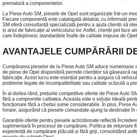
prematură a componentelor.
La Piese Auto SM, piesele de Opel sunt organizate într-un mod 
Fiecare componentă este catalogată detaliat, cu informații prec
SM oferă consultanță specializată pentru a ajuta clienții să i
și anul de fabricație al vehiculului lor. Astfel, clienții pot fac
care îndeplinesc standardele înalte de calitate impuse de Opel
AVANTAJELE CUMPĂRĂRII DE
Cumpărarea pieselor de la Piese Auto SM aduce numeroase avan
de piese de Opel disponibilă permite clienților să găsească r
fabricație. Acest lucru este esențial pentru a asigura că vehicu
probleme legate de incompatibilitate sau calitate scăzută a pie
În al doilea rând, prețurile competitive oferite de Piese Auto SM
fără a compromite calitatea. Aceasta este o soluție ideală pent
funcționare fără a cheltui sume considerabile. În plus, Piese A
livrare, asigurând că piesele comandate ajung la destinație în c
Garanțiile oferite pentru piesele achiziționate reflectă încredere
suplimentară în procesul de cumpărare. Politica de returnare flex
experiență de cumpărare plăcută și fără griji, consolidând astf
piesele de schimb Opel.