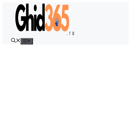
Sari
la
conținut
Meniu