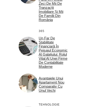
Zeci De Mii De
Tranzacții
Imobiliare Și Mii
De Familii Din
România
365
Un Far De
Stabilitate
Financiară În
Peisajul Economic
Al Galațiului: Rolul
Vital Al Unei Firme
De Contabilitate
Moderne
Avantajele Unui
Apartament Nou
Comparativ Cu
Unul Vechi
TEHNOLOGIE