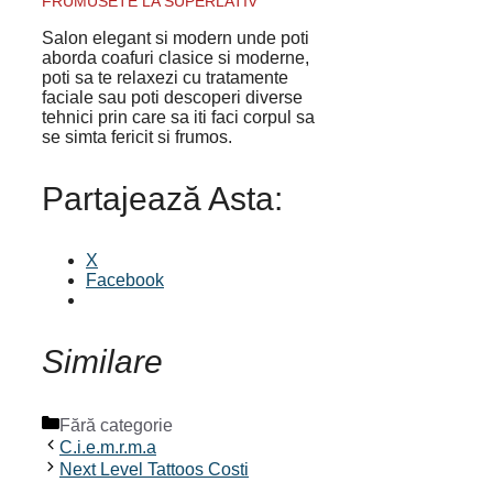
FRUMUSETE LA SUPERLATIV
Salon elegant si modern unde poti
aborda coafuri clasice si moderne,
poti sa te relaxezi cu tratamente
faciale sau poti descoperi diverse
tehnici prin care sa iti faci corpul sa
se simta fericit si frumos.
Partajează Asta:
X
Facebook
Similare
Categorii
Fără categorie
C.i.e.m.r.m.a
Next Level Tattoos Costi