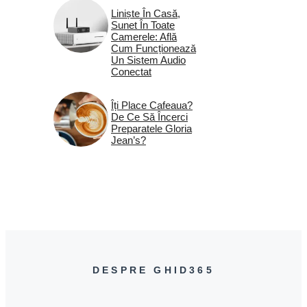
Liniște În Casă,
Sunet În Toate
Camerele: Află
Cum Funcționează
Un Sistem Audio
Conectat
Îți Place Cafeaua?
De Ce Să Încerci
Preparatele Gloria
Jean’s?
DESPRE GHID365