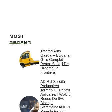
MOST
RECENT
More
Tractări Auto
Giurgiu – Bulgaria:
Ghid Complet
Pentru Situații De
Urgență La
Frontieră
ADIRU Solicită
Prelungirea
Termenului Pentru
Aplicarea TVA-Ului
Redus De 9%:
Blocajul
Sistemelor ANCPI
Pune În Pericol