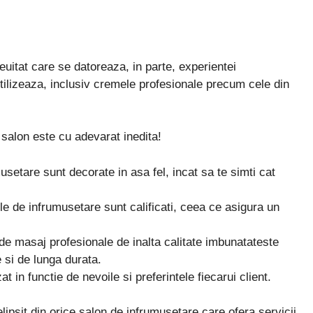
euitat care se datoreaza, in parte, experientei
 utilizeaza, inclusiv cremele profesionale precum cele din
 salon este cu adevarat inedita!
setare sunt decorate in asa fel, incat sa te simti cat
le de infrumusetare sunt calificati, ceea ce asigura un
de masaj profesionale de inalta calitate imbunatateste
e si de lunga durata.
t in functie de nevoile si preferintele fiecarui client.
psit din orice salon de infrumusetare care ofera servicii