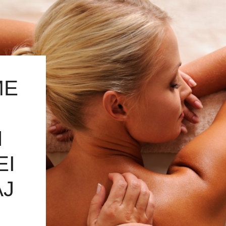
ME
N
EI
AJ