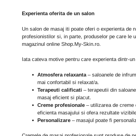
Experienta oferita de un salon
Un salon de masaj iti poate oferi o experienta de n
profesionistilor si, in parte, produselor pe care le
magazinul online Shop.My-Skin.ro.
Iata cateva motive pentru care experienta dintr-un
Atmosfera relaxanta
– saloanele de infrumu
mai confortabil si relaxat/a.
Terapeuti calificati
– terapeutii din saloane
masaj eficient si placut.
Creme profesionale
– utilizarea de creme 
eficienta masajului si ofera rezultate vizibil
Personalizare
– masajul poate fi personaliza
Cremele de masaj profesionale sunt produse de neli