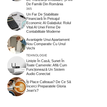
De Familii Din România
365
Un Far De Stabilitate
Financiară În Peisajul
Economic Al Galațiului: Rolul
Vital Al Unei Firme De
Contabilitate Moderne
Avantajele Unui Apartament
Nou Comparativ Cu Unul
Vechi
TEHNOLOGIE
Liniște În Casă, Sunet În
Toate Camerele: Află Cum
Funcționează Un Sistem
Audio Conectat
Îți Place Cafeaua? De Ce Să
Încerci Preparatele Gloria
Jean’s?