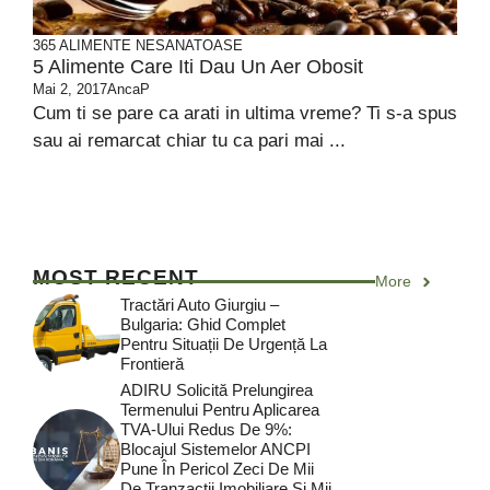
365
ALIMENTE NESANATOASE
5 Alimente Care Iti Dau Un Aer Obosit
Mai 2, 2017
AncaP
Cum ti se pare ca arati in ultima vreme? Ti s-a spus
sau ai remarcat chiar tu ca pari mai ...
MOST RECENT
More
Tractări Auto Giurgiu –
Bulgaria: Ghid Complet
Pentru Situații De Urgență La
Frontieră
ADIRU Solicită Prelungirea
Termenului Pentru Aplicarea
TVA-Ului Redus De 9%:
Blocajul Sistemelor ANCPI
Pune În Pericol Zeci De Mii
De Tranzacții Imobiliare Și Mii