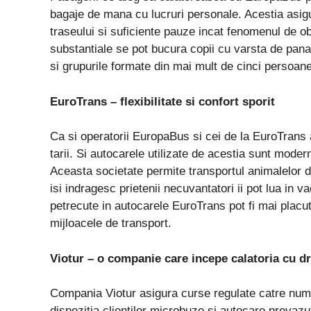
bagaje de mana cu lucruri personale. Acestia asigu
traseului si suficiente pauze incat fenomenul de ob
substantiale se pot bucura copii cu varsta de pana
si grupurile formate din mai mult de cinci persoane
EuroTrans – flexibilitate si confort sporit
Ca si operatorii EuropaBus si cei de la EuroTrans a
tarii. Si autocarele utilizate de acestia sunt moder
Aceasta societate permite transportul animalelor 
isi indragesc prietenii necuvantatori ii pot lua in 
petrecute in autocarele EuroTrans pot fi mai placut
mijloacele de transport.
Viotur – o companie care incepe calatoria cu dr
Compania Viotur asigura curse regulate catre num
dispozitia clientilor microbuze si autocare prevazu