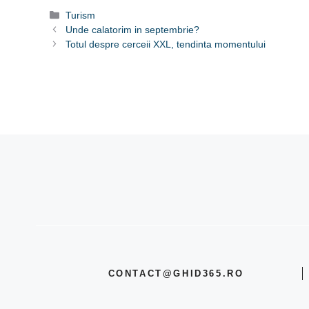
Categorii
Turism
Unde calatorim in septembrie?
Totul despre cerceii XXL, tendinta momentului
CONTACT@GHID365.RO