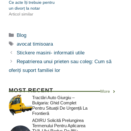
Ce acte îți trebuie pentru
un divorț la notar
Articol similar
Categorii
Blog
Etichete
avocat timisoara
Stickere masini- informatii utile
Repatrierea unui prieten sau coleg: Cum să
oferiți suport familiei lor
MOST RECENT
More
Tractări Auto Giurgiu –
Bulgaria: Ghid Complet
Pentru Situații De Urgență La
Frontieră
ADIRU Solicită Prelungirea
Termenului Pentru Aplicarea
TVA-Ului Redus De 9%: