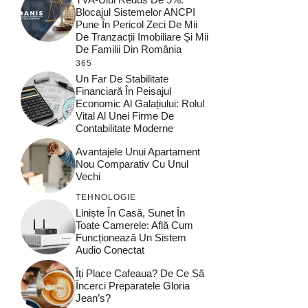
Blocajul Sistemelor ANCPI
Pune În Pericol Zeci De Mii
De Tranzacții Imobiliare Și Mii
De Familii Din România
365
Un Far De Stabilitate
Financiară În Peisajul
Economic Al Galațiului: Rolul
Vital Al Unei Firme De
Contabilitate Moderne
Avantajele Unui Apartament
Nou Comparativ Cu Unul
Vechi
TEHNOLOGIE
Liniște În Casă, Sunet În
Toate Camerele: Află Cum
Funcționează Un Sistem
Audio Conectat
Îți Place Cafeaua? De Ce Să
Încerci Preparatele Gloria
Jean’s?