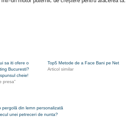
într-un motor puternic de creștere pentru afacerea ta.
ui sa iti ofere o
Top5 Metode de a Face Bani pe Net
ting Bucuresti?
Articol similar
aspunsul cheie!
e presa”
 o pergolă din lemn personalizată
secul unei petreceri de nunta?