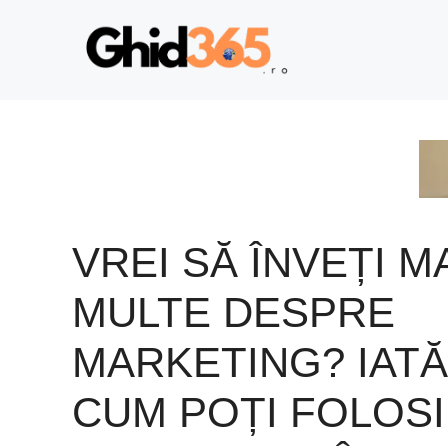
Sari
la
conținut
VREI SĂ ÎNVEȚI M
MULTE DESPRE
MARKETING? IATĂ
CUM POȚI FOLOSI