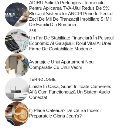
ADIRU Solicită Prelungirea Termenului
Pentru Aplicarea TVA-Ului Redus De 9%:
Blocajul Sistemelor ANCPI Pune În Pericol
Zeci De Mii De Tranzacții Imobiliare Și Mii
De Familii Din România
365
Un Far De Stabilitate Financiară În Peisajul
Economic Al Galațiului: Rolul Vital Al Unei
Firme De Contabilitate Moderne
Avantajele Unui Apartament Nou
Comparativ Cu Unul Vechi
TEHNOLOGIE
Liniște În Casă, Sunet În Toate Camerele:
Află Cum Funcționează Un Sistem Audio
Conectat
Îți Place Cafeaua? De Ce Să Încerci
Preparatele Gloria Jean’s?