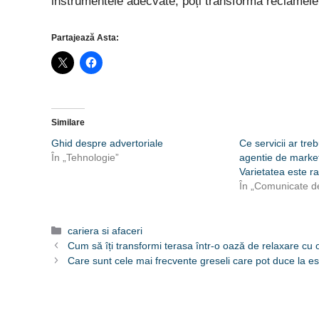
instrumentele adecvate, poți transforma reclamele 
Partajează Asta:
Similare
Ghid despre advertoriale
Ce servicii ar treb
În „Tehnologie”
agentie de marke
Varietatea este r
În „Comunicate d
Categorii
cariera si afaceri
Cum să îți transformi terasa într-o oază de relaxare cu
Care sunt cele mai frecvente greseli care pot duce la e