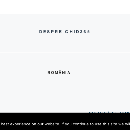
DESPRE GHID365
ROMÂNIA
POLITICĂ DE CON
est experience on our website. If you continue to use this site we wil