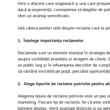
între o afacere care stagnează și una care prosper
dacă ai experiență, cunoașterea strategiilor de publ
oferi un avantaj semnificativ.
Iată câteva ponturi utile despre reclame care te pot
1.
Înțelege importanța reclamelor
Reclamele sunt un element esențial în strategia de
asupra vizibilității brandului și atragerii de clienț
un public larg și în influențarea deciziilor de cump
să rămână invizibilă pe piață, pierzând oportunități
2.
Alege tipurile de reclame potrivite pentru af
Alegerea tipului de reclame potrivite este un pas 
marketing. Fiecare tip de reclamă, fie că este vor
bannere display, oferă avantaje distincte și se adr