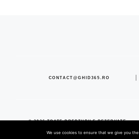
CONTACT@GHID365.RO
© 2026 TOATE DREPTURILE REZERVATE
We use cookies to ensure that we give you the b