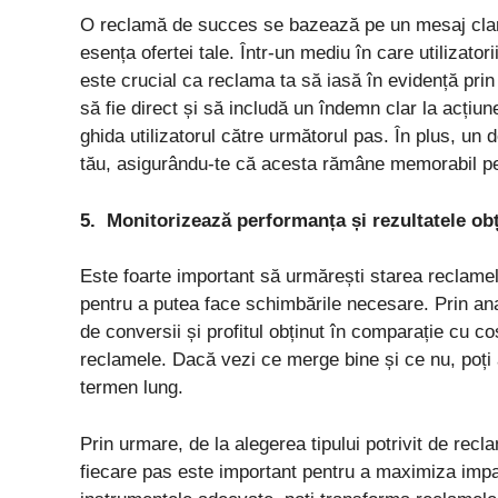
O reclamă de succes se bazează pe un mesaj clar ș
esența ofertei tale. Într-un mediu în care utilizato
este crucial ca reclama ta să iasă în evidență prin
să fie direct și să includă un îndemn clar la acțiu
ghida utilizatorul către următorul pas. În plus, un 
tău, asigurându-te că acesta rămâne memorabil pen
5.
Monitorizează performanța și rezultatele ob
Este foarte important să urmărești starea reclamelo
pentru a putea face schimbările necesare. Prin ana
de conversii și profitul obținut în comparație cu co
reclamele. Dacă vezi ce merge bine și ce nu, poți 
termen lung.
Prin urmare, de la alegerea tipului potrivit de rec
fiecare pas este important pentru a maximiza impac