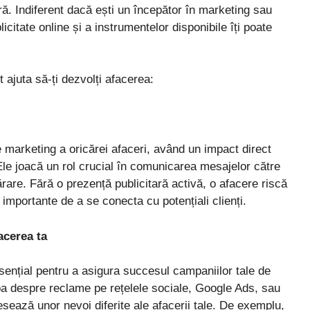
ă. Indiferent dacă ești un începător în marketing sau
icitate online și a instrumentelor disponibile îți poate
 ajuta să-ți dezvolți afacerea:
 marketing a oricărei afaceri, având un impact direct
i. Ele joacă un rol crucial în comunicarea mesajelor către
ărare. Fără o prezență publicitară activă, o afacere riscă
 importante de a se conecta cu potențiali clienți.
acerea ta
esențial pentru a asigura succesul campaniilor tale de
ba despre reclame pe rețelele sociale, Google Ads, sau
esează unor nevoi diferite ale afacerii tale. De exemplu,