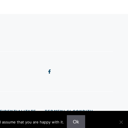
FIDENȚIALITATE
TERMENI ȘI CONDIȚII
Ok
l assume that you are happy with it.