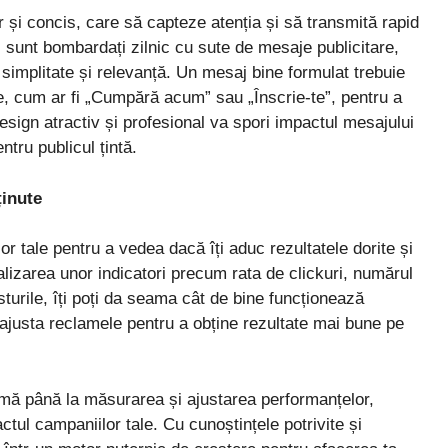
i concis, care să capteze atenția și să transmită rapid
rii sunt bombardați zilnic cu sute de mesaje publicitare,
 simplitate și relevanță. Un mesaj bine formulat trebuie
ne, cum ar fi „Cumpără acum” sau „Înscrie-te”, pentru a
design atractiv și profesional va spori impactul mesajului
tru publicul țintă.
ținute
r tale pentru a vedea dacă îți aduc rezultatele dorite și
lizarea unor indicatori precum rata de clickuri, numărul
sturile, îți poți da seama cât de bine funcționează
ajusta reclamele pentru a obține rezultate mai bune pe
lamă până la măsurarea și ajustarea performanțelor,
tul campaniilor tale. Cu cunoștințele potrivite și