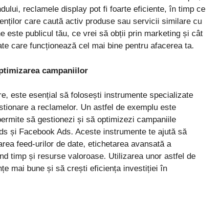
ului, reclamele display pot fi foarte eficiente, în timp ce
enților care caută activ produse sau servicii similare cu
e este publicul tău, ce vrei să obții prin marketing și cât
itate care funcționează cel mai bine pentru afacerea ta.
ptimizarea campaniilor
re, este esențial să folosești instrumente specializate
stionare a reclamelor. Un astfel de exemplu este
 permite să gestionezi și să optimizezi campaniile
ds și Facebook Ads. Aceste instrumente te ajută să
rea feed-urilor de date, etichetarea avansată a
d timp și resurse valoroase. Utilizarea unor astfel de
țe mai bune și să crești eficiența investiției în