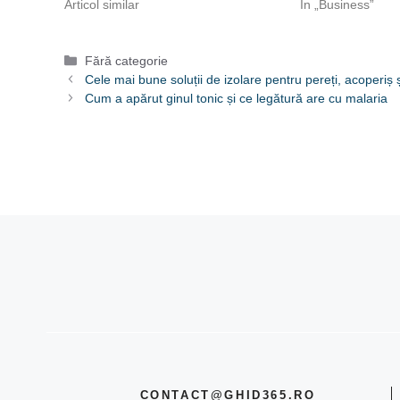
Articol similar
În „Business”
Categorii
Fără categorie
Cele mai bune soluții de izolare pentru pereți, acoperiș
Cum a apărut ginul tonic și ce legătură are cu malaria
CONTACT@GHID365.RO