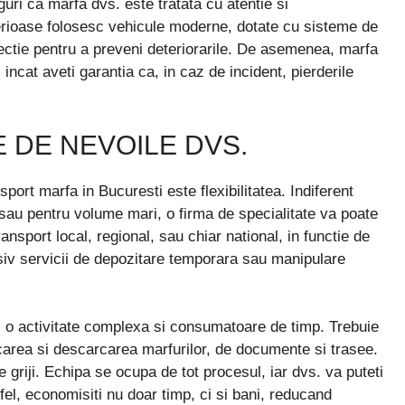
iguri ca marfa dvs. este tratata cu atentie si
erioase folosesc vehicule moderne, dotate cu sisteme de
ctie pentru a preveni deteriorarile. De asemenea, marfa
 incat aveti garantia ca, in caz de incident, pierderile
E DE NEVOILE DVS.
sport marfa in Bucuresti este flexibilitatea. Indiferent
 sau pentru volume mari, o firma de specialitate va poate
ransport local, regional, sau chiar national, in functie de
usiv servicii de depozitare temporara sau manipulare
i o activitate complexa si consumatoare de timp. Trebuie
rcarea si descarcarea marfurilor, de documente si trasee.
 griji. Echipa se ocupa de tot procesul, iar dvs. va puteti
tfel, economisiti nu doar timp, ci si bani, reducand