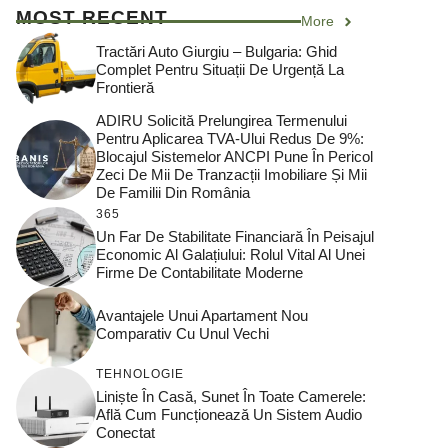
MOST RECENT
More
Tractări Auto Giurgiu – Bulgaria: Ghid
Complet Pentru Situații De Urgență La
Frontieră
ADIRU Solicită Prelungirea Termenului
Pentru Aplicarea TVA-Ului Redus De 9%:
Blocajul Sistemelor ANCPI Pune În Pericol
Zeci De Mii De Tranzacții Imobiliare Și Mii
De Familii Din România
365
Un Far De Stabilitate Financiară În Peisajul
Economic Al Galațiului: Rolul Vital Al Unei
Firme De Contabilitate Moderne
Avantajele Unui Apartament Nou
Comparativ Cu Unul Vechi
TEHNOLOGIE
Liniște În Casă, Sunet În Toate Camerele:
Află Cum Funcționează Un Sistem Audio
Conectat