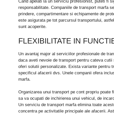
Cand apelati la un serviciu profesionist, puteti fi s
responsabilitate. Companiile de transport marfa s
prindere, compartimentare si echipamente de prote
este asigurata pe tot parcursul transportului, astfel
sunt acoperite.
FLEXIBILITATE IN FUNCTI
Un avantaj major al serviciilor profesionale de tran
daca aveti nevoie de transport pentru cateva cutii
oferi solutii personalizate. Exista variante pentru t
specificul afacerii dvs. Unele companii ofera incl
marfa.
Organizarea unui transport pe cont propriu poate f
sa va ocupati de inchirierea unui vehicul, de inca
Un serviciu de transport marfa elimina toate aceste
concentra pe activitatile principale ale afacerii. As