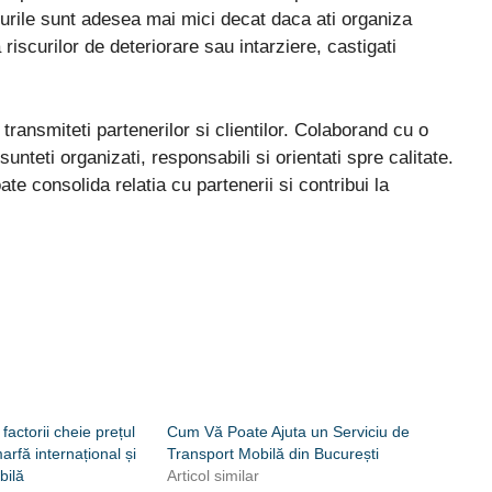
sturile sunt adesea mai mici decat daca ati organiza
 riscurilor de deteriorare sau intarziere, castigati
ransmiteti partenerilor si clientilor. Colaborand cu o
nteti organizati, responsabili si orientati spre calitate.
ate consolida relatia cu partenerii si contribui la
actorii cheie prețul
Cum Vă Poate Ajuta un Serviciu de
arfă internațional și
Transport Mobilă din București
bilă
Articol similar