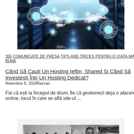
365
COMUNICATE DE PRESA
TIPS AND TRICKS PENTRU O VIATA MA
BUNA
Când Să Cauți Un Hosting Ieftin, Shared Și Când Să
Investești Într-Un Hosting Dedicat?
Noiembrie 8, 2024
Razvan
Fie că ești la început de drum, fie că gestionezi deja o afacer
online, locul în care se află site-ul ...