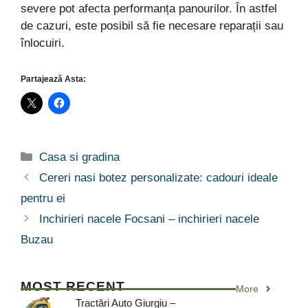
severe pot afecta performanța panourilor. În astfel
de cazuri, este posibil să fie necesare reparații sau
înlocuiri.
Partajează Asta:
Categorii
Casa si gradina
Cereri nasi botez personalizate: cadouri ideale
pentru ei
Inchirieri nacele Focsani – inchirieri nacele
Buzau
MOST RECENT
More
Tractări Auto Giurgiu –