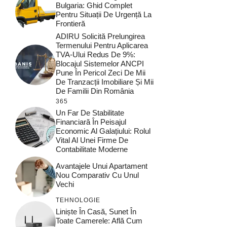
Bulgaria: Ghid Complet
Pentru Situații De Urgență La
Frontieră
ADIRU Solicită Prelungirea
Termenului Pentru Aplicarea
TVA-Ului Redus De 9%:
Blocajul Sistemelor ANCPI
Pune În Pericol Zeci De Mii
De Tranzacții Imobiliare Și Mii
De Familii Din România
365
Un Far De Stabilitate
Financiară În Peisajul
Economic Al Galațiului: Rolul
Vital Al Unei Firme De
Contabilitate Moderne
Avantajele Unui Apartament
Nou Comparativ Cu Unul
Vechi
TEHNOLOGIE
Liniște În Casă, Sunet În
Toate Camerele: Află Cum