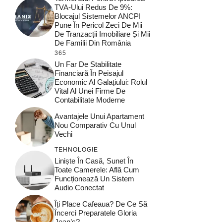
TVA-Ului Redus De 9%:
Blocajul Sistemelor ANCPI
Pune În Pericol Zeci De Mii
De Tranzacții Imobiliare Și Mii
De Familii Din România
365
Un Far De Stabilitate
Financiară În Peisajul
Economic Al Galațiului: Rolul
Vital Al Unei Firme De
Contabilitate Moderne
Avantajele Unui Apartament
Nou Comparativ Cu Unul
Vechi
TEHNOLOGIE
Liniște În Casă, Sunet În
Toate Camerele: Află Cum
Funcționează Un Sistem
Audio Conectat
Îți Place Cafeaua? De Ce Să
Încerci Preparatele Gloria
Jean’s?