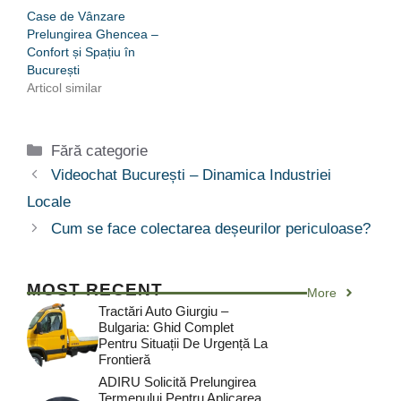
Case de Vânzare
Prelungirea Ghencea –
Confort și Spațiu în
București
Articol similar
Categorii
Fără categorie
Videochat București – Dinamica Industriei
Locale
Cum se face colectarea deșeurilor periculoase?
MOST RECENT
More
Tractări Auto Giurgiu –
Bulgaria: Ghid Complet
Pentru Situații De Urgență La
Frontieră
ADIRU Solicită Prelungirea
Termenului Pentru Aplicarea