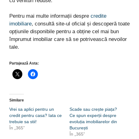
cu venituri reduse.
Pentru mai multe informații despre
credite
imobiliare
, consultă site-ul oficial și descoperă toate
opțiunile disponibile pentru a obține cel mai bun
împrumut imobiliar care să se potrivească nevoilor
tale.
Partajează Asta:
Similare
Vrei sa aplici pentru un
Scade sau crește piața?
credit pentru casa? Iata ce
Ce spun experții despre
trebuie sa stii!
evoluția imobiliarelor din
În „365”
București
În „365”