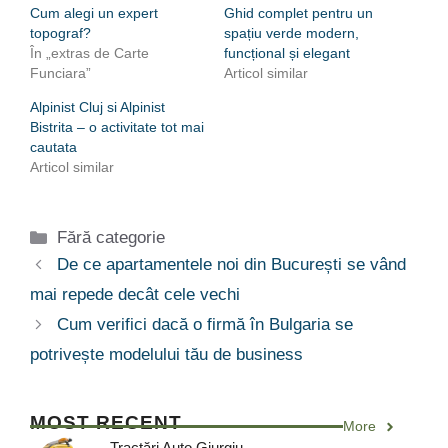
Cum alegi un expert
Ghid complet pentru un
topograf?
spațiu verde modern,
În „extras de Carte
funcțional și elegant
Funciara”
Articol similar
Alpinist Cluj si Alpinist
Bistrita – o activitate tot mai
cautata
Articol similar
Categorii
Fără categorie
De ce apartamentele noi din București se vând
mai repede decât cele vechi
Cum verifici dacă o firmă în Bulgaria se
potrivește modelului tău de business
MOST RECENT
More
Tractări Auto Giurgiu –