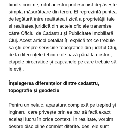
fiind sinonime, rolul acestui profesionist depășește
simpla măsurătoare din teren. El reprezintă puntea
de legătură între realitatea fizică a proprietății tale
și realitatea juridică din actele oficiale transmise
către Oficiul de Cadastru și Publicitate Imobiliară
Cluj. Acest articol detaliat îți explică tot ce trebuie
să știi despre serviciile topografice din județul Cluj,
de la diferențele tehnice de bază până la costuri,
etapele birocratice și capcanele pe care trebuie să
le eviți.
Înțelegerea diferențelor dintre cadastru,
topografie și geodezie
Pentru un nelaic, aparatura complexă pe trepied și
inginerul care privește prin ea par să facă exact
același lucru în orice context. În realitate, vorbim
despre discipline complet diferite, deși ele sunt