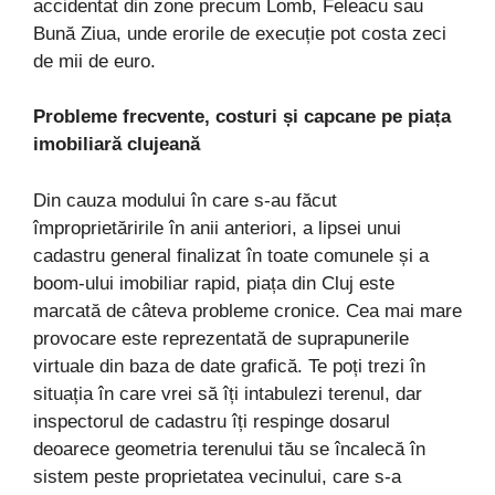
accidentat din zone precum Lomb, Feleacu sau
Bună Ziua, unde erorile de execuție pot costa zeci
de mii de euro.
Probleme frecvente, costuri și capcane pe piața
imobiliară clujeană
Din cauza modului în care s-au făcut
împroprietăririle în anii anteriori, a lipsei unui
cadastru general finalizat în toate comunele și a
boom-ului imobiliar rapid, piața din Cluj este
marcată de câteva probleme cronice. Cea mai mare
provocare este reprezentată de suprapunerile
virtuale din baza de date grafică. Te poți trezi în
situația în care vrei să îți intabulezi terenul, dar
inspectorul de cadastru îți respinge dosarul
deoarece geometria terenului tău se încalecă în
sistem peste proprietatea vecinului, care s-a