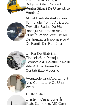
Bulgaria: Ghid Complet
Pentru Situații De Urgență La
Frontieră
ADIRU Solicită Prelungirea
Termenului Pentru Aplicarea
TVA-Ului Redus De 9%:
Blocajul Sistemelor ANCPI
Pune În Pericol Zeci De Mii
De Tranzacții Imobiliare Și Mii
De Familii Din România
365
Un Far De Stabilitate
Financiară În Peisajul
Economic Al Galațiului: Rolul
Vital Al Unei Firme De
Contabilitate Moderne
Avantajele Unui Apartament
Nou Comparativ Cu Unul
Vechi
TEHNOLOGIE
Liniște În Casă, Sunet În
Toate Camerele: Află Cum