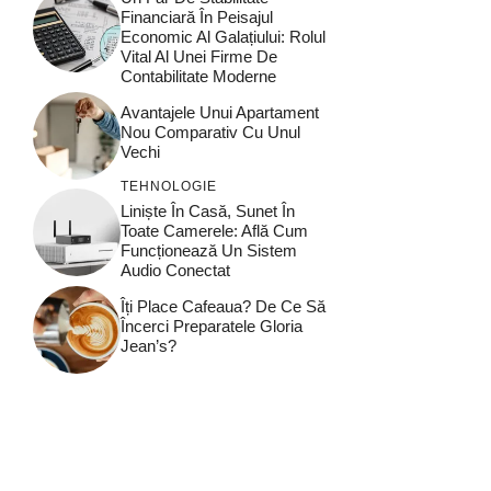
Financiară În Peisajul
Economic Al Galațiului: Rolul
Vital Al Unei Firme De
Contabilitate Moderne
Avantajele Unui Apartament
Nou Comparativ Cu Unul
Vechi
TEHNOLOGIE
Liniște În Casă, Sunet În
Toate Camerele: Află Cum
Funcționează Un Sistem
Audio Conectat
Îți Place Cafeaua? De Ce Să
Încerci Preparatele Gloria
Jean’s?