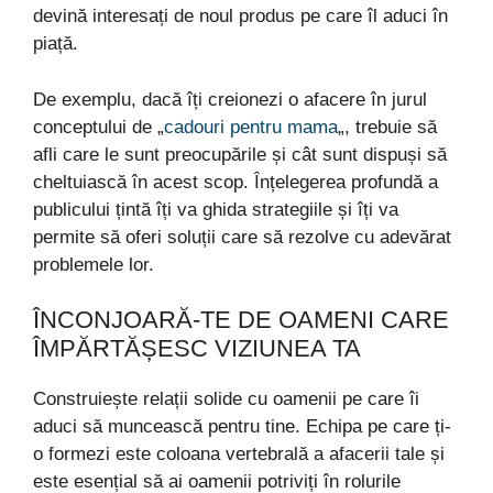
devină interesați de noul produs pe care îl aduci în
piață.
De exemplu, dacă îți creionezi o afacere în jurul
conceptului de „
cadouri pentru mama
„, trebuie să
afli care le sunt preocupările și cât sunt dispuși să
cheltuiască în acest scop. Înțelegerea profundă a
publicului țintă îți va ghida strategiile și îți va
permite să oferi soluții care să rezolve cu adevărat
problemele lor.
ÎNCONJOARĂ-TE DE OAMENI CARE
ÎMPĂRTĂȘESC VIZIUNEA TA
Construiește relații solide cu oamenii pe care îi
aduci să muncească pentru tine. Echipa pe care ți-
o formezi este coloana vertebrală a afacerii tale și
este esențial să ai oamenii potriviți în rolurile