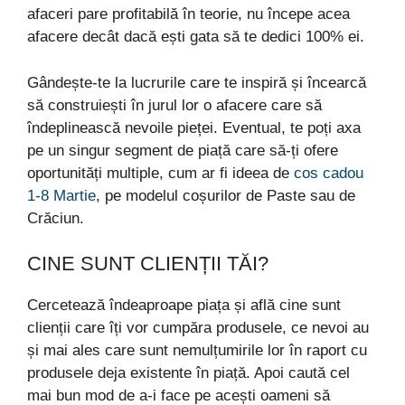
afaceri pare profitabilă în teorie, nu începe acea
afacere decât dacă ești gata să te dedici 100% ei.
Gândește-te la lucrurile care te inspiră și încearcă
să construiești în jurul lor o afacere care să
îndeplinească nevoile pieței. Eventual, te poți axa
pe un singur segment de piață care să-ți ofere
oportunități multiple, cum ar fi ideea de
cos cadou
1-8 Martie
, pe modelul coșurilor de Paste sau de
Crăciun.
CINE SUNT CLIENȚII TĂI?
Cercetează îndeaproape piața și află cine sunt
clienții care îți vor cumpăra produsele, ce nevoi au
și mai ales care sunt nemulțumirile lor în raport cu
produsele deja existente în piață. Apoi caută cel
mai bun mod de a-i face pe acești oameni să