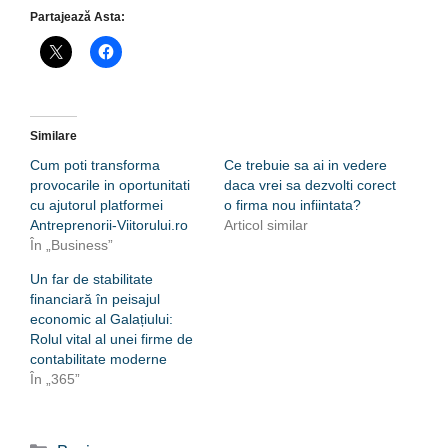
Partajează Asta:
Similare
Cum poti transforma
Ce trebuie sa ai in vedere
provocarile in oportunitati
daca vrei sa dezvolti corect
cu ajutorul platformei
o firma nou infiintata?
Antreprenorii-Viitorului.ro
Articol similar
În „Business”
Un far de stabilitate
financiară în peisajul
economic al Galațiului:
Rolul vital al unei firme de
contabilitate moderne
În „365”