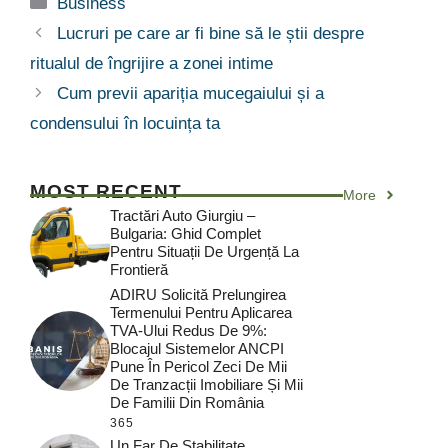
Categorii
Business
Lucruri pe care ar fi bine să le știi despre
ritualul de îngrijire a zonei intime
Cum previi apariția mucegaiului și a
condensului în locuința ta
MOST RECENT
More
Tractări Auto Giurgiu –
Bulgaria: Ghid Complet
Pentru Situații De Urgență La
Frontieră
ADIRU Solicită Prelungirea
Termenului Pentru Aplicarea
TVA-Ului Redus De 9%:
Blocajul Sistemelor ANCPI
Pune În Pericol Zeci De Mii
De Tranzacții Imobiliare Și Mii
De Familii Din România
365
Un Far De Stabilitate