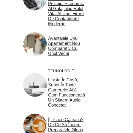
Peisajul Economic
Al Galațiului: Rolul
Vital Al Unei Firme
De Contabilitate
Moderne
Avantajele Unui
Apartament Nou
Comparativ Cu
Unul Vechi
TEHNOLOGIE
Liniște În Casă,
Sunet În Toate
Camerele: Află
Cum Funcționează
Un Sistem Audio
Conectat
Îți Place Cafeaua?
De Ce Să Încerci
Preparatele Gloria