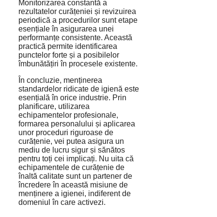
Monitorizarea constantă a
rezultatelor curățeniei și revizuirea
periodică a procedurilor sunt etape
esențiale în asigurarea unei
performanțe consistente. Această
practică permite identificarea
punctelor forte și a posibilelor
îmbunătățiri în procesele existente.
În concluzie, menținerea
standardelor ridicate de igienă este
esențială în orice industrie. Prin
planificare, utilizarea
echipamentelor profesionale,
formarea personalului și aplicarea
unor proceduri riguroase de
curățenie, vei putea asigura un
mediu de lucru sigur și sănătos
pentru toți cei implicați. Nu uita că
echipamentele de curățenie de
înaltă calitate sunt un partener de
încredere în această misiune de
menținere a igienei, indiferent de
domeniul în care activezi.