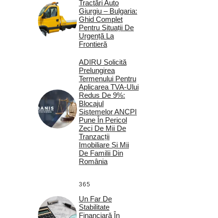
Tractări Auto
Giurgiu – Bulgaria:
Ghid Complet
Pentru Situații De
Urgență La
Frontieră
ADIRU Solicită
Prelungirea
Termenului Pentru
Aplicarea TVA-Ului
Redus De 9%:
Blocajul
Sistemelor ANCPI
Pune În Pericol
Zeci De Mii De
Tranzacții
Imobiliare Și Mii
De Familii Din
România
365
Un Far De
Stabilitate
Financiară În