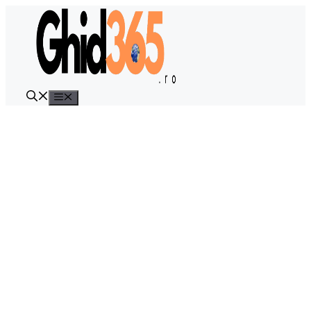
Sari
la
conținut
Meniu