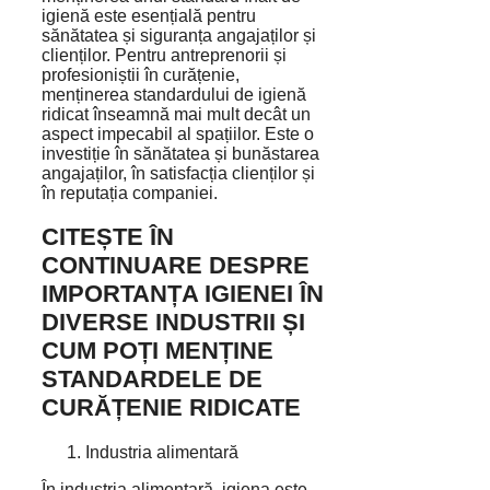
igienă este esențială pentru
sănătatea și siguranța angajaților și
clienților. Pentru antreprenorii și
profesioniștii în curățenie,
menținerea standardului de igienă
ridicat înseamnă mai mult decât un
aspect impecabil al spațiilor. Este o
investiție în sănătatea și bunăstarea
angajaților, în satisfacția clienților și
în reputația companiei.
CITEȘTE ÎN
CONTINUARE DESPRE
IMPORTANȚA IGIENEI ÎN
DIVERSE INDUSTRII ȘI
CUM POȚI MENȚINE
STANDARDELE DE
CURĂȚENIE RIDICATE
Industria alimentară
În industria alimentară, igiena este