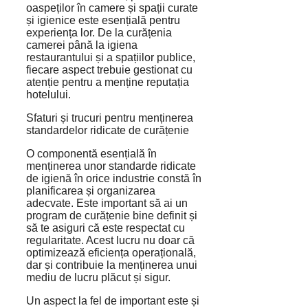
oaspeților în camere și spații curate
și igienice este esențială pentru
experiența lor. De la curățenia
camerei până la igiena
restaurantului și a spațiilor publice,
fiecare aspect trebuie gestionat cu
atenție pentru a menține reputația
hotelului.
Sfaturi și trucuri pentru menținerea
standardelor ridicate de curățenie
O componentă esențială în
menținerea unor standarde ridicate
de igienă în orice industrie constă în
planificarea și organizarea
adecvate. Este important să ai un
program de curățenie bine definit și
să te asiguri că este respectat cu
regularitate. Acest lucru nu doar că
optimizează eficiența operațională,
dar și contribuie la menținerea unui
mediu de lucru plăcut și sigur.
Un aspect la fel de important este și