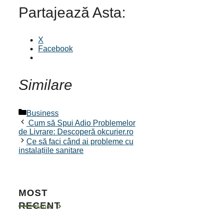
Partajează Asta:
X
Facebook
Similare
Categorii
Business
Cum să Spui Adio Problemelor
de Livrare: Descoperă okcurier.ro
Ce să faci când ai probleme cu
instalațiile sanitare
MOST
RECENT
More