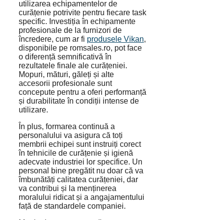
utilizarea echipamentelor de
curățenie potrivite pentru fiecare task
specific. Investiția în echipamente
profesionale de la furnizori de
încredere, cum ar fi
produsele Vikan
,
disponibile pe romsales.ro, pot face
o diferență semnificativă în
rezultatele finale ale curățeniei.
Mopuri, mături, găleți și alte
accesorii profesionale sunt
concepute pentru a oferi performanță
și durabilitate în condiții intense de
utilizare.
În plus, formarea continuă a
personalului va asigura că toți
membrii echipei sunt instruiți corect
în tehnicile de curățenie și igienă
adecvate industriei lor specifice. Un
personal bine pregătit nu doar că va
îmbunătăți calitatea curățeniei, dar
va contribui și la menținerea
moralului ridicat și a angajamentului
față de standardele companiei.