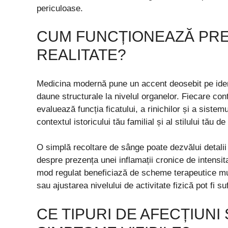
periculoase.
CUM FUNCȚIONEAZĂ PRE
REALITATE?
Medicina modernă pune un accent deosebit pe identi
daune structurale la nivelul organelor. Fiecare cont
evaluează funcția ficatului, a rinichilor și a siste
contextul istoricului tău familial și al stilului tău de
O simplă recoltare de sânge poate dezvălui detalii
despre prezența unei inflamații cronice de intensi
mod regulat beneficiază de scheme terapeutice mul
sau ajustarea nivelului de activitate fizică pot fi s
CE TIPURI DE AFECȚIUNI