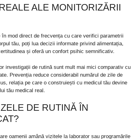
REALE ALE MONITORIZĂRII
e în mod direct de frecvența cu care verifici parametrii
rpul tău, poți lua decizii informate privind alimentația,
certitudinea și oferă un confort psihic semnificativ.
or investigații de rutină sunt mult mai mici comparativ cu
sate. Prevenția reduce considerabil numărul de zile de
lus, relația pe care o construiești cu medicul tău devine
ui tău medical real.
ZELE DE RUTINĂ ÎN
CAT?
care oamenii amână vizitele la laborator sau programările