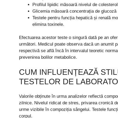
Profilul lipidic măsoară nivelul de colesterol
Glicemia măsoară concentrația de glucoză și
Testele pentru funcția hepatică și renală m
elimina toxinele.
Efectuarea acestor teste o singură dată pe an ofe
următori. Medicul poate observa dacă un anumit p
respectivă se află încă în intervalul teoretic norm
prevenirea bolilor metabolice.
CUM INFLUENȚEAZĂ STIL
TESTELOR DE LABORAT
Valorile obținute în urma analizelor reflectă comport
zilnice. Nivelul ridicat de stres, privarea cronic
urme vizibile în compoziția sângelui. Testele funcți
corpul.