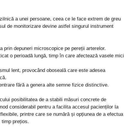
 zilnică a unei persoane, ceea ce le face extrem de greu
sul de monitorizare devine astfel singurul instrument
ia prin depuneri microscopice pe pereții arterelor.
icat o perioadă lungă, timp în care afectează vasele mici
lismul lent, provocând oboseală care este adesea
că.
trare fără a genera alte semne fizice distinctive.
cului posibilitatea de a stabili măsuri concrete de
mod considerabil pentru a facilita accesul pacienților la
i flexibile, printre care se numără și opțiunea de a efectua
timp prețios.