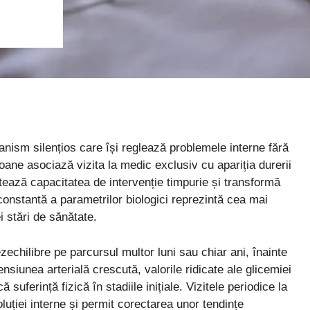
sm silențios care își reglează problemele interne fără
ane asociază vizita la medic exclusiv cu apariția durerii
tează capacitatea de intervenție timpurie și transformă
constantă a parametrilor biologici reprezintă cea mai
 stări de sănătate.
chilibre pe parcursul multor luni sau chiar ani, înainte
siunea arterială crescută, valorile ridicate ale glicemiei
 suferință fizică în stadiile inițiale. Vizitele periodice la
uției interne și permit corectarea unor tendințe