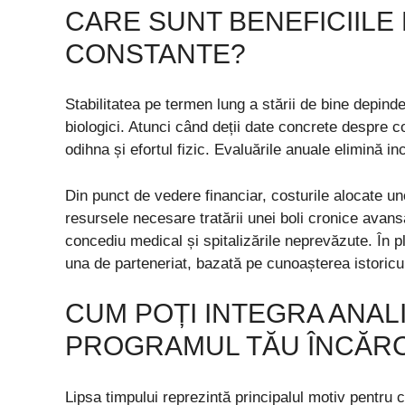
CARE SUNT BENEFICIILE 
CONSTANTE?
Stabilitatea pe termen lung a stării de bine depind
biologici. Atunci când deții date concrete despre co
odihna și efortul fizic. Evaluările anuale elimină in
Din punct de vedere financiar, costurile alocate un
resursele necesare tratării unei boli cronice avan
concediu medical și spitalizările neprevăzute. În p
una de parteneriat, bazată pe cunoașterea istoricul
CUM POȚI INTEGRA ANALI
PROGRAMUL TĂU ÎNCĂR
Lipsa timpului reprezintă principalul motiv pentru 