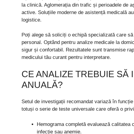
la clinică. Aglomerația din trafic și perioadele d
active. Soluțiile moderne de asistență medicală au
logistice.
Poți alege să soliciți o echipă specializată care să
personal. Optând pentru analize medicale la domicil
sigur și confortabil. Rezultatele sunt transmise rapi
medicului tău curant pentru interpretare.
CE ANALIZE TREBUIE SĂ 
ANUALĂ?
Setul de investigații recomandat variază în funcție 
totuși o serie de teste universale care oferă o pri
Hemograma completă evaluează calitatea cel
infecție sau anemie.