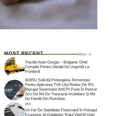
MOST RECENT
More
Tractări Auto Giurgiu – Bulgaria: Ghid
Complet Pentru Situații De Urgență La
Frontieră
ADIRU Solicită Prelungirea Termenului
Pentru Aplicarea TVA-Ului Redus De 9%:
Blocajul Sistemelor ANCPI Pune În Pericol
Zeci De Mii De Tranzacții Imobiliare Și Mii
De Familii Din România
365
Un Far De Stabilitate Financiară În Peisajul
Economic Al Galațiului: Rolul Vital Al Unei