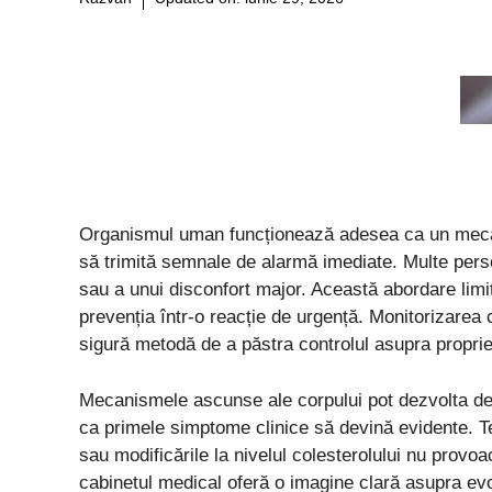
Organismul uman funcționează adesea ca un mecani
să trimită semnale de alarmă imediate. Multe perso
sau a unui disconfort major. Această abordare limi
prevenția într-o reacție de urgență. Monitorizarea 
sigură metodă de a păstra controlul asupra propriei
Mecanismele ascunse ale corpului pot dezvolta deze
ca primele simptome clinice să devină evidente. Ten
sau modificările la nivelul colesterolului nu provoacă
cabinetul medical oferă o imagine clară asupra evol