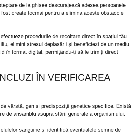
e așteptare de la ghișee descurajează adesea persoanele
 fost create tocmai pentru a elimina aceste obstacole
 efectueze procedurile de recoltare direct în spațiul tău
iu, elimini stresul deplasării și beneficiezi de un mediu
d în format digital, permițându-ți să le trimiți direct
INCLUZI ÎN VERIFICAREA
de vârstă, gen și predispoziții genetice specifice. Există
vire de ansamblu asupra stării generale a organismului.
ulelor sanguine și identifică eventualele semne de