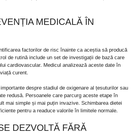
VENȚIA MEDICALĂ ÎN
ficarea factorilor de risc înainte ca aceștia să producă
rol de rutină include un set de investigații de bază care
mului cardiovascular. Medicul analizează aceste date în
 viață curent.
 importante despre stadiul de oxigenare al țesuturilor sau
tate redusă. Persoanele care parcurg aceste etape în
t mai simple și mai puțin invazive. Schimbarea dietei
uficiente pentru a readuce valorile în limitele normale.
 SE DEZVOLTĂ FĂRĂ