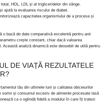
 total, HDL, LDL și al trigliceridelor din sânge.
 ajută la evaluarea riscului de diabet.
onitorizează capacitatea organismului de a procesa și
ră o bază de date comparativă excelentă pentru anii
arametru crește constant, chiar dacă valoarea
al. Această analiză dinamică este deosebit de utilă pentru
UL DE VIAȚĂ REZULTATELE
OR?
amentul tău din ultimele luni și calitatea obiceiurilor
ă de somn și consumul excesiv de alimente procesate lasă
onează ca o oglindă fidelă a modului în care îți tratezi