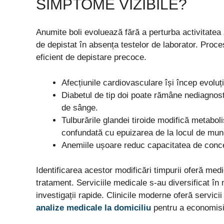
SIMPTOME VIZIBILE?
Anumite boli evoluează fără a perturba activitatea
de depistat în absența testelor de laborator. Proce
eficient de depistare precoce.
Afecțiunile cardiovasculare își încep evoluț
Diabetul de tip doi poate rămâne nediagnost
de sânge.
Tulburările glandei tiroide modifică metabo
confundată cu epuizarea de la locul de mun
Anemiile ușoare reduc capacitatea de concen
Identificarea acestor modificări timpurii oferă medi
tratament. Serviciile medicale s-au diversificat în 
investigații rapide. Clinicile moderne oferă servici
analize medicale la domiciliu
pentru a economisi 