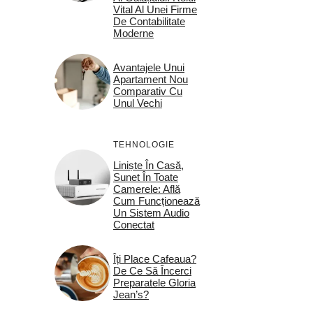
Vital Al Unei Firme
De Contabilitate
Moderne
Avantajele Unui
Apartament Nou
Comparativ Cu
Unul Vechi
TEHNOLOGIE
Liniște În Casă,
Sunet În Toate
Camerele: Află
Cum Funcționează
Un Sistem Audio
Conectat
Îți Place Cafeaua?
De Ce Să Încerci
Preparatele Gloria
Jean’s?