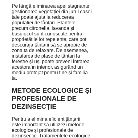
Pe lângă eliminarea apei stagnante,
gestionarea vegetației din jurul casei
tale poate ajuta la reducerea
populației de țânțari. Plantele
precum citronella, lavanda și
busuiocul sunt cunoscute pentru
proprietățile lor repelente, care pot
descuraja țânțarii să se apropie de
zona ta de relaxare. De asemenea,
instalarea de plase de țânțari la
ferestre și uși poate preveni intrarea
acestora în interior, asigurând un
mediu protejat pentru tine și familia
ta.
METODE ECOLOGICE ȘI
PROFESIONALE DE
DEZINSECȚIE
Pentru a elimina eficient țânțarii,
este important să utilizezi metode
ecologice și profesionale de
dezinsecție. Tratamentele ecologice,