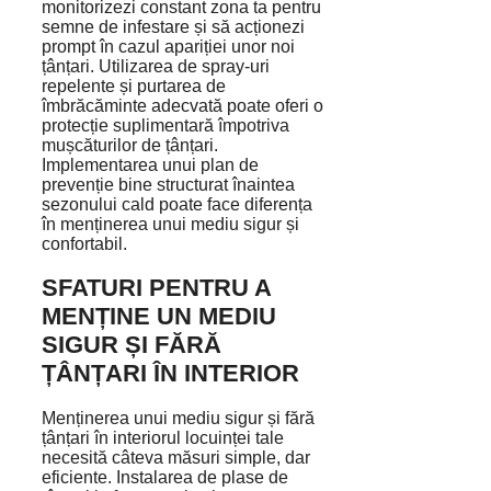
monitorizezi constant zona ta pentru
semne de infestare și să acționezi
prompt în cazul apariției unor noi
țânțari. Utilizarea de spray-uri
repelente și purtarea de
îmbrăcăminte adecvată poate oferi o
protecție suplimentară împotriva
mușcăturilor de țânțari.
Implementarea unui plan de
prevenție bine structurat înaintea
sezonului cald poate face diferența
în menținerea unui mediu sigur și
confortabil.
SFATURI PENTRU A
MENȚINE UN MEDIU
SIGUR ȘI FĂRĂ
ȚÂNȚARI ÎN INTERIOR
Menținerea unui mediu sigur și fără
țânțari în interiorul locuinței tale
necesită câteva măsuri simple, dar
eficiente. Instalarea de plase de