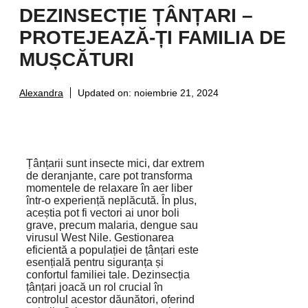
DEZINSECȚIE ȚÂNȚARI –
PROTEJEAZĂ-ȚI FAMILIA DE
MUȘCĂTURI
Alexandra
Updated on:
noiembrie 21, 2024
Țânțarii sunt insecte mici, dar extrem
de deranjante, care pot transforma
momentele de relaxare în aer liber
într-o experiență neplăcută. În plus,
aceștia pot fi vectori ai unor boli
grave, precum malaria, dengue sau
virusul West Nile. Gestionarea
eficientă a populației de țânțari este
esențială pentru siguranța și
confortul familiei tale. Dezinsecția
țânțari joacă un rol crucial în
controlul acestor dăunători, oferind