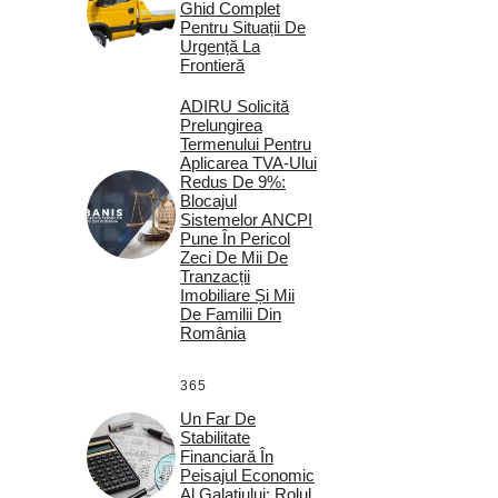
Ghid Complet
Pentru Situații De
Urgență La
Frontieră
ADIRU Solicită
Prelungirea
Termenului Pentru
Aplicarea TVA-Ului
Redus De 9%:
Blocajul
Sistemelor ANCPI
Pune În Pericol
Zeci De Mii De
Tranzacții
Imobiliare Și Mii
De Familii Din
România
365
Un Far De
Stabilitate
Financiară În
Peisajul Economic
Al Galațiului: Rolul