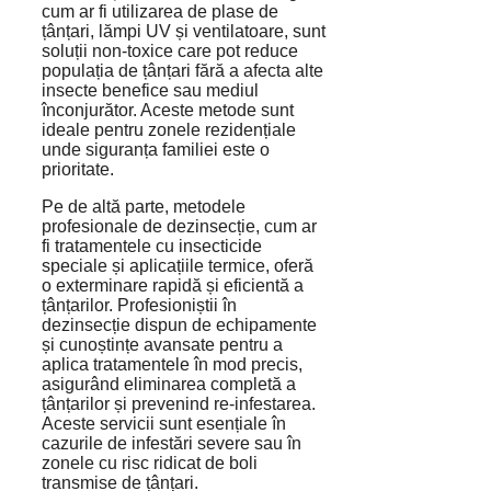
cum ar fi utilizarea de plase de
țânțari, lămpi UV și ventilatoare, sunt
soluții non-toxice care pot reduce
populația de țânțari fără a afecta alte
insecte benefice sau mediul
înconjurător. Aceste metode sunt
ideale pentru zonele rezidențiale
unde siguranța familiei este o
prioritate.
Pe de altă parte, metodele
profesionale de dezinsecție, cum ar
fi tratamentele cu insecticide
speciale și aplicațiile termice, oferă
o exterminare rapidă și eficientă a
țânțarilor. Profesioniștii în
dezinsecție dispun de echipamente
și cunoștințe avansate pentru a
aplica tratamentele în mod precis,
asigurând eliminarea completă a
țânțarilor și prevenind re-infestarea.
Aceste servicii sunt esențiale în
cazurile de infestări severe sau în
zonele cu risc ridicat de boli
transmise de țânțari.