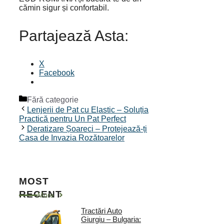
cămin sigur și confortabil.
Partajează Asta:
X
Facebook
Categorii
Fără categorie
Lenjerii de Pat cu Elastic – Soluția
Practică pentru Un Pat Perfect
Deratizare Șoareci – Protejează-ți
Casa de Invazia Rozătoarelor
MOST
RECENT
More
Tractări Auto
Giurgiu – Bulgaria: