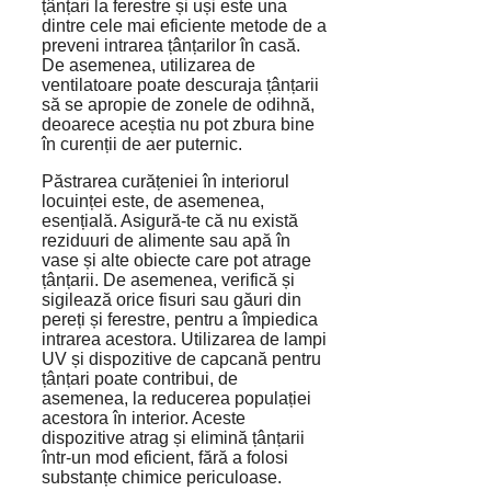
țânțari la ferestre și uși este una
dintre cele mai eficiente metode de a
preveni intrarea țânțarilor în casă.
De asemenea, utilizarea de
ventilatoare poate descuraja țânțarii
să se apropie de zonele de odihnă,
deoarece aceștia nu pot zbura bine
în curenții de aer puternic.
Păstrarea curățeniei în interiorul
locuinței este, de asemenea,
esențială. Asigură-te că nu există
reziduuri de alimente sau apă în
vase și alte obiecte care pot atrage
țânțarii. De asemenea, verifică și
sigilează orice fisuri sau găuri din
pereți și ferestre, pentru a împiedica
intrarea acestora. Utilizarea de lampi
UV și dispozitive de capcană pentru
țânțari poate contribui, de
asemenea, la reducerea populației
acestora în interior. Aceste
dispozitive atrag și elimină țânțarii
într-un mod eficient, fără a folosi
substanțe chimice periculoase.