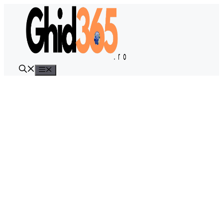
Sari
la
conținut
Meniu