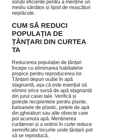
soluții eficiente pentru a menține un
mediu sănătos și lipsit de mușcături
neplăcute.
CUM SĂ REDUCI
POPULAȚIA DE
ȚÂNȚARI DIN CURTEA
TA
Reducerea populației de țânțari
începe cu eliminarea habitatelor
propice pentru reproducerea lor.
Țânțarii depun ouăle în apă
stagnantă, așa că este esențial să
elimini orice sursă de apă stagnantă
din jurul casei tale. Verifică și
golește recipientele pentru plante,
baloanele de plastic, petele de apă
din jgheaburi sau alte obiecte care
pot acumula apă. Menținerea
curățeniei și a ordinii în curte reduce
semnificativ locurile unde țânțarii pot
să se reproducă.