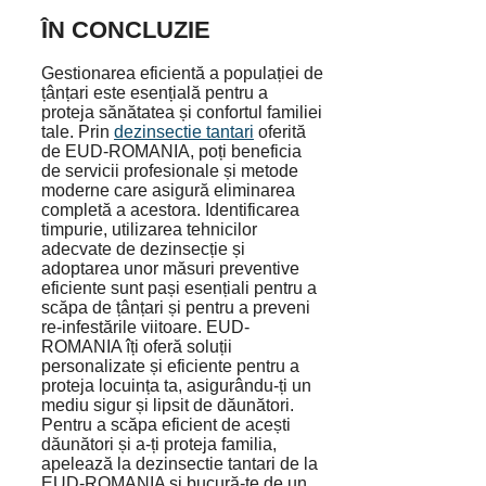
ÎN CONCLUZIE
Gestionarea eficientă a populației de
țânțari este esențială pentru a
proteja sănătatea și confortul familiei
tale. Prin
dezinsectie tantari
oferită
de EUD-ROMANIA, poți beneficia
de servicii profesionale și metode
moderne care asigură eliminarea
completă a acestora. Identificarea
timpurie, utilizarea tehnicilor
adecvate de dezinsecție și
adoptarea unor măsuri preventive
eficiente sunt pași esențiali pentru a
scăpa de țânțari și pentru a preveni
re-infestările viitoare. EUD-
ROMANIA îți oferă soluții
personalizate și eficiente pentru a
proteja locuința ta, asigurându-ți un
mediu sigur și lipsit de dăunători.
Pentru a scăpa eficient de acești
dăunători și a-ți proteja familia,
apelează la dezinsectie tantari de la
EUD-ROMANIA și bucură-te de un