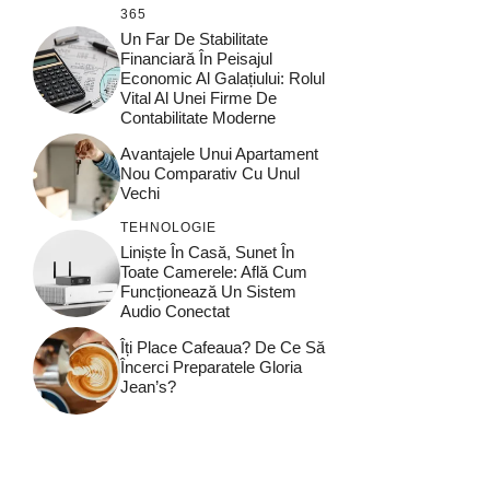
365
Un Far De Stabilitate
Financiară În Peisajul
Economic Al Galațiului: Rolul
Vital Al Unei Firme De
Contabilitate Moderne
Avantajele Unui Apartament
Nou Comparativ Cu Unul
Vechi
TEHNOLOGIE
Liniște În Casă, Sunet În
Toate Camerele: Află Cum
Funcționează Un Sistem
Audio Conectat
Îți Place Cafeaua? De Ce Să
Încerci Preparatele Gloria
Jean’s?