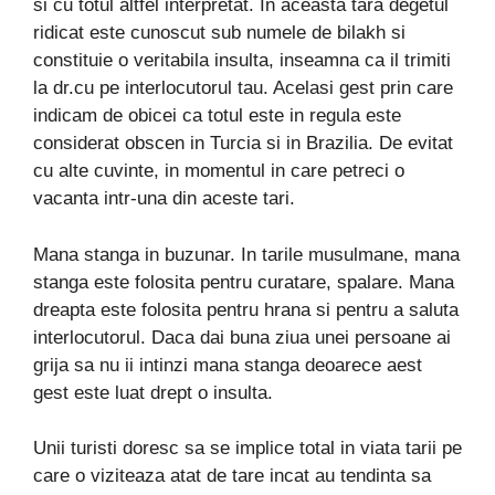
si cu totul altfel interpretat. In aceasta tara degetul
ridicat este cunoscut sub numele de bilakh si
constituie o veritabila insulta, inseamna ca il trimiti
la dr.cu pe interlocutorul tau. Acelasi gest prin care
indicam de obicei ca totul este in regula este
considerat obscen in Turcia si in Brazilia. De evitat
cu alte cuvinte, in momentul in care petreci o
vacanta intr-una din aceste tari.
Mana stanga in buzunar. In tarile musulmane, mana
stanga este folosita pentru curatare, spalare. Mana
dreapta este folosita pentru hrana si pentru a saluta
interlocutorul. Daca dai buna ziua unei persoane ai
grija sa nu ii intinzi mana stanga deoarece aest
gest este luat drept o insulta.
Unii turisti doresc sa se implice total in viata tarii pe
care o viziteaza atat de tare incat au tendinta sa