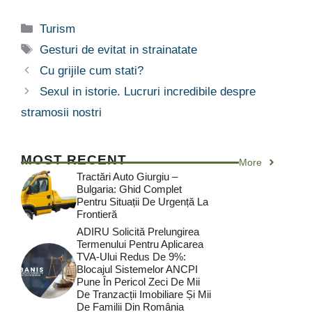
Categorii
Turism
Etichete
Gesturi de evitat in strainatate
Cu grijile cum stati?
Sexul in istorie. Lucruri incredibile despre
stramosii nostri
MOST RECENT
More
Tractări Auto Giurgiu –
Bulgaria: Ghid Complet
Pentru Situații De Urgență La
Frontieră
ADIRU Solicită Prelungirea
Termenului Pentru Aplicarea
TVA-Ului Redus De 9%:
Blocajul Sistemelor ANCPI
Pune În Pericol Zeci De Mii
De Tranzacții Imobiliare Și Mii
De Familii Din România