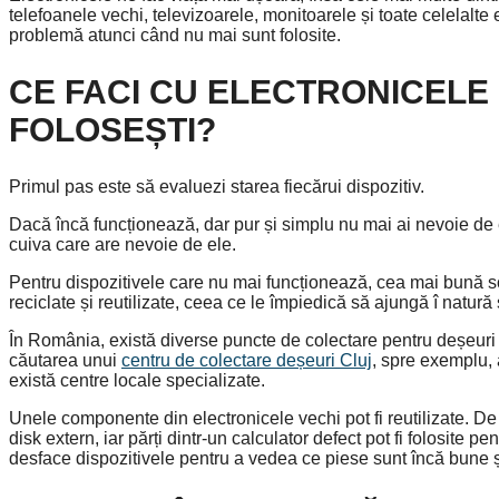
telefoanele vechi, televizoarele, monitoarele și toate celelalt
problemă atunci când nu mai sunt folosite.
CE FACI CU ELECTRONICELE 
FOLOSEȘTI?
Primul pas este să evaluezi starea fiecărui dispozitiv.
Dacă încă funcționează, dar pur și simplu nu mai ai nevoie de ele
cuiva care are nevoie de ele.
Pentru dispozitivele care nu mai funcționează, cea mai bună so
reciclate și reutilizate, ceea ce le împiedică să ajungă î natură
În România, există diverse puncte de colectare pentru deșeuri e
căutarea unui
centru de colectare deșeuri Cluj
, spre exemplu, 
există centre locale specializate.
Unele componente din electronicele vechi pot fi reutilizate. De
disk extern, iar părți dintr-un calculator defect pot fi folosite p
desface dispozitivele pentru a vedea ce piese sunt încă bune și