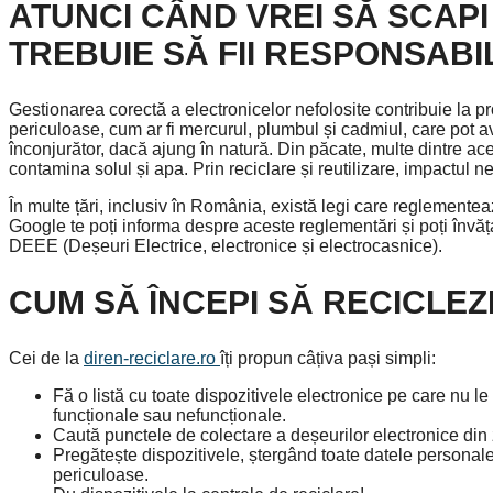
ATUNCI CÂND VREI SĂ SCAPI
TREBUIE SĂ FII RESPONSABI
Gestionarea corectă a electronicelor nefolosite contribuie la p
periculoase, cum ar fi mercurul, plumbul și cadmiul, care pot 
înconjurător, dacă ajung în natură. Din păcate, multe dintre ac
contamina solul și apa. Prin reciclare și reutilizare, impactul n
În multe țări, inclusiv în România, există legi care reglemente
Google te poți informa despre aceste reglementări și poți învă
DEEE (Deșeuri Electrice, electronice și electrocasnice).
CUM SĂ ÎNCEPI SĂ RECICLEZ
Cei de la
diren-reciclare.ro
îți propun câțiva pași simpli:
Fă o listă cu toate dispozitivele electronice pe care nu l
funcționale sau nefuncționale.
Caută punctele de colectare a deșeurilor electronice din 
Pregătește dispozitivele, ștergând toate datele personale 
periculoase.