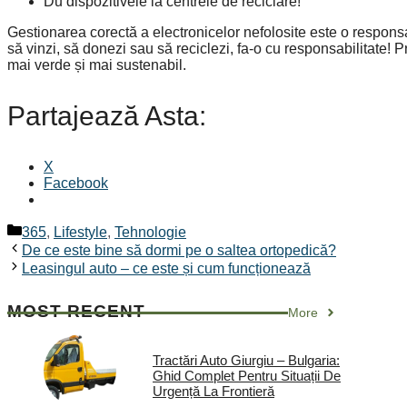
Du dispozitivele la centrele de reciclare!
Gestionarea corectă a electronicelor nefolosite este o responsab
să vinzi, să donezi sau să reciclezi, fa-o cu responsabilitate! 
mai verde și mai sustenabil.
Partajează Asta:
X
Facebook
Categorii
365
,
Lifestyle
,
Tehnologie
De ce este bine să dormi pe o saltea ortopedică?
Leasingul auto – ce este și cum funcționează
MOST RECENT
More
Tractări Auto Giurgiu – Bulgaria:
Ghid Complet Pentru Situații De
Urgență La Frontieră