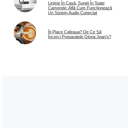
Liniște În Casă, Sunet În Toate
Camerele: Află Cum Funcționează
Un Sistem Audio Conectat
Îți Place Cafeaua? De Ce Să
Încerci Preparatele Gloria Jean’s?