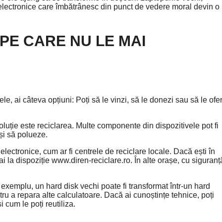
e electronice care îmbătrânesc din punct de vedere moral devin o
PE CARE NU LE MAI
, ai câteva opțiuni: Poți să le vinzi, să le donezi sau să le ofer
luție este reciclarea. Multe componente din dispozitivele pot fi
 și să polueze.
lectronice, cum ar fi centrele de reciclare locale. Dacă ești în
ai la dispoziție www.diren-reciclare.ro. În alte orașe, cu siguranț
 exemplu, un hard disk vechi poate fi transformat într-un hard
entru a repara alte calculatoare. Dacă ai cunoștințe tehnice, poți
 cum le poți reutiliza.