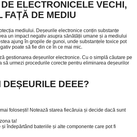
 DE ELECTRONICELE VECHI,
L FAȚĂ DE MEDIU
rotecția mediului. Deșeurile electronice conțin substanțe
avea un impact negativ asupra sănătății umane și a mediului
estea ajung în gropile de gunoi, unde substanțele toxice pot
egativ poate să fie din ce în ce mai mic.
ază gestionarea deșeurilor electronice. Cu o simplă căutare pe
ța să urmezi procedurile corecte pentru eliminarea deșeurilor
I DEȘEURILE DEEE?
e mai folosești! Notează starea fiecăruia și decide dacă sunt
zona ta!
și îndepărtând bateriile și alte componente care pot fi