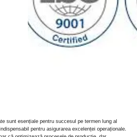
ate sunt esențiale pentru succesul pe termen lung al
ndispensabil pentru asigurarea excelenței operaționale.
oar că optimizează procesele de producție, dar