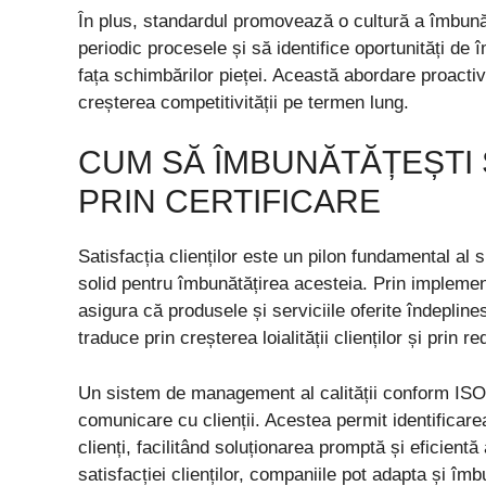
În plus, standardul promovează o cultură a îmbunăt
periodic procesele și să identifice oportunități de 
fața schimbărilor pieței. Această abordare proactiv
creșterea competitivității pe termen lung.
CUM SĂ ÎMBUNĂTĂȚEȘTI 
PRIN CERTIFICARE
Satisfacția clienților este un pilon fundamental al 
solid pentru îmbunătățirea acesteia. Prin implemen
asigura că produsele și serviciile oferite îndepline
traduce prin creșterea loialității clienților și prin r
Un sistem de management al calității conform ISO
comunicare cu clienții. Acestea permit identificare
clienți, facilitând soluționarea promptă și eficient
satisfacției clienților, companiile pot adapta și îm