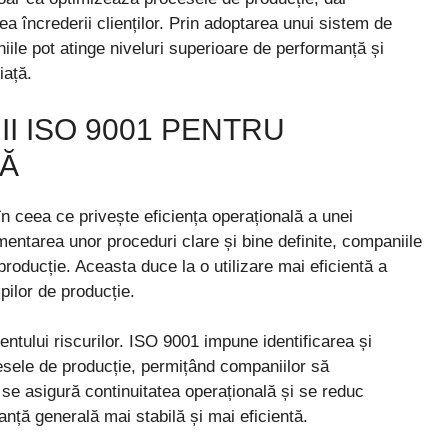
rea încrederii clienților. Prin adoptarea unui sistem de
ile pot atinge niveluri superioare de performanță și
iață.
I ISO 9001 PENTRU
LĂ
 ceea ce privește eficiența operațională a unei
entarea unor proceduri clare și bine definite, companiile
 producție. Aceasta duce la o utilizare mai eficientă a
pilor de producție.
tului riscurilor. ISO 9001 impune identificarea și
cesele de producție, permițând companiilor să
se asigură continuitatea operațională și se reduc
anță generală mai stabilă și mai eficientă.