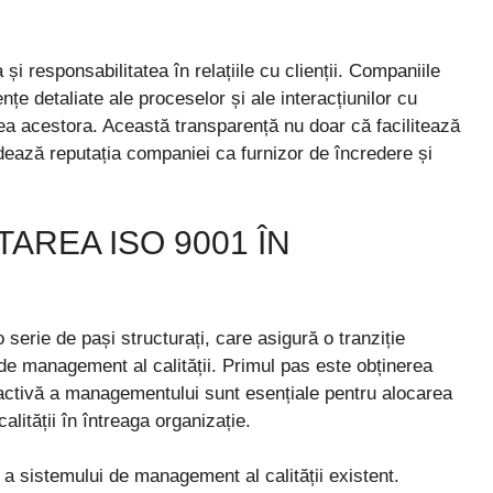
responsabilitatea în relațiile cu clienții. Companiile
e detaliate ale proceselor și ale interacțiunilor cu
atea acestora. Această transparență nu doar că facilitează
lidează reputația companiei ca furnizor de încredere și
AREA ISO 9001 ÎN
serie de pași structurați, care asigură o tranziție
 de management al calității. Primul pas este obținerea
 activă a managementului sunt esențiale pentru alocarea
lității în întreaga organizație.
e a sistemului de management al calității existent.