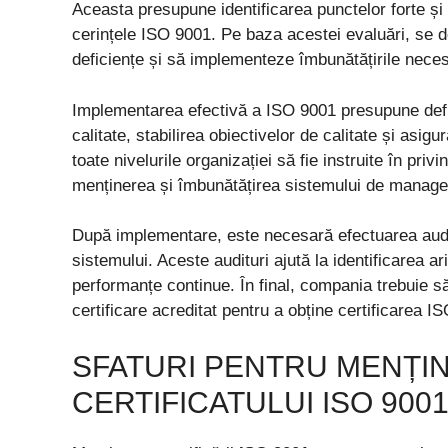
Aceasta presupune identificarea punctelor forte și
cerințele ISO 9001. Pe baza acestei evaluări, se 
deficiențe și să implementeze îmbunătățirile nece
Implementarea efectivă a ISO 9001 presupune defini
calitate, stabilirea obiectivelor de calitate și asi
toate nivelurile organizației să fie instruite în privi
menținerea și îmbunătățirea sistemului de manageme
După implementare, este necesară efectuarea auditu
sistemului. Aceste audituri ajută la identificarea ar
performanțe continue. În final, compania trebuie s
certificare acreditat pentru a obține certificarea I
SFATURI PENTRU MENȚIN
CERTIFICATULUI ISO 900