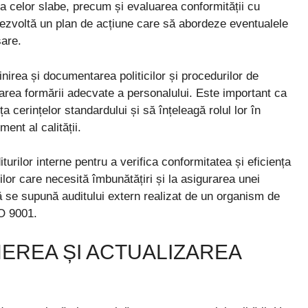
 a celor slabe, precum și evaluarea conformității cu
dezvoltă un plan de acțiune care să abordeze eventualele
sare.
rea și documentarea politicilor și procedurilor de
gurarea formării adecvate a personalului. Este important ca
nța cerințelor standardului și să înțeleagă rolul lor în
nt al calității.
rilor interne pentru a verifica conformitatea și eficiența
iilor care necesită îmbunătățiri și la asigurarea unei
ă se supună auditului extern realizat de un organism de
SO 9001.
EREA ȘI ACTUALIZAREA
1