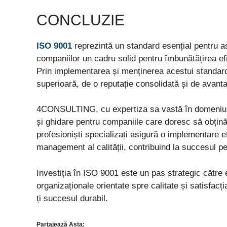
CONCLUZIE
ISO 9001
reprezintă un standard esențial pentru as
companiilor un cadru solid pentru îmbunătățirea efic
Prin implementarea și menținerea acestui standard,
superioară, de o reputație consolidată și de avanta
4CONSULTING, cu expertiza sa vastă în domeniul c
și ghidare pentru companiile care doresc să obțin
profesioniști specializați asigură o implementare e
management al calității, contribuind la succesul pe
Investiția în ISO 9001 este un pas strategic către 
organizaționale orientate spre calitate și satisfacți
ți succesul durabil.
Partajează Asta: