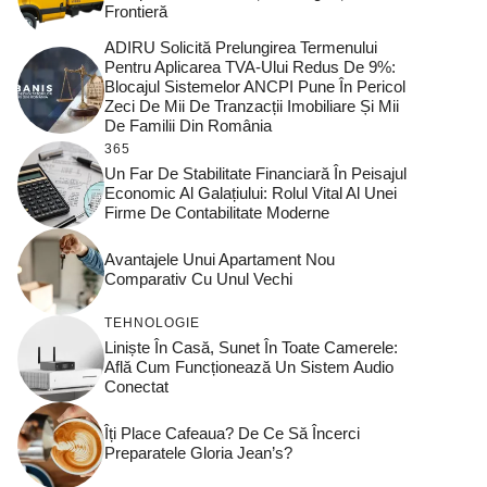
Frontieră
ADIRU Solicită Prelungirea Termenului
Pentru Aplicarea TVA-Ului Redus De 9%:
Blocajul Sistemelor ANCPI Pune În Pericol
Zeci De Mii De Tranzacții Imobiliare Și Mii
De Familii Din România
365
Un Far De Stabilitate Financiară În Peisajul
Economic Al Galațiului: Rolul Vital Al Unei
Firme De Contabilitate Moderne
Avantajele Unui Apartament Nou
Comparativ Cu Unul Vechi
TEHNOLOGIE
Liniște În Casă, Sunet În Toate Camerele:
Află Cum Funcționează Un Sistem Audio
Conectat
Îți Place Cafeaua? De Ce Să Încerci
Preparatele Gloria Jean’s?