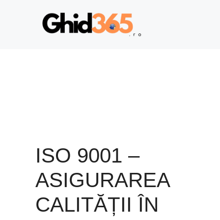
Sari
la
conținut
ISO 9001 –
ASIGURAREA
CALITĂȚII ÎN