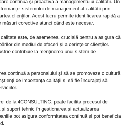
re continuă și proactivă a managementului calității. Un
formanței sistemului de management al calității prin
rtea clienților. Acest lucru permite identificarea rapidă a
e măsuri corective atunci când este necesar.
de calitate este, de asemenea, crucială pentru a asigura că
ilor din mediul de afaceri și a cerințelor clienților.
ndustrie contribuie la menținerea unui sistem de
ea continuă a personalului și să se promoveze o cultură
știenți de importanța calității și să fie încurajați să
viciilor.
 cei de la 4CONSULTING, poate facilita procesul de
 și suport tehnic în gestionarea și actualizarea
aniile pot asigura conformitatea continuă și pot beneficia
d.