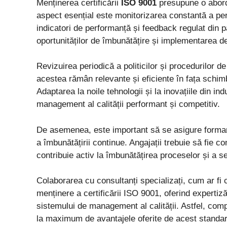
Menținerea certificării
ISO 9001
presupune o aborda
aspect esențial este monitorizarea constantă a per
indicatori de performanță și feedback regulat din pa
oportunităților de îmbunătățire și implementarea d
Revizuirea periodică a politicilor și procedurilor 
acestea rămân relevante și eficiente în fața schimbăr
Adaptarea la noile tehnologii și la inovațiile din i
management al calității performant și competitiv.
De asemenea, este important să se asigure formar
a îmbunătățirii continue. Angajații trebuie să fie con
contribuie activ la îmbunătățirea proceselor și a ser
Colaborarea cu consultanți specializați, cum ar fi
menținere a certificării ISO 9001, oferind expertiză
sistemului de management al calității. Astfel, comp
la maximum de avantajele oferite de acest standar