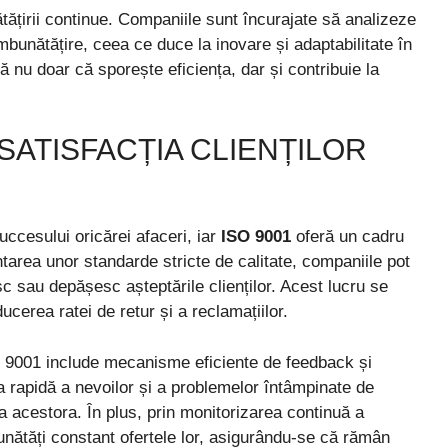
ățirii continue. Companiile sunt încurajate să analizeze
îmbunătățire, ceea ce duce la inovare și adaptabilitate în
ă nu doar că sporește eficiența, dar și contribuie la
SATISFACȚIA CLIENȚILOR
succesului oricărei afaceri, iar
ISO 9001
oferă un cadru
tarea unor standarde stricte de calitate, companiile pot
sc sau depășesc așteptările clienților. Acest lucru se
educerea ratei de retur și a reclamațiilor.
 9001 include mecanisme eficiente de feedback și
a rapidă a nevoilor și a problemelor întâmpinate de
ă a acestora. În plus, prin monitorizarea continuă a
bunătăți constant ofertele lor, asigurându-se că rămân