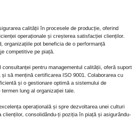
igurarea calității în procesele de producție, oferind
ienței operaționale și creșterea satisfacției clienților.
 organizațiile pot beneficia de o performanță
je competitive pe piață.
onsultanței pentru managementul calității, oferă suport
ă și să mențină certificarea ISO 9001. Colaborarea cu
ficientă și o gestionare optimă a sistemului de
 termen lung al organizației tale.
excelența operațională și spre dezvoltarea unei culturi
a clienților, consolidându-ți poziția în piață și asigurându-