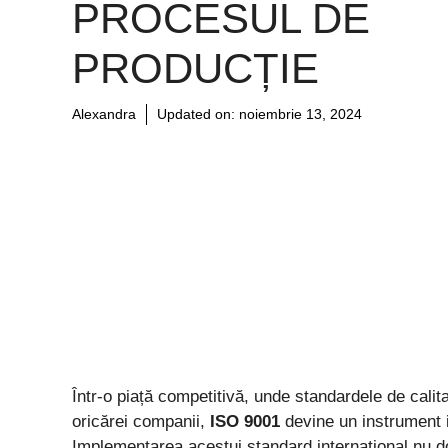
PROCESUL DE
PRODUCȚIE
Alexandra
Updated on:
noiembrie 13, 2024
Într-o piață competitivă, unde standardele de calit
oricărei companii,
ISO 9001
devine un instrument i
Implementarea acestui standard internațional nu d