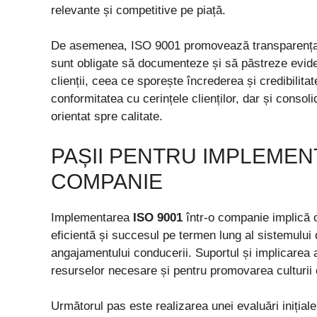
relevante și competitive pe piață.
De asemenea, ISO 9001 promovează transparența și 
sunt obligate să documenteze și să păstreze evidenț
clienții, ceea ce sporește încrederea și credibilit
conformitatea cu cerințele clienților, dar și conso
orientat spre calitate.
PAȘII PENTRU IMPLEMENT
COMPANIE
Implementarea
ISO 9001
într-o companie implică o 
eficientă și succesul pe termen lung al sistemului
angajamentului conducerii. Suportul și implicarea
resurselor necesare și pentru promovarea culturii ca
Următorul pas este realizarea unei evaluări inițial