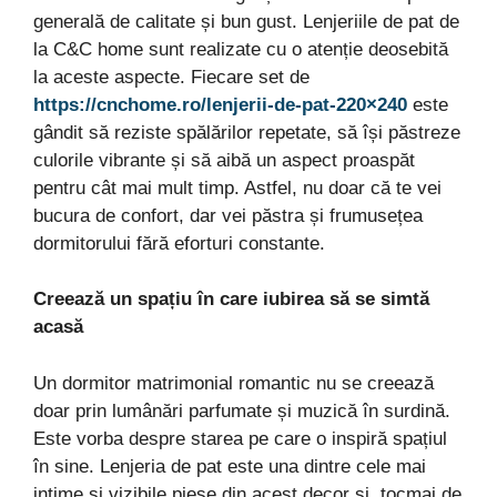
generală de calitate și bun gust. Lenjeriile de pat de
la C&C home sunt realizate cu o atenție deosebită
la aceste aspecte. Fiecare set de
https://cnchome.ro/lenjerii-de-pat-220×240
este
gândit să reziste spălărilor repetate, să își păstreze
culorile vibrante și să aibă un aspect proaspăt
pentru cât mai mult timp. Astfel, nu doar că te vei
bucura de confort, dar vei păstra și frumusețea
dormitorului fără eforturi constante.
Creează un spațiu în care iubirea să se simtă
acasă
Un dormitor matrimonial romantic nu se creează
doar prin lumânări parfumate și muzică în surdină.
Este vorba despre starea pe care o inspiră spațiul
în sine. Lenjeria de pat este una dintre cele mai
intime și vizibile piese din acest decor și, tocmai de