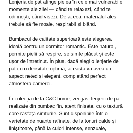
Lenjeria de pat atinge pielea în cele mai vulnerabile
momente ale zilei — când te relaxezi, când te
odihnești, când visezi. De aceea, materialul ales
trebuie să fie moale, respirabil și blând.
Bumbacul de calitate superioară este alegerea
ideală pentru un dormitor romantic. Este natural,
permite pielii să respire, se simte plăcut și este
ușor de întreținut. În plus, dacă alegi o lenjerie de
pat cu o densitate optimă, aceasta va avea un
aspect neted și elegant, completând perfect
atmosfera camerei.
În colecția de la C&C home, vei găsi lenjerii de pat
realizate din bumbac fin, atent finisate, cu o textură
care răsfață simțurile. Sunt disponibile într-o
varietate de nuanțe rafinate, de la tonuri calde și
liniștitoare, până la culori intense, senzuale,