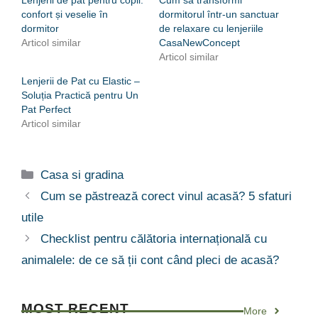
confort și veselie în
dormitorul într-un sanctuar
dormitor
de relaxare cu lenjeriile
Articol similar
CasaNewConcept
Articol similar
Lenjerii de Pat cu Elastic –
Soluția Practică pentru Un
Pat Perfect
Articol similar
Categorii
Casa si gradina
Cum se păstrează corect vinul acasă? 5 sfaturi
utile
Checklist pentru călătoria internațională cu
animalele: de ce să ții cont când pleci de acasă?
MOST RECENT
More