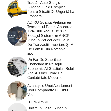
Tractări Auto Giurgiu –
Bulgaria: Ghid Complet
Pentru Situații De Urgență La
Frontieră
ADIRU Solicită Prelungirea
Termenului Pentru Aplicarea
TVA-Ului Redus De 9%:
Blocajul Sistemelor ANCPI
Pune În Pericol Zeci De Mii
De Tranzacții Imobiliare Și Mii
De Familii Din România
365
Un Far De Stabilitate
Financiară În Peisajul
Economic Al Galațiului: Rolul
Vital Al Unei Firme De
Contabilitate Moderne
Avantajele Unui Apartament
Nou Comparativ Cu Unul
Vechi
TEHNOLOGIE
Liniște În Casă, Sunet În