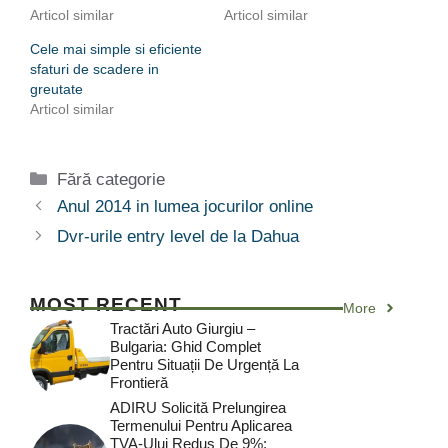
Articol similar
Articol similar
Cele mai simple si eficiente
sfaturi de scadere in
greutate
Articol similar
Categorii
Fără categorie
Anul 2014 in lumea jocurilor online
Dvr-urile entry level de la Dahua
MOST RECENT
More
Tractări Auto Giurgiu –
Bulgaria: Ghid Complet
Pentru Situații De Urgență La
Frontieră
ADIRU Solicită Prelungirea
Termenului Pentru Aplicarea
TVA-Ului Redus De 9%: