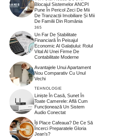
Blocajul Sistemelor ANCPI
Pune În Pericol Zeci De Mii
De Tranzacții Imobiliare Și Mii
De Familii Din România
365
Un Far De Stabilitate
Financiară În Peisajul
Economic Al Galațiului: Rolul
Vital Al Unei Firme De
Contabilitate Moderne
Avantajele Unui Apartament
Nou Comparativ Cu Unul
Vechi
TEHNOLOGIE
Liniște În Casă, Sunet În
Toate Camerele: Află Cum
Funcționează Un Sistem
Audio Conectat
Îți Place Cafeaua? De Ce Să
Încerci Preparatele Gloria
Jean’s?