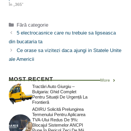
În „365”
Categorii
Fără categorie
5 electrocasnice care nu trebuie sa lipseasca
din bucataria ta
Ce orase sa vizitezi daca ajungi in Statele Unite
ale Americii
MOST RECENT
More
Tractări Auto Giurgiu –
Bulgaria: Ghid Complet
Pentru Situații De Urgență La
Frontieră
ADIRU Solicită Prelungirea
Termenului Pentru Aplicarea
TVA-Ului Redus De 9%:
Blocajul Sistemelor ANCPI
Pune În Pericol Zeci De Mii