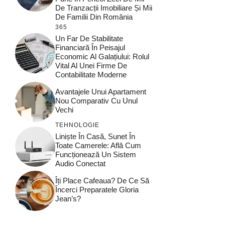
De Tranzacții Imobiliare Și Mii
De Familii Din România
365
Un Far De Stabilitate
Financiară În Peisajul
Economic Al Galațiului: Rolul
Vital Al Unei Firme De
Contabilitate Moderne
Avantajele Unui Apartament
Nou Comparativ Cu Unul
Vechi
TEHNOLOGIE
Liniște În Casă, Sunet În
Toate Camerele: Află Cum
Funcționează Un Sistem
Audio Conectat
Îți Place Cafeaua? De Ce Să
Încerci Preparatele Gloria
Jean’s?