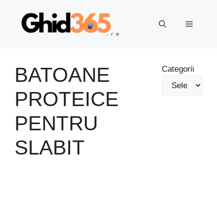
Sari
la
Meniu
conținut
BATOANE
Categorii
PROTEICE
PENTRU
SLABIT