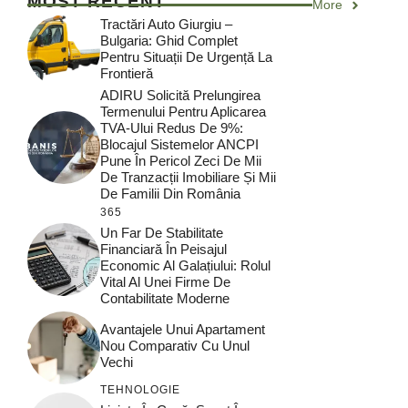
MOST RECENT
More
Tractări Auto Giurgiu –
Bulgaria: Ghid Complet
Pentru Situații De Urgență La
Frontieră
ADIRU Solicită Prelungirea
Termenului Pentru Aplicarea
TVA-Ului Redus De 9%:
Blocajul Sistemelor ANCPI
Pune În Pericol Zeci De Mii
De Tranzacții Imobiliare Și Mii
De Familii Din România
365
Un Far De Stabilitate
Financiară În Peisajul
Economic Al Galațiului: Rolul
Vital Al Unei Firme De
Contabilitate Moderne
Avantajele Unui Apartament
Nou Comparativ Cu Unul
Vechi
TEHNOLOGIE