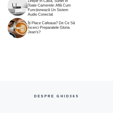
Liniște În Casă, Sunet În
Toate Camerele: Află Cum
Funcționează Un Sistem
Audio Conectat
Îți Place Cafeaua? De Ce Să
Încerci Preparatele Gloria
Jean’s?
DESPRE GHID365