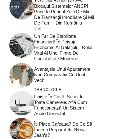
TVA-Ului Redus De 9%:
Blocajul Sistemelor ANCPI
Pune În Pericol Zeci De Mii
De Tranzacții Imobiliare Și Mii
De Familii Din România
365
Un Far De Stabilitate
Financiară În Peisajul
Economic Al Galațiului: Rolul
Vital Al Unei Firme De
Contabilitate Moderne
Avantajele Unui Apartament
Nou Comparativ Cu Unul
Vechi
TEHNOLOGIE
Liniște În Casă, Sunet În
Toate Camerele: Află Cum
Funcționează Un Sistem
Audio Conectat
Îți Place Cafeaua? De Ce Să
Încerci Preparatele Gloria
Jean’s?