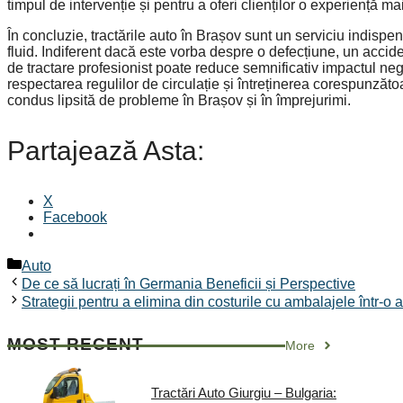
timpul de intervenție și pentru a oferi clienților o experiență ma
În concluzie, tractările auto în Brașov sunt un serviciu indispen
fluid. Indiferent dacă este vorba despre o defecțiune, un acci
de tractare profesionist poate reduce semnificativ impactul nega
respectarea regulilor de circulație și întreținerea corespunzăt
condus lipsită de probleme în Brașov și în împrejurimi.
Partajează Asta:
X
Facebook
Categorii
Auto
De ce să lucrați în Germania Beneficii și Perspective
Strategii pentru a elimina din costurile cu ambalajele într-o a
MOST RECENT
More
Tractări Auto Giurgiu – Bulgaria: