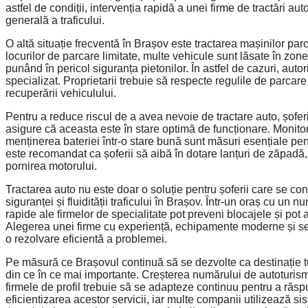
astfel de condiții, intervenția rapidă a unei firme de tractări au
generală a traficului.
O altă situație frecventă în Brașov este tractarea mașinilor pa
locurilor de parcare limitate, multe vehicule sunt lăsate în zone
punând în pericol siguranța pietonilor. În astfel de cazuri, autor
specializat. Proprietarii trebuie să respecte regulile de parcare
recuperării vehiculului.
Pentru a reduce riscul de a avea nevoie de tractare auto, șoferii
asigure că aceasta este în stare optimă de funcționare. Monitori
menținerea bateriei într-o stare bună sunt măsuri esențiale pent
este recomandat ca șoferii să aibă în dotare lanțuri de zăpadă,
pornirea motorului.
Tractarea auto nu este doar o soluție pentru șoferii care se con
siguranței și fluidității traficului în Brașov. Într-un oraș cu u
rapide ale firmelor de specialitate pot preveni blocajele și pot a
Alegerea unei firme cu experiență, echipamente moderne și servi
o rezolvare eficientă a problemei.
Pe măsură ce Brașovul continuă să se dezvolte ca destinație tur
din ce în ce mai importante. Creșterea numărului de autoturisme 
firmele de profil trebuie să se adapteze continuu pentru a răspu
eficientizarea acestor servicii, iar multe companii utilizează 