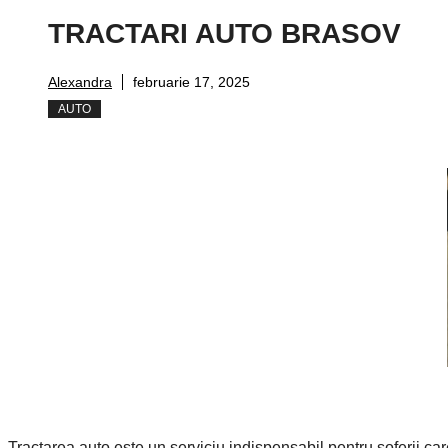
TRACTARI AUTO BRASOV
Alexandra
februarie 17, 2025
AUTO
Tractarea auto este un serviciu indispensabil pentru șoferii c