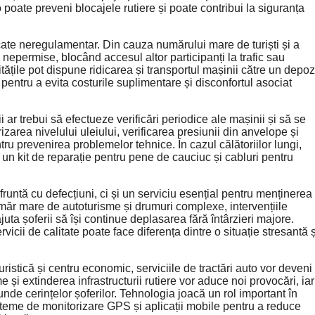
to poate preveni blocajele rutiere și poate contribui la siguranța
rcate neregulamentar. Din cauza numărului mare de turiști și a
 nepermise, blocând accesul altor participanți la trafic sau
itățile pot dispune ridicarea și transportul mașinii către un depoz
 pentru a evita costurile suplimentare și disconfortul asociat
 ar trebui să efectueze verificări periodice ale mașinii și să se
zarea nivelului uleiului, verificarea presiunii din anvelope și
ru prevenirea problemelor tehnice. În cazul călătoriilor lungi,
 un kit de reparație pentru pene de cauciuc și cabluri pentru
fruntă cu defecțiuni, ci și un serviciu esențial pentru menținerea
n număr mare de autoturisme și drumuri complexe, intervențiile
juta șoferii să își continue deplasarea fără întârzieri majore.
cii de calitate poate face diferența dintre o situație stresantă ș
istică și centru economic, serviciile de tractări auto vor deveni
și extinderea infrastructurii rutiere vor aduce noi provocări, iar
nde cerințelor șoferilor. Tehnologia joacă un rol important în
sisteme de monitorizare GPS și aplicații mobile pentru a reduce