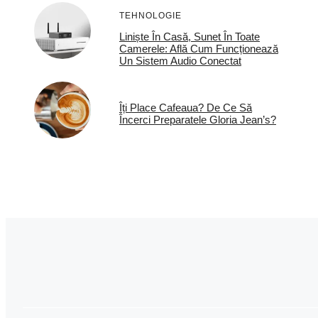
TEHNOLOGIE
Liniște În Casă, Sunet În Toate
Camerele: Află Cum Funcționează
Un Sistem Audio Conectat
Îți Place Cafeaua? De Ce Să
Încerci Preparatele Gloria Jean’s?