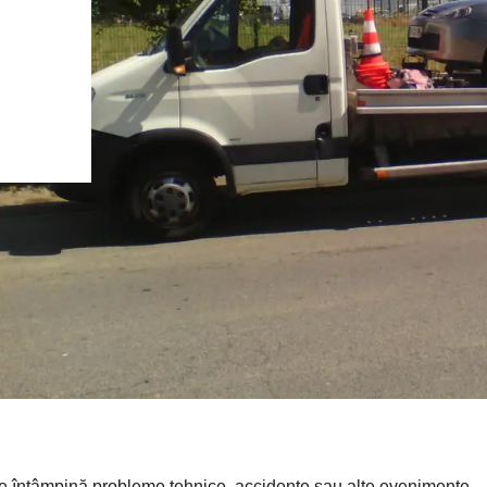
are întâmpină probleme tehnice, accidente sau alte evenimente