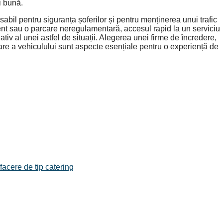
i bună.
sabil pentru siguranța șoferilor și pentru menținerea unui trafic
dent sau o parcare neregulamentară, accesul rapid la un serviciu
tiv al unei astfel de situații. Alegerea unei firme de încredere,
oare a vehiculului sunt aspecte esențiale pentru o experiență de
facere de tip catering