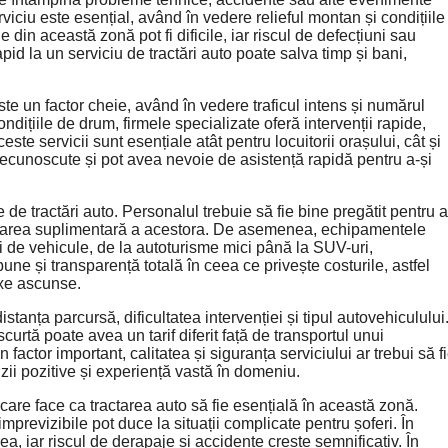
iciu este esențial, având în vedere relieful montan și condițiile
din această zonă pot fi dificile, iar riscul de defecțiuni sau
pid la un serviciu de tractări auto poate salva timp și bani,
te un factor cheie, având în vedere traficul intens și numărul
ndițiile de drum, firmele specializate oferă intervenții rapide,
ceste servicii sunt esențiale atât pentru locuitorii orașului, cât și
ecunoscute și pot avea nevoie de asistență rapidă pentru a-și
de tractări auto. Personalul trebuie să fie bine pregătit pentru a
iorarea suplimentară a acestora. De asemenea, echipamentele
ri de vehicule, de la autoturisme mici până la SUV-uri,
une și transparență totală în ceea ce privește costurile, astfel
taxe ascunse.
istanța parcursă, dificultatea intervenției și tipul autovehiculului
urtă poate avea un tarif diferit față de transportul unui
factor important, calitatea și siguranța serviciului ar trebui să f
enzii pozitive și experiență vastă în domeniu.
care face ca tractarea auto să fie esențială în această zonă.
mprevizibile pot duce la situații complicate pentru șoferi. În
 iar riscul de derapaje și accidente crește semnificativ. În