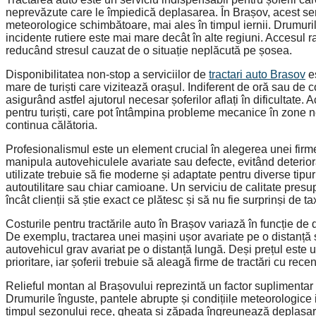
neprevăzute care le împiedică deplasarea. În Brașov, acest serv
meteorologice schimbătoare, mai ales în timpul iernii. Drumurile 
incidente rutiere este mai mare decât în alte regiuni. Accesul ra
reducând stresul cauzat de o situație neplăcută pe șosea.
Disponibilitatea non-stop a serviciilor de
tractari auto Brasov
es
mare de turiști care vizitează orașul. Indiferent de oră sau de co
asigurând astfel ajutorul necesar șoferilor aflați în dificultate. A
pentru turiști, care pot întâmpina probleme mecanice în zone n
continua călătoria.
Profesionalismul este un element crucial în alegerea unei firme 
manipula autovehiculele avariate sau defecte, evitând deter
utilizate trebuie să fie moderne și adaptate pentru diverse tipu
autoutilitare sau chiar camioane. Un serviciu de calitate presup
încât clienții să știe exact ce plătesc și să nu fie surprinși de 
Costurile pentru tractările auto în Brașov variază în funcție de d
De exemplu, tractarea unei mașini ușor avariate pe o distanță sc
autovehicul grav avariat pe o distanță lungă. Deși prețul este un 
prioritare, iar șoferii trebuie să aleagă firme de tractări cu rec
Relieful montan al Brașovului reprezintă un factor suplimentar 
Drumurile înguste, pantele abrupte și condițiile meteorologice i
timpul sezonului rece, gheața și zăpada îngreunează deplasarea,