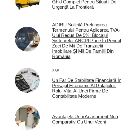
Ghid Complet Pentru Situații De
Urgență La Frontieră
ADIRU Solicită Prelungirea
Termenului Pentru Aplicarea TVA-
Ului Redus De 9%: Blocajul
Sistemelor ANCPI Pune În Pericol
Zeci De Mii De Tranzacții
Imobiliare Și Mii De Familii Din
România
365
Un Far De Stabilitate Financiară În
Peisajul Economic Al Galațiului:
Rolul Vital Al Unei Firme De
Contabilitate Moderne
Avantajele Unui Apartament Nou
Comparativ Cu Unul Vechi