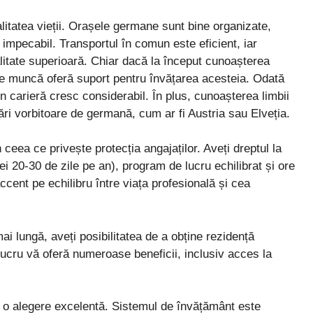
litatea vieții. Orașele germane sunt bine organizate,
ă impecabil. Transportul în comun este eficient, iar
alitate superioară. Chiar dacă la început cunoașterea
 de muncă oferă suport pentru învățarea acesteia. Odată
în carieră cresc considerabil. În plus, cunoașterea limbii
ări vorbitoare de germană, cum ar fi Austria sau Elveția.
 ceea ce privește protecția angajaților. Aveți dreptul la
i 20-30 de zile pe an), program de lucru echilibrat și ore
ccent pe echilibru între viața profesională și cea
i lungă, aveți posibilitatea de a obține rezidență
lucru vă oferă numeroase beneficii, inclusiv acces la
e o alegere excelentă. Sistemul de învățământ este