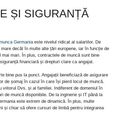
VE ȘI SIGURANȚĂ
 munca Germania
este nivelul ridicat al salariilor. De
mare decât în multe alte țări europene, iar în funcție de
il mai mari. În plus, contractele de muncă sunt bine
iguranță financiară și drepturi clare ca angajat.
te bine pus la punct. Angajații beneficiază de asigurare
utor de șomaj în cazul în care își pierd locul de muncă.
iitorul Dvs. și al familiei. Indiferent de domeniul în
i de muncă disponibile. De la inginerie și IT până la
 Germania este extrem de dinamică. În plus, multe
i și chiar să ofere cursuri de limbă pentru integrarea