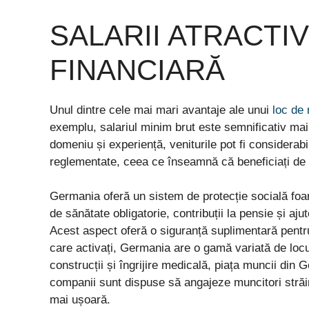
SALARII ATRACTI
FINANCIARĂ
Unul dintre cele mai mari avantaje ale unui
loc de
exemplu, salariul minim brut este semnificativ mai 
domeniu și experiență, veniturile pot fi considerab
reglementate, ceea ce înseamnă că beneficiați de s
Germania oferă un sistem de protecție socială foar
de sănătate obligatorie, contribuții la pensie și aj
Acest aspect oferă o siguranță suplimentară pentru v
care activați, Germania are o gamă variată de locur
construcții și îngrijire medicală, piața muncii din
companii sunt dispuse să angajeze muncitori străin
mai ușoară.