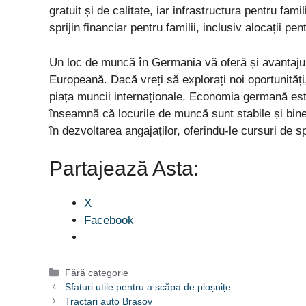
gratuit și de calitate, iar infrastructura pentru fam
sprijin financiar pentru familii, inclusiv alocații pentr
Un loc de muncă în Germania vă oferă și avantajul d
Europeană. Dacă vreți să explorați noi oportunită
piața muncii internaționale. Economia germană est
înseamnă că locurile de muncă sunt stabile și bine
în dezvoltarea angajaților, oferindu-le cursuri de s
Partajează Asta:
X
Facebook
Categorii
Fără categorie
Sfaturi utile pentru a scăpa de ploșnițe
Tractari auto Brasov