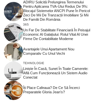
ADIRU Solicită Prelungirea Termenului
Pentru Aplicarea TVA-Ului Redus De 9%:
Blocajul Sistemelor ANCPI Pune În Pericol
Zeci De Mii De Tranzacții Imobiliare Și Mii
De Familii Din România
365
Un Far De Stabilitate Financiară În Peisajul
Economic Al Galațiului: Rolul Vital Al Unei
Firme De Contabilitate Moderne
Avantajele Unui Apartament Nou
Comparativ Cu Unul Vechi
TEHNOLOGIE
Liniște În Casă, Sunet În Toate Camerele:
Află Cum Funcționează Un Sistem Audio
Conectat
Îți Place Cafeaua? De Ce Să Încerci
Preparatele Gloria Jean’s?