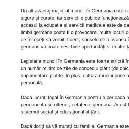
Un alt avantaj major al muncii în Germania este ca
sigure și curate, iar serviciile publice funcționeaz
accesul la educație și servicii medicale este de c
limbii germane poate fi o provocare, multe locuri
ce începeți să vorbiți fluent, șansele de a avansa 
germane vă poate deschide oportunități și în alte ț
Legislația muncii în Germania este foarte strictă în
un număr minim de zile de concediu plătit (de obice
suplimentare plătite. În plus, cultura muncii pune a
personală.
Dacă lucrați legal în Germania pentru o perioadă ma
permanentă și, ulterior, cetățenie germană. Acest 
sistemul social și educațional al țării.
Dacă doriți să vă mutați cu familia, Germania est