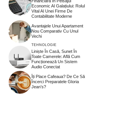
Financiară În Peisajul
Economic Al Galațiului: Rolul
Vital Al Unei Firme De
Contabilitate Moderne
Avantajele Unui Apartament
Nou Comparativ Cu Unul
Vechi
TEHNOLOGIE
Liniște În Casă, Sunet În
Toate Camerele: Află Cum
Funcționează Un Sistem
Audio Conectat
Îți Place Cafeaua? De Ce Să
Încerci Preparatele Gloria
Jean’s?