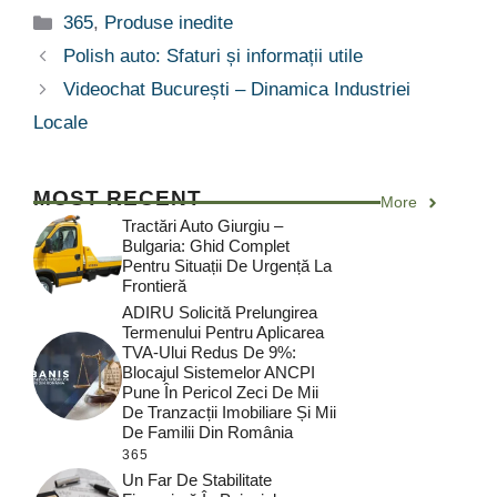
Categorii
365
,
Produse inedite
Polish auto: Sfaturi și informații utile
Videochat București – Dinamica Industriei
Locale
MOST RECENT
More
Tractări Auto Giurgiu –
Bulgaria: Ghid Complet
Pentru Situații De Urgență La
Frontieră
ADIRU Solicită Prelungirea
Termenului Pentru Aplicarea
TVA-Ului Redus De 9%:
Blocajul Sistemelor ANCPI
Pune În Pericol Zeci De Mii
De Tranzacții Imobiliare Și Mii
De Familii Din România
365
Un Far De Stabilitate