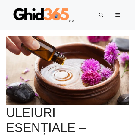
Sari
la
Meniu
conținut
ULEIURI
ESENȚIALE –