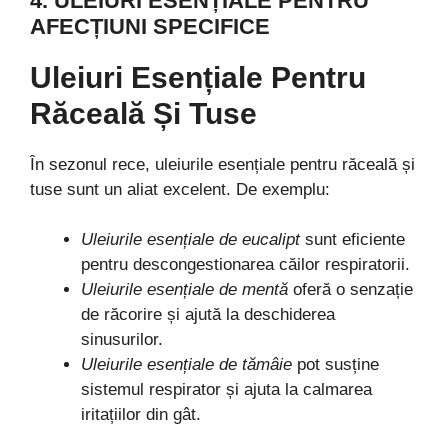
4. ULEIURI ESENȚIALE PENTRU
AFECȚIUNI SPECIFICE
Uleiuri Esențiale Pentru
Răceală Și Tuse
În sezonul rece, uleiurile esențiale pentru răceală și
tuse sunt un aliat excelent. De exemplu:
Uleiurile esențiale de eucalipt
sunt eficiente
pentru descongestionarea căilor respiratorii.
Uleiurile esențiale de mentă
oferă o senzație
de răcorire și ajută la deschiderea
sinusurilor.
Uleiurile esențiale de tămâie
pot susține
sistemul respirator și ajuta la calmarea
iritațiilor din gât.