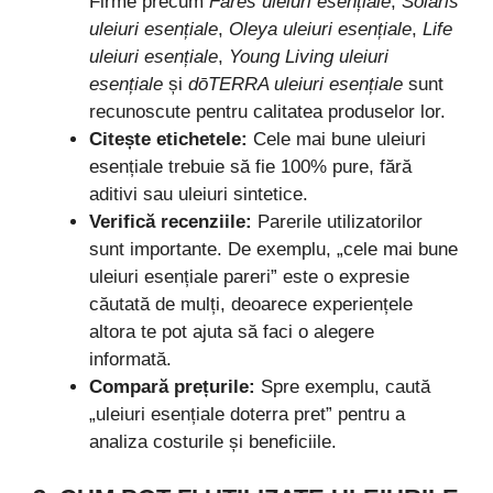
Firme precum
Fares uleiuri esențiale
,
Solaris
uleiuri esențiale
,
Oleya uleiuri esențiale
,
Life
uleiuri esențiale
,
Young Living uleiuri
esențiale
și
dōTERRA uleiuri esențiale
sunt
recunoscute pentru calitatea produselor lor.
Citește etichetele:
Cele mai bune uleiuri
esențiale trebuie să fie 100% pure, fără
aditivi sau uleiuri sintetice.
Verifică recenziile:
Parerile utilizatorilor
sunt importante. De exemplu, „cele mai bune
uleiuri esențiale pareri” este o expresie
căutată de mulți, deoarece experiențele
altora te pot ajuta să faci o alegere
informată.
Compară prețurile:
Spre exemplu, caută
„uleiuri esențiale doterra pret” pentru a
analiza costurile și beneficiile.