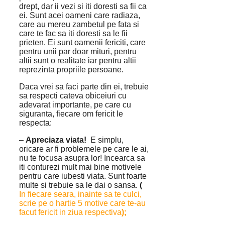
drept, dar ii vezi si iti doresti sa fii ca
ei. Sunt acei oameni care radiaza,
care au mereu zambetul pe fata si
care te fac sa iti doresti sa le fii
prieten. Ei sunt oamenii fericiti, care
pentru unii par doar mituri, pentru
altii sunt o realitate iar pentru altii
reprezinta propriile persoane.
Daca vrei sa faci parte din ei, trebuie
sa respecti cateva obiceiuri cu
adevarat importante, pe care cu
siguranta, fiecare om fericit le
respecta:
–
Apreciaza viata!
E simplu,
oricare ar fi problemele pe care le ai,
nu te focusa asupra lor! Incearca sa
iti conturezi mult mai bine motivele
pentru care iubesti viata. Sunt foarte
multe si trebuie sa le dai o sansa.
(
In fiecare seara, inainte sa te culci,
scrie pe o hartie 5 motive care te-au
facut fericit in ziua respectiva
);