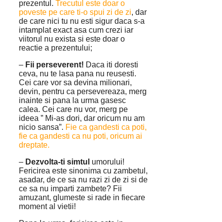
prezentul.
Trecutul este doar o
poveste pe care ti-o spui zi de zi
, dar
de care nici tu nu esti sigur daca s-a
intamplat exact asa cum crezi iar
viitorul nu exista si este doar o
reactie a prezentului;
–
Fii perseverent!
Daca iti doresti
ceva, nu te lasa pana nu reusesti.
Cei care vor sa devina milionari,
devin, pentru ca persevereaza, merg
inainte si pana la urma gasesc
calea. Cei care nu vor, merg pe
ideea ” Mi-as dori, dar oricum nu am
nicio sansa”.
Fie ca gandesti ca poti,
fie ca gandesti ca nu poti, oricum ai
dreptate.
–
Dezvolta-ti simtul
umorului!
Fericirea este sinonima cu zambetul,
asadar, de ce sa nu razi zi de zi si de
ce sa nu imparti zambete? Fii
amuzant, glumeste si rade in fiecare
moment al vietii!