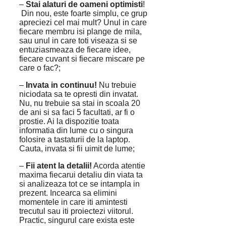
–
Stai alaturi de oameni optimisti
!
Din nou, este foarte simplu, ce grup
apreciezi cel mai mult? Unul in care
fiecare membru isi plange de mila,
sau unul in care toti viseaza si se
entuziasmeaza de fiecare idee,
fiecare cuvant si fiecare miscare pe
care o fac?;
–
Invata in continuu!
Nu trebuie
niciodata sa te opresti din invatat.
Nu, nu trebuie sa stai in scoala 20
de ani si sa faci 5 facultati, ar fi o
prostie. Ai la dispozitie toata
informatia din lume cu o singura
folosire a tastaturii de la laptop.
Cauta, invata si fii uimit de lume;
–
Fii atent la detalii!
Acorda atentie
maxima fiecarui detaliu din viata ta
si analizeaza tot ce se intampla in
prezent. Incearca sa elimini
momentele in care iti amintesti
trecutul sau iti proiectezi viitorul.
Practic, singurul care exista este