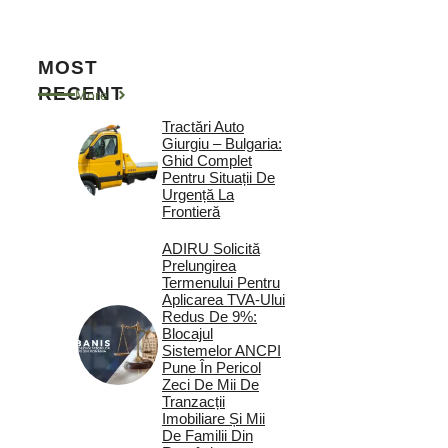
MOST
RECENT
More
Tractări Auto
Giurgiu – Bulgaria:
Ghid Complet
Pentru Situații De
Urgență La
Frontieră
ADIRU Solicită
Prelungirea
Termenului Pentru
Aplicarea TVA-Ului
Redus De 9%:
Blocajul
Sistemelor ANCPI
Pune În Pericol
Zeci De Mii De
Tranzacții
Imobiliare Și Mii
De Familii Din