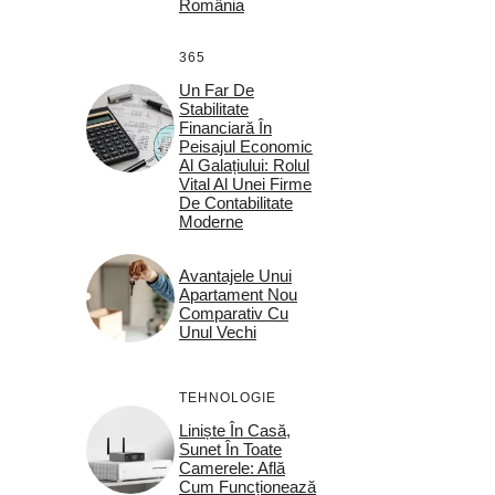
România
365
Un Far De
Stabilitate
Financiară În
Peisajul Economic
Al Galațiului: Rolul
Vital Al Unei Firme
De Contabilitate
Moderne
Avantajele Unui
Apartament Nou
Comparativ Cu
Unul Vechi
TEHNOLOGIE
Liniște În Casă,
Sunet În Toate
Camerele: Află
Cum Funcționează