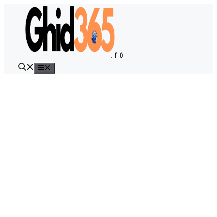
Sari
la
conținut
Meniu