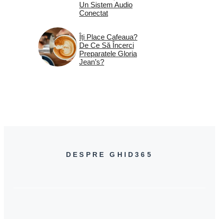
Un Sistem Audio
Conectat
Îți Place Cafeaua?
De Ce Să Încerci
Preparatele Gloria
Jean’s?
DESPRE GHID365