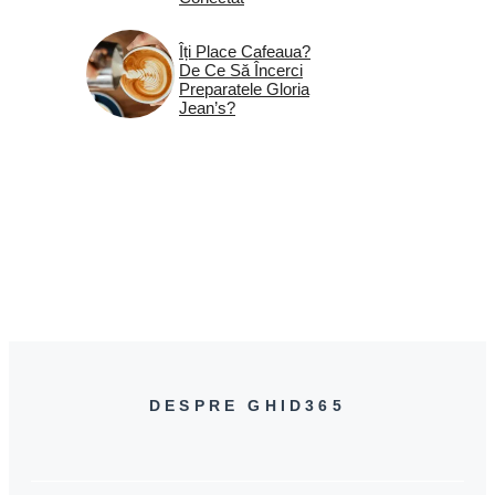
Îți Place Cafeaua?
De Ce Să Încerci
Preparatele Gloria
Jean’s?
DESPRE GHID365