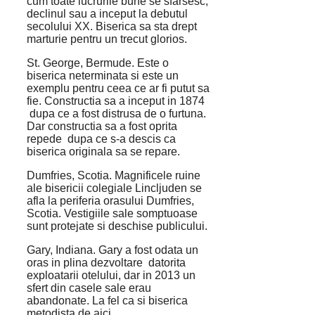
cum toate lucrurile bune se sfarsesc,
declinul sau a inceput la debutul
secolului XX. Biserica sa sta drept
marturie pentru un trecut glorios.
St. George, Bermude. Este o
biserica neterminata si este un
exemplu pentru ceea ce ar fi putut sa
fie. Constructia sa a inceput in 1874
dupa ce a fost distrusa de o furtuna.
Dar constructia sa a fost oprita
repede dupa ce s-a descis ca
biserica originala sa se repare.
Dumfries, Scotia. Magnificele ruine
ale bisericii colegiale Lincljuden se
afla la periferia orasului Dumfries,
Scotia. Vestigiile sale somptuoase
sunt protejate si deschise publicului.
Gary, Indiana. Gary a fost odata un
oras in plina dezvoltare datorita
exploatarii otelului, dar in 2013 un
sfert din casele sale erau
abandonate. La fel ca si biserica
metodista de aici.