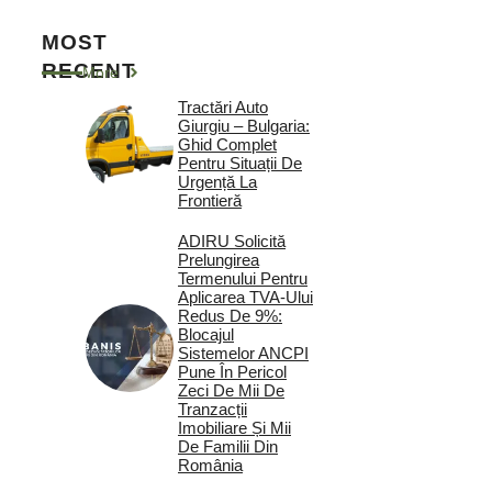
MOST
RECENT
More
Tractări Auto
Giurgiu – Bulgaria:
Ghid Complet
Pentru Situații De
Urgență La
Frontieră
ADIRU Solicită
Prelungirea
Termenului Pentru
Aplicarea TVA-Ului
Redus De 9%:
Blocajul
Sistemelor ANCPI
Pune În Pericol
Zeci De Mii De
Tranzacții
Imobiliare Și Mii
De Familii Din
România