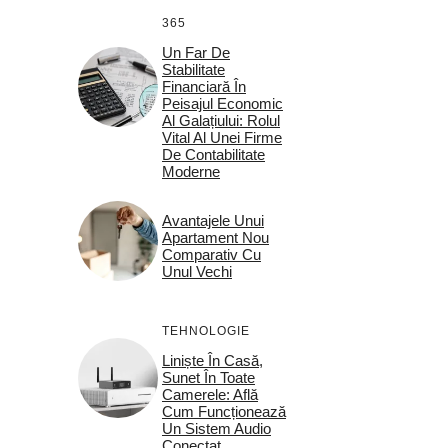
365
Un Far De
Stabilitate
Financiară În
Peisajul Economic
Al Galațiului: Rolul
Vital Al Unei Firme
De Contabilitate
Moderne
Avantajele Unui
Apartament Nou
Comparativ Cu
Unul Vechi
TEHNOLOGIE
Liniște În Casă,
Sunet În Toate
Camerele: Află
Cum Funcționează
Un Sistem Audio
Conectat