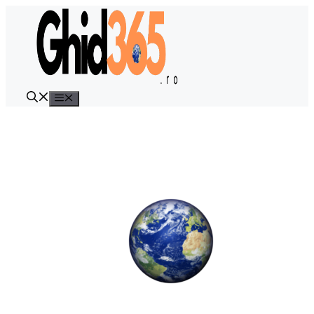
Sari
la
conținut
Meniu