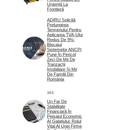
Urgență La
Frontieră
ADIRU Solicită
Prelungirea
Termenului Pentru
Aplicarea TVA-Ului
Redus De 9%:
Blocajul
Sistemelor ANCPI
Pune În Pericol
Zeci De Mii De
Tranzacții
Imobiliare Și Mii
De Familii Din
România
365
Un Far De
Stabilitate
Financiară În
Peisajul Economic
Al Galațiului: Rolul
Vital Al Unei Firme