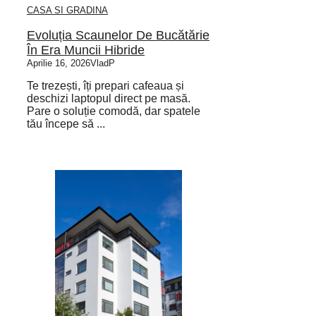
CASA SI GRADINA
Evoluția Scaunelor De Bucătărie
În Era Muncii Hibride
Aprilie 16, 2026
VladP
Te trezești, îți prepari cafeaua și
deschizi laptopul direct pe masă.
Pare o soluție comodă, dar spatele
tău începe să ...