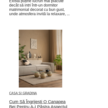
Există puține lucruri mai plăcute
decât să intri într-un dormitor
matrimonial decorat cu bun gust,
unde atmosfera invită la relaxare, ...
CASA SI GRADINA
Cum Să Îngrijești O Canapea
Bej Pentru A-I Păstra Aspectul