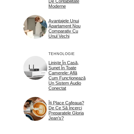
De Contabilitate
Moderne
Avantajele Unui
Apartament Nou
Comparativ Cu
Unul Vechi
TEHNOLOGIE
Liniște În Casă,
Sunet În Toate
Camerele: Află
Cum Funcționează
Un Sistem Audio
Conectat
Îți Place Cafeaua?
De Ce Să Încerci
Preparatele Gloria
Jean’s?