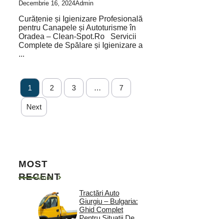
Decembrie 16, 2024
Admin
Curățenie și Igienizare Profesională
pentru Canapele și Autoturisme în
Oradea – Clean-Spot.Ro Servicii
Complete de Spălare și Igienizare a
...
1
2
3
…
7
Next
MOST
RECENT
More
Tractări Auto
Giurgiu – Bulgaria:
Ghid Complet
Pentru Situații De