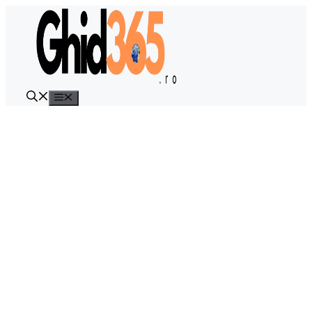
Sari
la
conținut
Meniu