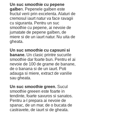
Un suc smoothie cu pepene
galbe
n. Pepenele galben este
fructul verii prin excelenta. Alaturi de
cremosul iaurt natur va face ravagii
cu siguranta. Pentru un suc
smoothie cu pepene, ai nevoie de
jumatate de pepene galben, de
miere si de un iaurt natur. Nu uita de
gheata.
Un suc smoothie cu capsuni si
banane.
Un clasic printre sucurile
smoothie dar foarte bun. Pentru el ai
nevoie de 100 de grame de banane,
de o banana si de un iaurt. Poti
adauga si miere, extract de vanilie
sau gheata.
Un suc smoothie green.
Sucul
smoothie greeen este foarte in
tendinte, foarte savuros si sanatos.
Pentru a-l prepara ai nevoie de
spanac, de un mar, de o bucata de
castravete, de iaurt si de gheata.