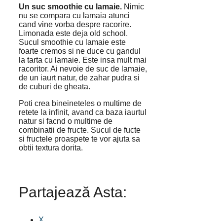
Un suc smoothie cu lamaie.
Nimic
nu se compara cu lamaia atunci
cand vine vorba despre racorire.
Limonada este deja old school.
Sucul smoothie cu lamaie este
foarte cremos si ne duce cu gandul
la tarta cu lamaie. Este insa mult mai
racoritor. Ai nevoie de suc de lamaie,
de un iaurt natur, de zahar pudra si
de cuburi de gheata.
Poti crea bineineteles o multime de
retete la infinit, avand ca baza iaurtul
natur si facnd o multime de
combinatii de fructe. Sucul de fucte
si fructele proaspete te vor ajuta sa
obtii textura dorita.
Partajează Asta:
X