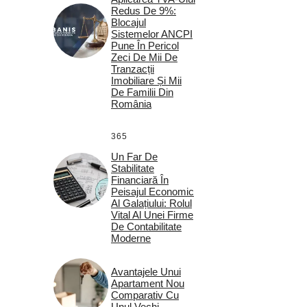
Redus De 9%:
Blocajul
Sistemelor ANCPI
Pune În Pericol
Zeci De Mii De
Tranzacții
Imobiliare Și Mii
De Familii Din
România
365
Un Far De
Stabilitate
Financiară În
Peisajul Economic
Al Galațiului: Rolul
Vital Al Unei Firme
De Contabilitate
Moderne
Avantajele Unui
Apartament Nou
Comparativ Cu
Unul Vechi