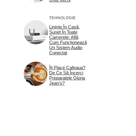
TEHNOLOGIE
Liniște În Casă,
Sunet În Toate
Camerele: Află
Cum Funcționează
Un Sistem Audio
Conectat
Îți Place Cafeaua?
De Ce Să Încerci
Preparatele Gloria
Jean’s?