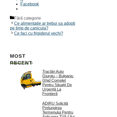
Facebook
Categorii
Fără categorie
Ce alimentatie ar trebui sa adopti
pe timp de canicula?
Ce faci cu frigiderul vechi?
MOST
RECENT
More
Tractări Auto
Giurgiu – Bulgaria:
Ghid Complet
Pentru Situații De
Urgență La
Frontieră
ADIRU Solicită
Prelungirea
Termenului Pentru
Aplicarea TVA-Ului