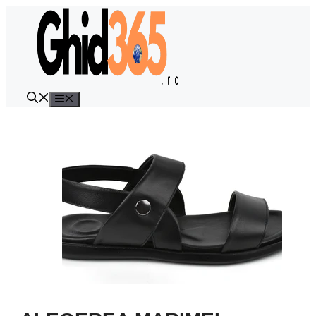
Sari
la
conținut
Meniu