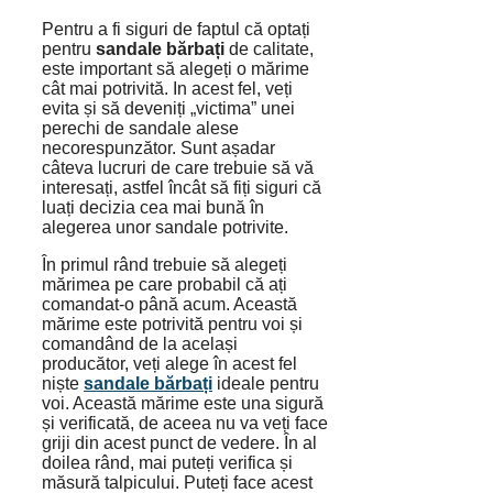
Pentru a fi siguri de faptul că optați
pentru
sandale bărbați
de calitate,
este important să alegeți o mărime
cât mai potrivită. In acest fel, veți
evita și să deveniți „victima” unei
perechi de sandale alese
necorespunzător. Sunt așadar
câteva lucruri de care trebuie să vă
interesați, astfel încât să fiți siguri că
luați decizia cea mai bună în
alegerea unor sandale potrivite.
În primul rând trebuie să alegeți
mărimea pe care probabil că ați
comandat-o până acum. Această
mărime este potrivită pentru voi și
comandând de la același
producător, veți alege în acest fel
niște
sandale bărbați
ideale pentru
voi. Această mărime este una sigură
și verificată, de aceea nu va veți face
griji din acest punct de vedere. În al
doilea rând, mai puteți verifica și
măsură talpicului. Puteți face acest