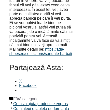
lucruri în vedere, vă veți bucura de
faptul că veți găși exact ceea ce va
interesează. În acest fel, veți avea
parte de calitatea dorită și veți
aprecia papucii pe care îi veți purta.
Ei se vor potrivi foarte bine pe
piciorul vostru și astfel veți putea să
va bucurați de o încălțăminte cât mai
potrivită pentru voi. Această
încălțăminte vă va face să vă simțiți
cât mai bine si o veți aprecia mult.
Mai multe detalii pe:
https://ada-
shoes.ro/collections/sandale-barbati
Partajează Asta:
X
Facebook
Categorii
Fără categorie
Cum va ajuta produsele engros
Cum alegi o tableta performanta