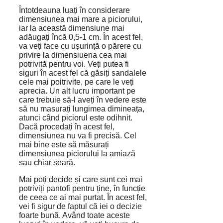
Întotdeauna luați în considerare
dimensiunea mai mare a piciorului,
iar la această dimensiune mai
adăugați încă 0,5-1 cm. În acest fel,
va veți face cu ușurință o părere cu
privire la dimensiuena cea mai
potrivită pentru voi. Veți putea fi
siguri în acest fel că găsiți sandalele
cele mai poitrivite, pe care le veți
aprecia. Un alt lucru important pe
care trebuie să-l aveți în vedere este
să nu masurați lungimea dimineața,
atunci când piciorul este odihnit.
Dacă procedați în acest fel,
dimensiunea nu va fi precisă. Cel
mai bine este să măsurați
dimensiunea piciorului la amiază
sau chiar seară.
Mai poți decide și care sunt cei mai
potriviți pantofi pentru ține, în funcție
de ceea ce ai mai purtat. În acest fel,
vei fi sigur de faptul că iei o decizie
foarte bună. Având toate aceste