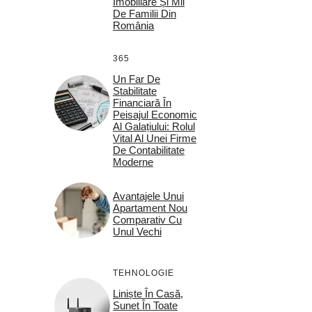
Imobiliare Și Mii
De Familii Din
România
365
Un Far De
Stabilitate
Financiară În
Peisajul Economic
Al Galațiului: Rolul
Vital Al Unei Firme
De Contabilitate
Moderne
Avantajele Unui
Apartament Nou
Comparativ Cu
Unul Vechi
TEHNOLOGIE
Liniște În Casă,
Sunet În Toate