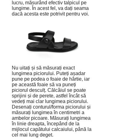
lucru, măsurând efectiv talpicul pe
lungime. În acest fel, va dați seama
dacă acesta este potrivit pentru voi.
Nu uitați și să măsurați exact
lungimea piciorului. Puteți așadar
pune pe podea o foaie de hârtie, iar
pe această foaie să va puneți
piciorul desculț. Călcâiul se poate
sprijini și de perete, astfel încât să
vedeți mai clar lungimea piciorului.
Desenați conturul/forma piciorului și
măsurați lungimea în centimetri a
ambelor picoare. Măsurați lungimea
în linie dreapta, începând de la
mijlocul capătului calcaiului, până la
cel mai lung deget.