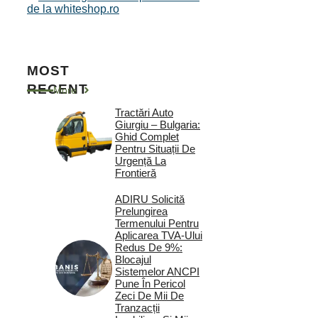
de la whiteshop.ro
MOST
RECENT
More
Tractări Auto
Giurgiu – Bulgaria:
Ghid Complet
Pentru Situații De
Urgență La
Frontieră
ADIRU Solicită
Prelungirea
Termenului Pentru
Aplicarea TVA-Ului
Redus De 9%:
Blocajul
Sistemelor ANCPI
Pune În Pericol
Zeci De Mii De
Tranzacții