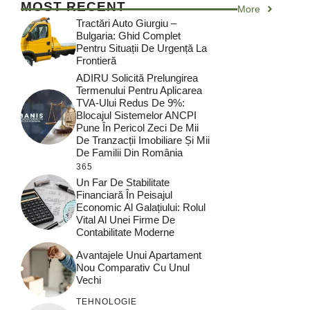
MOST RECENT
More
Tractări Auto Giurgiu –
Bulgaria: Ghid Complet
Pentru Situații De Urgență La
Frontieră
ADIRU Solicită Prelungirea
Termenului Pentru Aplicarea
TVA-Ului Redus De 9%:
Blocajul Sistemelor ANCPI
Pune În Pericol Zeci De Mii
De Tranzacții Imobiliare Și Mii
De Familii Din România
365
Un Far De Stabilitate
Financiară În Peisajul
Economic Al Galațiului: Rolul
Vital Al Unei Firme De
Contabilitate Moderne
Avantajele Unui Apartament
Nou Comparativ Cu Unul
Vechi
TEHNOLOGIE