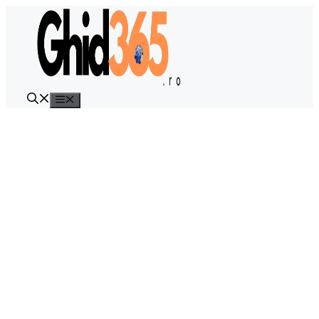
Sari
la
conținut
Meniu