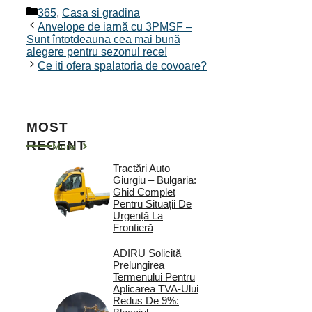
Categorii
365
,
Casa si gradina
Anvelope de iarnă cu 3PMSF –
Sunt întotdeauna cea mai bună
alegere pentru sezonul rece!
Ce iti ofera spalatoria de covoare?
MOST
RECENT
More
Tractări Auto
Giurgiu – Bulgaria:
Ghid Complet
Pentru Situații De
Urgență La
Frontieră
ADIRU Solicită
Prelungirea
Termenului Pentru
Aplicarea TVA-Ului
Redus De 9%: