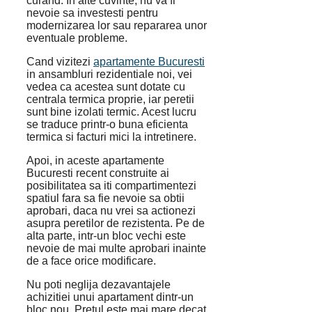
curand. In alte cuvinte, nu va fi
nevoie sa investesti pentru
modernizarea lor sau repararea unor
eventuale probleme.
Cand vizitezi
apartamente Bucuresti
in ansambluri rezidentiale noi, vei
vedea ca acestea sunt dotate cu
centrala termica proprie, iar peretii
sunt bine izolati termic. Acest lucru
se traduce printr-o buna eficienta
termica si facturi mici la intretinere.
Apoi, in aceste apartamente
Bucuresti recent construite ai
posibilitatea sa iti compartimentezi
spatiul fara sa fie nevoie sa obtii
aprobari, daca nu vrei sa actionezi
asupra peretilor de rezistenta. Pe de
alta parte, intr-un bloc vechi este
nevoie de mai multe aprobari inainte
de a face orice modificare.
Nu poti neglija dezavantajele
achizitiei unui apartament dintr-un
bloc nou. Pretul este mai mare decat