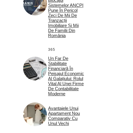
Blocajul
Sistemelor ANCPI
Pune În Pericol
Zeci De Mii De
Tranzacții
Imobiliare Și Mii
De Familii Din
România
365
Un Far De
Stabilitate
Financiară În
Peisajul Economic
Al Galațiului: Rolul
Vital Al Unei Firme
De Contabilitate
Moderne
Avantajele Unui
Apartament Nou
Comparativ Cu
Unul Vechi