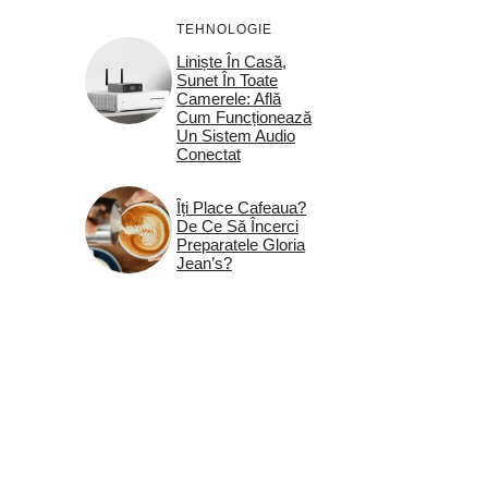
TEHNOLOGIE
Liniște În Casă,
Sunet În Toate
Camerele: Află
Cum Funcționează
Un Sistem Audio
Conectat
Îți Place Cafeaua?
De Ce Să Încerci
Preparatele Gloria
Jean’s?