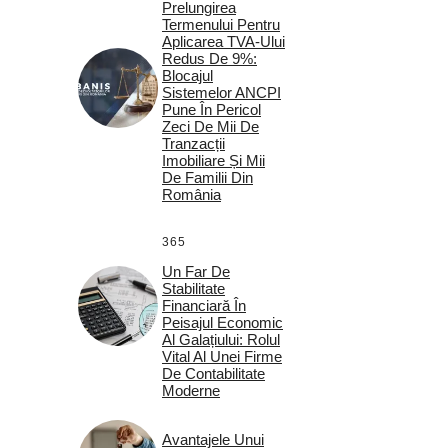
Prelungirea
Termenului Pentru
Aplicarea TVA-Ului
Redus De 9%:
Blocajul
Sistemelor ANCPI
Pune În Pericol
Zeci De Mii De
Tranzacții
Imobiliare Și Mii
De Familii Din
România
365
Un Far De
Stabilitate
Financiară În
Peisajul Economic
Al Galațiului: Rolul
Vital Al Unei Firme
De Contabilitate
Moderne
Avantajele Unui