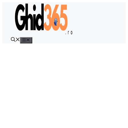
Sari
la
conținut
Meniu