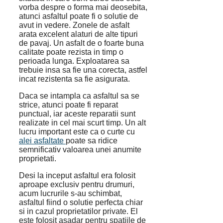
vorba despre o forma mai deosebita,
atunci asfaltul poate fi o solutie de
avut in vedere. Zonele de asfalt
arata excelent alaturi de alte tipuri
de pavaj. Un asfalt de o foarte buna
calitate poate rezista in timp o
perioada lunga. Exploatarea sa
trebuie insa sa fie una corecta, astfel
incat rezistenta sa fie asigurata.
Daca se intampla ca asfaltul sa se
strice, atunci poate fi reparat
punctual, iar aceste reparatii sunt
realizate in cel mai scurt timp. Un alt
lucru important este ca o curte cu
alei asfaltate
poate sa ridice
semnificativ valoarea unei anumite
proprietati.
Desi la inceput asfaltul era folosit
aproape exclusiv pentru drumuri,
acum lucrurile s-au schimbat,
asfaltul fiind o solutie perfecta chiar
si in cazul proprietatilor private. El
este folosit asadar pentru spatiile de