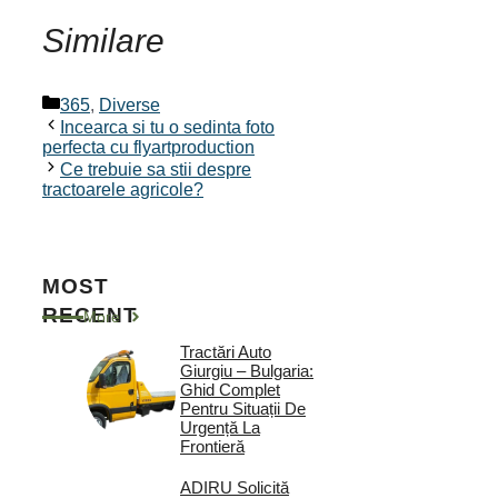
Similare
Categorii
365
,
Diverse
Incearca si tu o sedinta foto
perfecta cu flyartproduction
Ce trebuie sa stii despre
tractoarele agricole?
MOST
RECENT
More
Tractări Auto
Giurgiu – Bulgaria:
Ghid Complet
Pentru Situații De
Urgență La
Frontieră
ADIRU Solicită