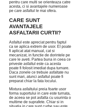
pentru care multi se orienteaza catre
acesta, ci si avantajele numeroase
pe care asfaltul le mai ofera.
CARE SUNT
AVANTAJELE
ASFALTARII CURTII?
Asfaltul este apreciat pentru faptul
ca se aplica extrem de usor. El poate
fi aplicat atat manual, cat si
mecanizat, in functie de dorintele pe
care le aveti. Partea buna in ceea ce
priveste asfaltul este ca acesta
poate fi folosit imediat dupa turnare.
Daca zonele ce trebuie asfaltate nu
sunt mari, atunci asfaltul poate fi
preparat chiar la fata locului.
Mixtura asfaltului preia foarte usor
forma suportului in care este turnata,
de aceea se pot asfalta cu usurinta o
multime de suprafete. Chiar si in
situatia in care sunt curbe sau este