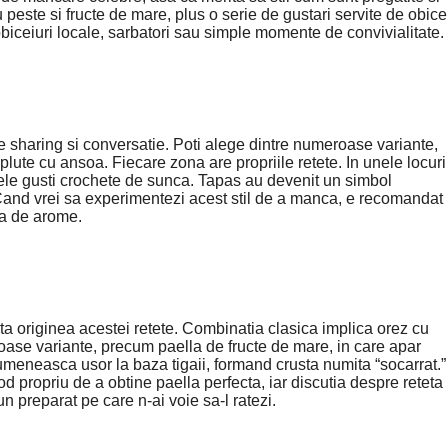
 peste si fructe de mare, plus o serie de gustari servite de obice
 obiceiuri locale, sarbatori sau simple momente de convivialitate.
 sharing si conversatie. Poti alege dintre numeroase variante,
lute cu ansoa. Fiecare zona are propriile retete. In unele locuri
 altele gusti crochete de sunca. Tapas au devenit un simbol
e. Cand vrei sa experimentezi acest stil de a manca, e recomandat
ama de arome.
a originea acestei retete. Combinatia clasica implica orez cu
eroase variante, precum paella de fructe de mare, in care apar
rumeneasca usor la baza tigaii, formand crusta numita “socarrat.”
d propriu de a obtine paella perfecta, iar discutia despre reteta
n preparat pe care n-ai voie sa-l ratezi.