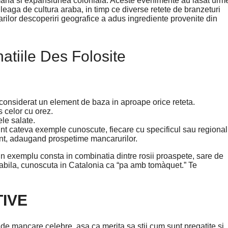
omana si expansiunea coloniala. Aceste evenimente au lasat urm
e leaga de cultura araba, in timp ce diverse retete de branzeturi
rilor descoperiri geografice a adus ingrediente provenite din
tiile Des Folosite
e considerat un element de baza in aproape orice reteta.
s celor cu orez.
ele salate.
 cateva exemple cunoscute, fiecare cu specificul sau regional
vent, adaugand prospetime mancarurilor.
n exemplu consta in combinatia dintre rosii proaspete, sare de
tinabila, cunoscuta in Catalonia ca “pa amb tomàquet.” Te
IVE
de mancare celebre, asa ca merita sa stii cum sunt pregatite si