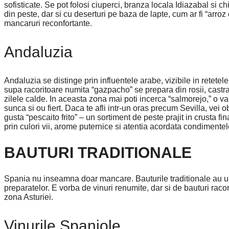
sofisticate. Se pot folosi ciuperci, branza locala Idiazabal si 
din peste, dar si cu deserturi pe baza de lapte, cum ar fi “arroz
mancaruri reconfortante.
Andaluzia
Andaluzia se distinge prin influentele arabe, vizibile in retet
supa racoritoare numita “gazpacho” se prepara din rosii, castrav
zilele calde. In aceasta zona mai poti incerca “salmorejo,” o v
sunca si ou fiert. Daca te afli intr-un oras precum Sevilla, vei
gusta “pescaito frito” – un sortiment de peste prajit in crusta 
prin culori vii, arome puternice si atentia acordata condimentel
BAUTURI TRADITIONALE
Spania nu inseamna doar mancare. Bauturile traditionale au un
preparatelor. E vorba de vinuri renumite, dar si de bauturi rac
zona Asturiei.
Vinurile Spaniole