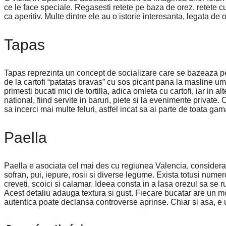
ce le face speciale. Regasesti retete pe baza de orez, retete cu
ca aperitiv. Multe dintre ele au o istorie interesanta, legata de
Tapas
Tapas reprezinta un concept de socializare care se bazeaza pe
de la cartofi “patatas bravas” cu sos picant pana la masline ump
primesti bucati mici de tortilla, adica omleta cu cartofi, iar in
national, fiind servite in baruri, piete si la evenimente privat
sa incerci mai multe feluri, astfel incat sa ai parte de toata g
Paella
Paella e asociata cel mai des cu regiunea Valencia, considerat
sofran, pui, iepure, rosii si diverse legume. Exista totusi num
creveti, scoici si calamar. Ideea consta in a lasa orezul sa se 
Acest detaliu adauga textura si gust. Fiecare bucatar are un mo
autentica poate declansa controverse aprinse. Chiar si asa, e u