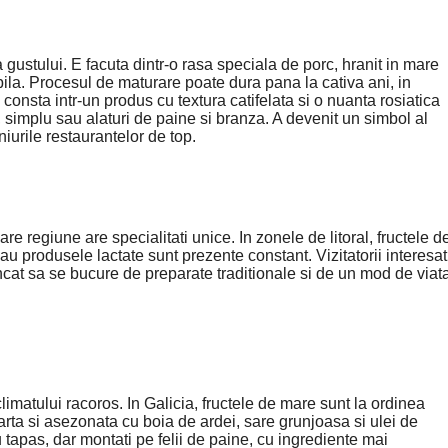
gustului. E facuta dintr-o rasa speciala de porc, hranit in mare
la. Procesul de maturare poate dura pana la cativa ani, in
 consta intr-un produs cu textura catifelata si o nuanta rosiatica
iv, simplu sau alaturi de paine si branza. A devenit un simbol al
iurile restaurantelor de top.
re regiune are specialitati unice. In zonele de litoral, fructele d
u produsele lactate sunt prezente constant. Vizitatorii interesat
incat sa se bucure de preparate traditionale si de un mod de viat
matului racoros. In Galicia, fructele de mare sunt la ordinea
fiarta si asezonata cu boia de ardei, sare grunjoasa si ulei de
 tapas, dar montati pe felii de paine, cu ingrediente mai