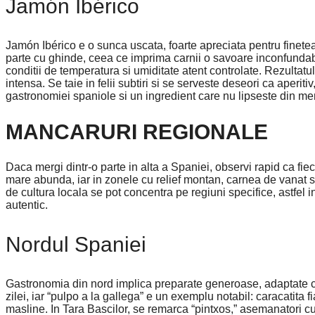
Jamón Ibérico
Jamón Ibérico e o sunca uscata, foarte apreciata pentru finetea 
parte cu ghinde, ceea ce imprima carnii o savoare inconfundabi
conditii de temperatura si umiditate atent controlate. Rezultatul
intensa. Se taie in felii subtiri si se serveste deseori ca aperit
gastronomiei spaniole si un ingredient care nu lipseste din men
MANCARURI REGIONALE
Daca mergi dintr-o parte in alta a Spaniei, observi rapid ca fieca
mare abunda, iar in zonele cu relief montan, carnea de vanat sa
de cultura locala se pot concentra pe regiuni specifice, astfel 
autentic.
Nordul Spaniei
Gastronomia din nord implica preparate generoase, adaptate cli
zilei, iar “pulpo a la gallega” e un exemplu notabil: caracatita 
masline. In Tara Bascilor, se remarca “pintxos,” asemanatori cu