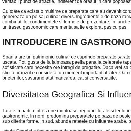
veritabil punct de atractie, indiferent de orasul in care poposest
Cu toate ca exista o multime de preparate care au devenit consac
genereaza un peisaj culinar divers. Ingredientele de baza raman 
combinatiile, condimentele si formele de prezentare, in functie 
un traseu gastronomic care merita sa fie explorat pas cu pas.
INTRODUCERE IN GASTRONO
Spania are un patrimoniu culinar ce cuprinde preparate sarate, d
uscate. Poti gusta de la faimoasa paella pana la celebrele tapas
sofisticate care necesita ore intregi de pregatire. Daca vrei sa
stii ca pranzul e considerat un moment important al zilei. Oam
prietenilor, savurand atat mancarea, cat si conversatiile.
Diversitatea Geografica Si Influen
Tara e impartita intre zone muntoase, regiuni litorale si teritori
gastronomic. In nord, predomina preparatele pe baza de peste si
sub diferite forme. In sud, abunda retetele cu influente arabe, p