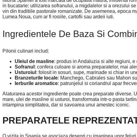
Istoria Spaniei a fost marcata de ocupatia maura, influenta r
in bucatarie: utilizarea sofranului, a migdalelor si a orezului s
vin din traditiile pastorale romanizate. De asemenea, epoca ma
Lumea Noua, cum ar fi rosiile, cartofii sau ardeii iuti.
Ingredientele De Baza Si Combina
Pilonii culinari includ:
Uleiul de masline
: produs in Andaluzia si alte regiuni, 
Sofranul
: confera culoare si aroma preparatelor, mai ale
Usturoiul
: folosit in sosuri, supe, marinade si chiar in un
Branzeturile locale
: Manchego, Cabrales sau Mahon sunt
Ierburile aromatice
: patrunjelul si coriandrul apar frec
Alaturarea acestor ingrediente poate crea preparate diverse. U
mare, ulei de masline si usturoi, transformata intr-o pasta tar
intampina simplitatea, dar si savoarea unui amestec iconic.
PREPARATELE REPREZENTAT
O vizita in Spania se asociaza deseori cu imaginea unor feluri 