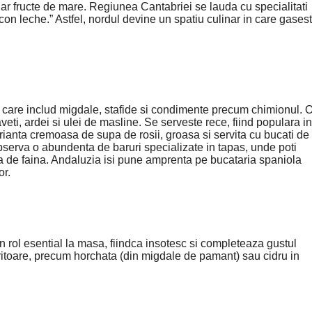
chiar fructe de mare. Regiunea Cantabriei se lauda cu specialitati
 con leche.” Astfel, nordul devine un spatiu culinar in care gasest
ele care includ migdale, stafide si condimente precum chimionul. 
eti, ardei si ulei de masline. Se serveste rece, fiind populara in
arianta cremoasa de supa de rosii, groasa si servita cu bucati de
 observa o abundenta de baruri specializate in tapas, unde poti
fina de faina. Andaluzia isi pune amprenta pe bucataria spaniola
or.
 rol esential la masa, fiindca insotesc si completeaza gustul
oritoare, precum horchata (din migdale de pamant) sau cidru in