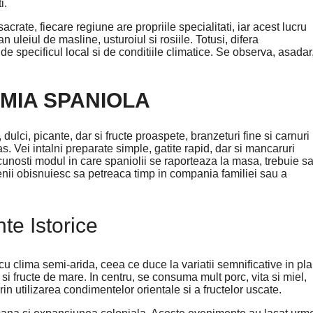
i.
rate, fiecare regiune are propriile specialitati, iar acest lucru
uleiul de masline, usturoiul si rosiile. Totusi, difera
de specificul local si de conditiile climatice. Se observa, asadar
MIA SPANIOLA
ulci, picante, dar si fructe proaspete, branzeturi fine si carnuri
. Vei intalni preparate simple, gatite rapid, dar si mancaruri
 cunosti modul in care spaniolii se raporteaza la masa, trebuie s
enii obisnuiesc sa petreaca timp in compania familiei sau a
te Istorice
i cu clima semi-arida, ceea ce duce la variatii semnificative in pl
 fructe de mare. In centru, se consuma mult porc, vita si miel,
rin utilizarea condimentelor orientale si a fructelor uscate.