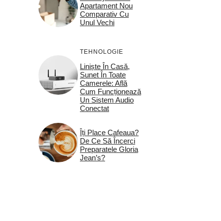
Apartament Nou
Comparativ Cu
Unul Vechi
TEHNOLOGIE
Liniște În Casă,
Sunet În Toate
Camerele: Află
Cum Funcționează
Un Sistem Audio
Conectat
Îți Place Cafeaua?
De Ce Să Încerci
Preparatele Gloria
Jean’s?