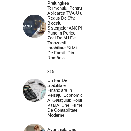
Prelungirea
Termenului Pentru
Aplicarea TVA-Ului
Redus De 9%:
Blocajul
Sistemelor ANCPI
Pune În Pericol
Zeci De Mii De
Tranzacții
Imobiliare Și Mii
De Familii Din
România
365
Un Far De
Stabilitate
Financiară În
Peisajul Economic
Al Galațiului: Rolul
Vital Al Unei Firme
De Contabilitate
Moderne
Avantajele Unui