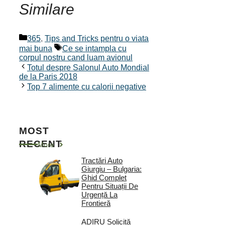
Similare
Categorii
365
,
Tips and Tricks pentru o viata
Etichete
mai buna
Ce se intampla cu
corpul nostru cand luam avionul
Totul despre Salonul Auto Mondial
de la Paris 2018
Top 7 alimente cu calorii negative
MOST
RECENT
More
Tractări Auto
Giurgiu – Bulgaria:
Ghid Complet
Pentru Situații De
Urgență La
Frontieră
ADIRU Solicită