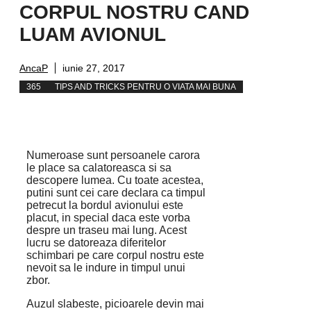
CORPUL NOSTRU CAND
LUAM AVIONUL
AncaP
iunie 27, 2017
365
TIPS AND TRICKS PENTRU O VIATA MAI BUNA
Numeroase sunt persoanele carora
le place sa calatoreasca si sa
descopere lumea. Cu toate acestea,
putini sunt cei care declara ca timpul
petrecut la bordul avionului este
placut, in special daca este vorba
despre un traseu mai lung. Acest
lucru se datoreaza diferitelor
schimbari pe care corpul nostru este
nevoit sa le indure in timpul unui
zbor.
Auzul slabeste, picioarele devin mai