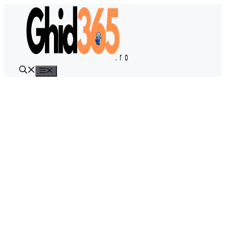
Sari
la
conținut
Meniu