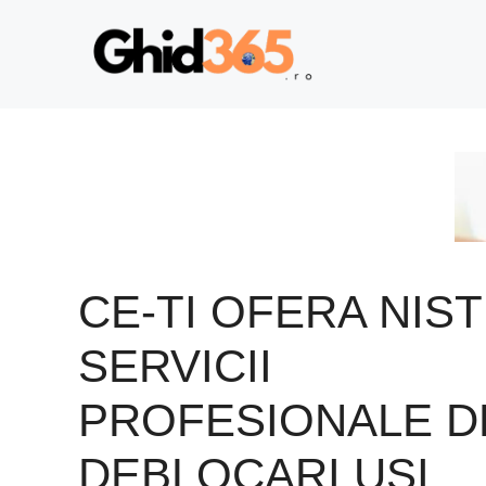
Sari
la
conținut
CE-TI OFERA NIS
SERVICII
PROFESIONALE D
DEBLOCARI USI