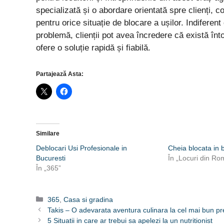
specializată și o abordare orientată spre clienți, co
pentru orice situație de blocare a ușilor. Indifere
problemă, clienții pot avea încredere că există întot
ofere o soluție rapidă și fiabilă.
Partajează Asta:
Similare
Deblocari Usi Profesionale in
Cheia blocata in 
Bucuresti
În „Locuri din Ro
În „365”
Categorii
365
,
Casa si gradina
Takis – O adevarata aventura culinara la cel mai bun pr
5 Situatii in care ar trebui sa apelezi la un nutritionist