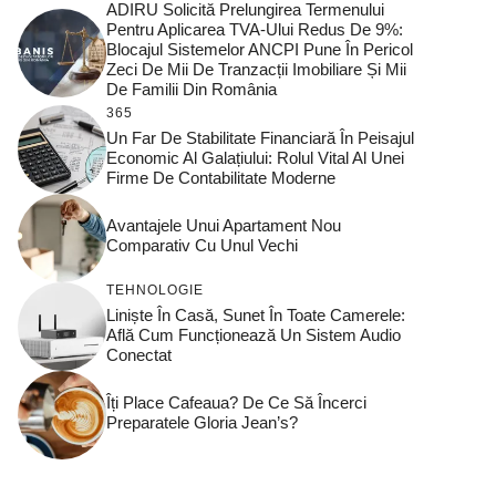
ADIRU Solicită Prelungirea Termenului
Pentru Aplicarea TVA-Ului Redus De 9%:
Blocajul Sistemelor ANCPI Pune În Pericol
Zeci De Mii De Tranzacții Imobiliare Și Mii
De Familii Din România
365
Un Far De Stabilitate Financiară În Peisajul
Economic Al Galațiului: Rolul Vital Al Unei
Firme De Contabilitate Moderne
Avantajele Unui Apartament Nou
Comparativ Cu Unul Vechi
TEHNOLOGIE
Liniște În Casă, Sunet În Toate Camerele:
Află Cum Funcționează Un Sistem Audio
Conectat
Îți Place Cafeaua? De Ce Să Încerci
Preparatele Gloria Jean’s?