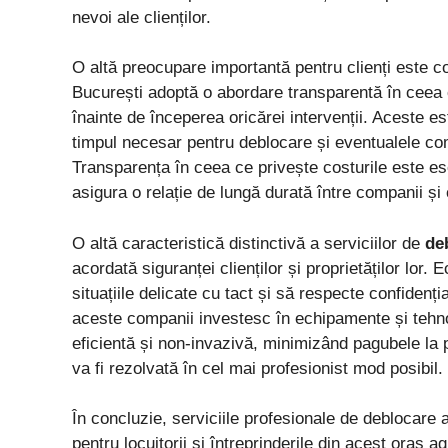
nevoi ale clienților.
O altă preocupare importantă pentru clienți este co
București adoptă o abordare transparentă în ceea ce 
înainte de începerea oricărei intervenții. Aceste es
timpul necesar pentru deblocare și eventualele co
Transparența în ceea ce privește costurile este ese
asigura o relație de lungă durată între companii și 
O altă caracteristică distinctivă a serviciilor de
de
acordată siguranței clienților și proprietăților lor.
situațiile delicate cu tact și să respecte confidenția
aceste companii investesc în echipamente și tehnol
eficientă și non-invazivă, minimizând pagubele la pr
va fi rezolvată în cel mai profesionist mod posibil.
În concluzie, serviciile profesionale de deblocare 
pentru locuitorii și întreprinderile din acest oraș 