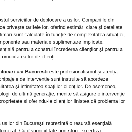
stul serviciilor de deblocare a ușilor. Companiile din
privește tarifele lor, oferind estimări clare și detaliate
timări sunt calculate în funcție de complexitatea situației,
mponente sau materiale suplimentare implicate.
nțială pentru a construi încrederea clienților și pentru a
comunitatea lor de clienți.
blocari usi Bucuresti
este profesionalismul și atenția
 Echipajele de intervenție sunt instruite să abordeze
litatea și intimitatea spațiilor clienților. De asemenea,
ogii de ultimă generație, menite să asigure o intervenție
oprietate și oferindu-le clienților liniștea că problema lor
a ușilor din București reprezintă o resursă esențială
aglomerat. Cu disponibilitate non-stop, expertiză