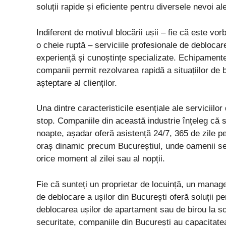
soluții rapide și eficiente pentru diversele nevoi ale 
Indiferent de motivul blocării ușii – fie că este vo
o cheie ruptă – serviciile profesionale de deblocare
experiență și cunoștințe specializate. Echipamente
companii permit rezolvarea rapidă a situațiilor de 
așteptare al clienților.
Una dintre caracteristicile esențiale ale serviciilor
stop. Companiile din această industrie înțeleg că si
noapte, așadar oferă asistență 24/7, 365 de zile pe 
oraș dinamic precum Bucureștiul, unde oamenii se 
orice moment al zilei sau al nopții.
Fie că sunteți un proprietar de locuință, un manage
de deblocare a ușilor din București oferă soluții per
deblocarea ușilor de apartament sau de birou la sol
securitate, companiile din București au capacitate