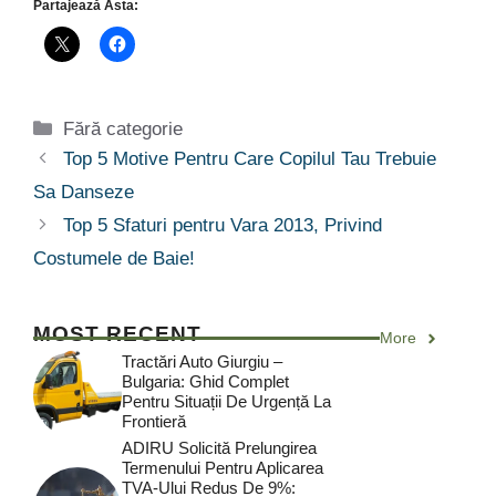
Partajează Asta:
Categorii
Fără categorie
Top 5 Motive Pentru Care Copilul Tau Trebuie
Sa Danseze
Top 5 Sfaturi pentru Vara 2013, Privind
Costumele de Baie!
MOST RECENT
More
Tractări Auto Giurgiu –
Bulgaria: Ghid Complet
Pentru Situații De Urgență La
Frontieră
ADIRU Solicită Prelungirea
Termenului Pentru Aplicarea
TVA-Ului Redus De 9%: