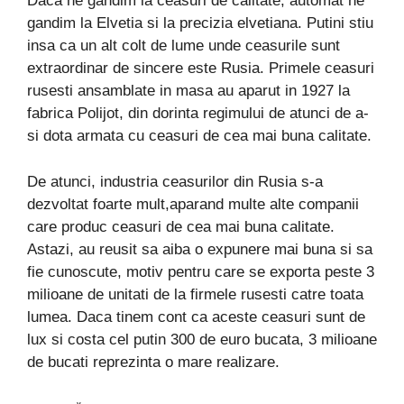
Daca ne gandim la ceasuri de calitate, automat ne
gandim la Elvetia si la precizia elvetiana. Putini stiu
insa ca un alt colt de lume unde ceasurile sunt
extraordinar de sincere este Rusia. Primele ceasuri
rusesti ansamblate in masa au aparut in 1927 la
fabrica Polijot, din dorinta regimului de atunci de a-
si dota armata cu ceasuri de cea mai buna calitate.
De atunci, industria ceasurilor din Rusia s-a
dezvoltat foarte mult,aparand multe alte companii
care produc ceasuri de cea mai buna calitate.
Astazi, au reusit sa aiba o expunere mai buna si sa
fie cunoscute, motiv pentru care se exporta peste 3
milioane de unitati de la firmele rusesti catre toata
lumea. Daca tinem cont ca aceste ceasuri sunt de
lux si costa cel putin 300 de euro bucata, 3 milioane
de bucati reprezinta o mare realizare.