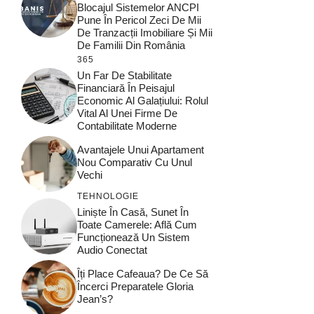
Blocajul Sistemelor ANCPI
Pune În Pericol Zeci De Mii
De Tranzacții Imobiliare Și Mii
De Familii Din România
365
Un Far De Stabilitate
Financiară În Peisajul
Economic Al Galațiului: Rolul
Vital Al Unei Firme De
Contabilitate Moderne
Avantajele Unui Apartament
Nou Comparativ Cu Unul
Vechi
TEHNOLOGIE
Liniște În Casă, Sunet În
Toate Camerele: Află Cum
Funcționează Un Sistem
Audio Conectat
Îți Place Cafeaua? De Ce Să
Încerci Preparatele Gloria
Jean’s?