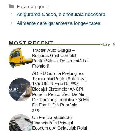
Categorii
Fără categorie
Asigurarea Casco, o cheltuiala necesara
Alimente care garanteaza longevitatea
MOST RECENT
More
Tractări Auto Giurgiu –
Bulgaria: Ghid Complet
Pentru Situații De Urgență La
Frontieră
ADIRU Solicită Prelungirea
Termenului Pentru Aplicarea
TVA-Ului Redus De 9%:
Blocajul Sistemelor ANCPI
Pune În Pericol Zeci De Mii
De Tranzacții Imobiliare Și Mii
De Familii Din România
365
Un Far De Stabilitate
Financiară În Peisajul
Economic Al Galațiului: Rolul