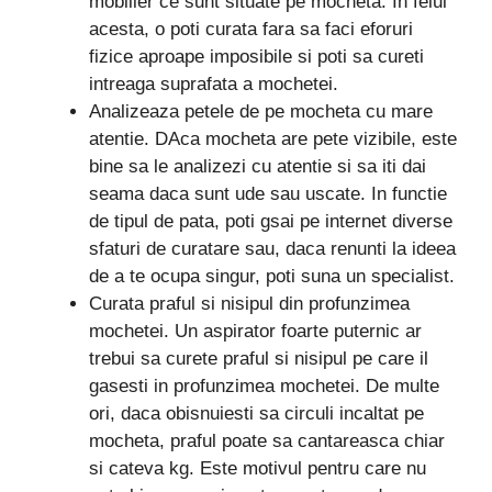
mobilier ce sunt situate pe mocheta. In felul
acesta, o poti curata fara sa faci eforuri
fizice aproape imposibile si poti sa cureti
intreaga suprafata a mochetei.
Analizeaza petele de pe mocheta cu mare
atentie. DAca mocheta are pete vizibile, este
bine sa le analizezi cu atentie si sa iti dai
seama daca sunt ude sau uscate. In functie
de tipul de pata, poti gsai pe internet diverse
sfaturi de curatare sau, daca renunti la ideea
de a te ocupa singur, poti suna un specialist.
Curata praful si nisipul din profunzimea
mochetei. Un aspirator foarte puternic ar
trebui sa curete praful si nisipul pe care il
gasesti in profunzimea mochetei. De multe
ori, daca obisnuiesti sa circuli incaltat pe
mocheta, praful poate sa cantareasca chiar
si cateva kg. Este motivul pentru care nu