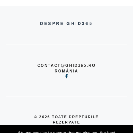
DESPRE GHID365
CONTACT@GHID365.RO
ROMÂNIA
© 2026 TOATE DREPTURILE
REZERVATE
POLITICĂ DE CONFIDENȚIALITATE
We use cookies to ensure that we give you the best