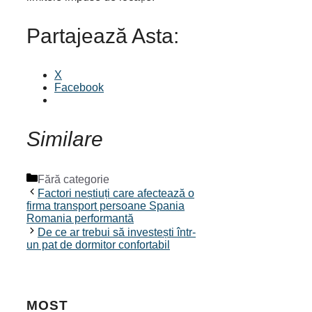
Partajează Asta:
X
Facebook
Similare
Categorii
Fără categorie
Factori neștiuți care afectează o
firma transport persoane Spania
Romania performantă
De ce ar trebui să investești într-
un pat de dormitor confortabil
MOST