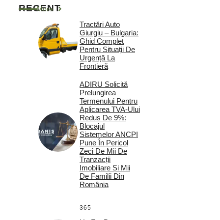
RECENT
More
Tractări Auto
Giurgiu – Bulgaria:
Ghid Complet
Pentru Situații De
Urgență La
Frontieră
ADIRU Solicită
Prelungirea
Termenului Pentru
Aplicarea TVA-Ului
Redus De 9%:
Blocajul
Sistemelor ANCPI
Pune În Pericol
Zeci De Mii De
Tranzacții
Imobiliare Și Mii
De Familii Din
România
365