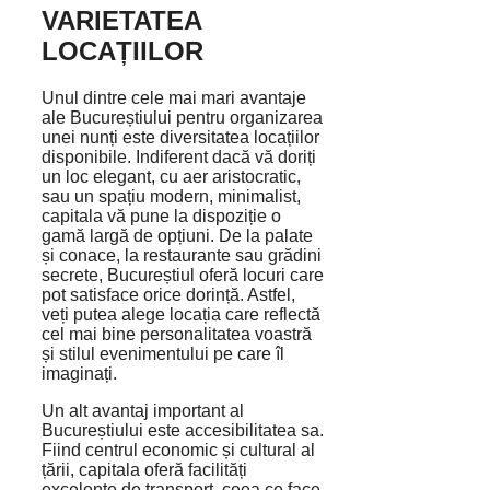
VARIETATEA
LOCAȚIILOR
Unul dintre cele mai mari avantaje
ale Bucureștiului pentru organizarea
unei nunți este diversitatea locațiilor
disponibile. Indiferent dacă vă doriți
un loc elegant, cu aer aristocratic,
sau un spațiu modern, minimalist,
capitala vă pune la dispoziție o
gamă largă de opțiuni. De la palate
și conace, la restaurante sau grădini
secrete, Bucureștiul oferă locuri care
pot satisface orice dorință. Astfel,
veți putea alege locația care reflectă
cel mai bine personalitatea voastră
și stilul evenimentului pe care îl
imaginați.
Un alt avantaj important al
Bucureștiului este accesibilitatea sa.
Fiind centrul economic și cultural al
țării, capitala oferă facilități
excelente de transport, ceea ce face