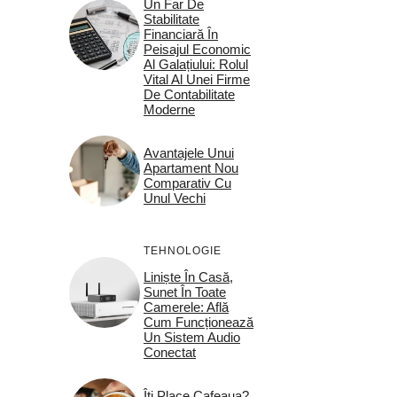
Un Far De
Stabilitate
Financiară În
Peisajul Economic
Al Galațiului: Rolul
Vital Al Unei Firme
De Contabilitate
Moderne
Avantajele Unui
Apartament Nou
Comparativ Cu
Unul Vechi
TEHNOLOGIE
Liniște În Casă,
Sunet În Toate
Camerele: Află
Cum Funcționează
Un Sistem Audio
Conectat
Îți Place Cafeaua?