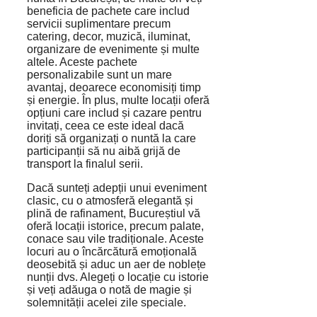
beneficia de pachete care includ
servicii suplimentare precum
catering, decor, muzică, iluminat,
organizare de evenimente și multe
altele. Aceste pachete
personalizabile sunt un mare
avantaj, deoarece economisiți timp
și energie. În plus, multe locații oferă
opțiuni care includ și cazare pentru
invitați, ceea ce este ideal dacă
doriți să organizați o nuntă la care
participanții să nu aibă grijă de
transport la finalul serii.
Dacă sunteți adepții unui eveniment
clasic, cu o atmosferă elegantă și
plină de rafinament, Bucureștiul vă
oferă locații istorice, precum palate,
conace sau vile tradiționale. Aceste
locuri au o încărcătură emoțională
deosebită și aduc un aer de noblețe
nunții dvs. Alegeți o locație cu istorie
și veți adăuga o notă de magie și
solemnității acelei zile speciale.