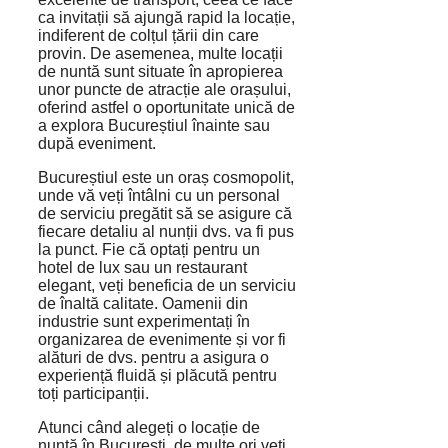
ca invitații să ajungă rapid la locație,
indiferent de colțul țării din care
provin. De asemenea, multe locații
de nuntă sunt situate în apropierea
unor puncte de atracție ale orașului,
oferind astfel o oportunitate unică de
a explora Bucureștiul înainte sau
după eveniment.
Bucureștiul este un oraș cosmopolit,
unde vă veți întâlni cu un personal
de serviciu pregătit să se asigure că
fiecare detaliu al nunții dvs. va fi pus
la punct. Fie că optați pentru un
hotel de lux sau un restaurant
elegant, veți beneficia de un serviciu
de înaltă calitate. Oamenii din
industrie sunt experimentați în
organizarea de evenimente și vor fi
alături de dvs. pentru a asigura o
experiență fluidă și plăcută pentru
toți participanții.
Atunci când alegeți o locație de
nuntă în București, de multe ori veți