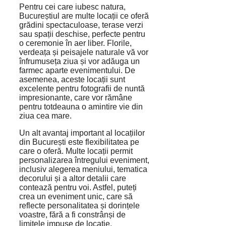
Pentru cei care iubesc natura,
Bucureștiul are multe locații ce oferă
grădini spectaculoase, terase verzi
sau spații deschise, perfecte pentru
o ceremonie în aer liber. Florile,
verdeața și peisajele naturale vă vor
înfrumuseța ziua și vor adăuga un
farmec aparte evenimentului. De
asemenea, aceste locații sunt
excelente pentru fotografii de nuntă
impresionante, care vor rămâne
pentru totdeauna o amintire vie din
ziua cea mare.
Un alt avantaj important al locațiilor
din București este flexibilitatea pe
care o oferă. Multe locații permit
personalizarea întregului eveniment,
inclusiv alegerea meniului, tematica
decorului și a altor detalii care
contează pentru voi. Astfel, puteți
crea un eveniment unic, care să
reflecte personalitatea și dorințele
voastre, fără a fi constrânși de
limitele impuse de locație.