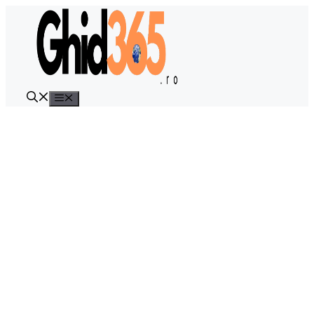
Sari
la
conținut
Meniu