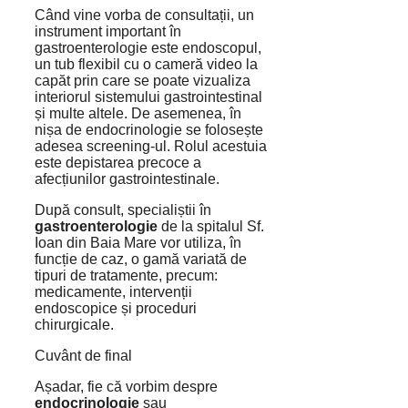
Când vine vorba de consultații, un
instrument important în
gastroenterologie este endoscopul,
un tub flexibil cu o cameră video la
capăt prin care se poate vizualiza
interiorul sistemului gastrointestinal
și multe altele. De asemenea, în
nișa de endocrinologie se folosește
adesea screening-ul. Rolul acestuia
este depistarea precoce a
afecțiunilor gastrointestinale.
După consult, specialiștii în
gastroenterologie
de la spitalul Sf.
Ioan din Baia Mare vor utiliza, în
funcție de caz, o gamă variată de
tipuri de tratamente, precum:
medicamente, intervenții
endoscopice și proceduri
chirurgicale.
Cuvânt de final
Așadar, fie că vorbim despre
endocrinologie
sau