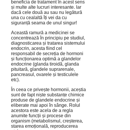
beneficia de tratament în acest sens
și multe alte lucruri interesante. Iar
dacă cele două au sau nu legătură
una cu cealaltă îți vei da cu
siguranță seama de unul singur!
Această ramură a medicinei se
concentrează în principiu pe studiul,
diagnosticarea și tratarea sistemului
endocrin, acesta fiind cel
responsabil de secreția de hormoni
și funcționarea optimă a glandelor
endocrine (glanda tiroidă, glanda
pituitară, glandele suprarenale,
pancreasul, ovarele și testiculele
etc).
În ceea ce privește hormonii, aceștia
sunt de fapt niște substanțe chimice
produse de glandele endocrine și
eliberate mai apoi în sânge. Rolul
acestora este acela de a regla
anumite funcții și procese din
organism (metabolismul, creșterea,
starea emoțională, reproducerea