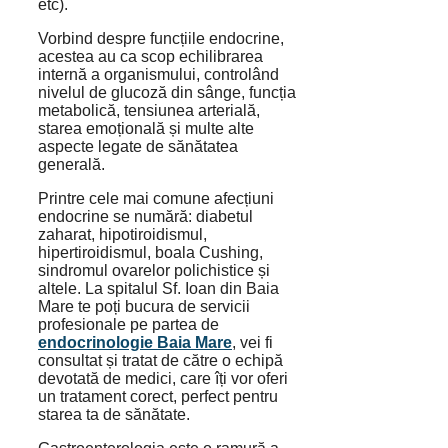
etc).
Vorbind despre funcțiile endocrine,
acestea au ca scop echilibrarea
internă a organismului, controlând
nivelul de glucoză din sânge, funcția
metabolică, tensiunea arterială,
starea emoțională și multe alte
aspecte legate de sănătatea
generală.
Printre cele mai comune afecțiuni
endocrine se numără: diabetul
zaharat, hipotiroidismul,
hipertiroidismul, boala Cushing,
sindromul ovarelor polichistice și
altele. La spitalul Sf. Ioan din Baia
Mare te poți bucura de servicii
profesionale pe partea de
endocrinologie Baia Mare
, vei fi
consultat și tratat de către o echipă
devotată de medici, care îți vor oferi
un tratament corect, perfect pentru
starea ta de sănătate.