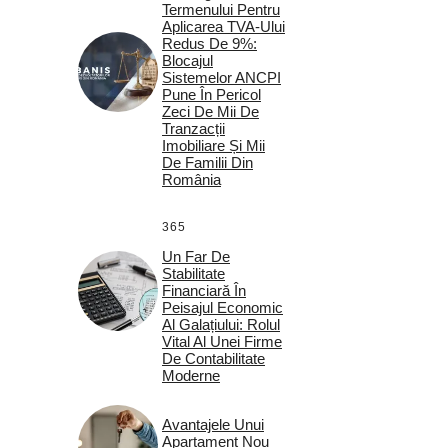
Termenului Pentru
Aplicarea TVA-Ului
Redus De 9%:
Blocajul
Sistemelor ANCPI
Pune În Pericol
Zeci De Mii De
Tranzacții
Imobiliare Și Mii
De Familii Din
România
365
Un Far De
Stabilitate
Financiară În
Peisajul Economic
Al Galațiului: Rolul
Vital Al Unei Firme
De Contabilitate
Moderne
Avantajele Unui
Apartament Nou