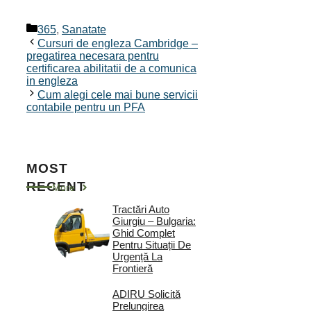
Categorii
365
,
Sanatate
Cursuri de engleza Cambridge –
pregatirea necesara pentru
certificarea abilitatii de a comunica
in engleza
Cum alegi cele mai bune servicii
contabile pentru un PFA
MOST
RECENT
More
Tractări Auto
Giurgiu – Bulgaria:
Ghid Complet
Pentru Situații De
Urgență La
Frontieră
ADIRU Solicită
Prelungirea