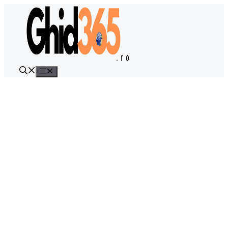
Sari
la
conținut
Meniu