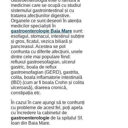
Gastroenterologia este o ramură a
medicinei care se ocupă cu studiul
sistemului gastrointestinal și cu
tratarea afecțiunilor digestive.
Organele ce sunt deseori în atenția
medicilor specialiști în
gastroenterologie Baia Mare
sunt:
esofagul, stomacul, intestinul subțire
și gros, ficatul, vezica biliară și
pancreasul. Acestea se pot
confrunta cu diferite afecțiuni, unele
dintre cele mai populare fiind:
refluxul gastroesofagian, ulcerul
gastric, boala de reflux
gastroesofagian (GERD), gastrita,
colita, boala inflamatorie intestinală
(IBD) (cum ar fi boala Crohn și colita
ulceroasă), diareea cronică,
constipația etc.
În cazul în care ajungi să te confrunți
cu probleme de acest fel, poți apela
cu încredere la cabinetul de
gastroenterologie
de la spitalul Sf.
Ioan din Baia Mare.