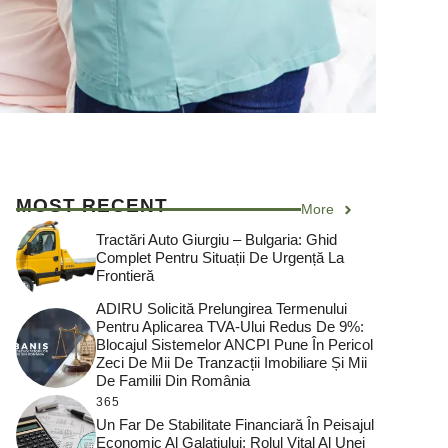
MOST RECENT
More
Tractări Auto Giurgiu – Bulgaria: Ghid
Complet Pentru Situații De Urgență La
Frontieră
ADIRU Solicită Prelungirea Termenului
Pentru Aplicarea TVA-Ului Redus De 9%:
Blocajul Sistemelor ANCPI Pune În Pericol
Zeci De Mii De Tranzacții Imobiliare Și Mii
De Familii Din România
365
Un Far De Stabilitate Financiară În Peisajul
Economic Al Galațiului: Rolul Vital Al Unei