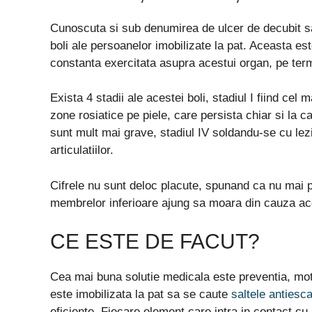
Cunoscuta si sub denumirea de ulcer de decubit sa
boli ale persoanelor imobilizate la pat. Aceasta est
constanta exercitata asupra acestui organ, pe ter
Exista 4 stadii ale acestei boli, stadiul I fiind cel
zone rosiatice pe piele, care persista chiar si la ca
sunt mult mai grave, stadiul IV soldandu-se cu lez
articulatiilor.
Cifrele nu sunt deloc placute, spunand ca nu mai pu
membrelor inferioare ajung sa moara din cauza ace
CE ESTE DE FACUT?
Cea mai buna solutie medicala este preventia, mot
este imobilizata la pat sa se caute
saltele antiesc
eficiente. Fiecare element care intra in contact cu 