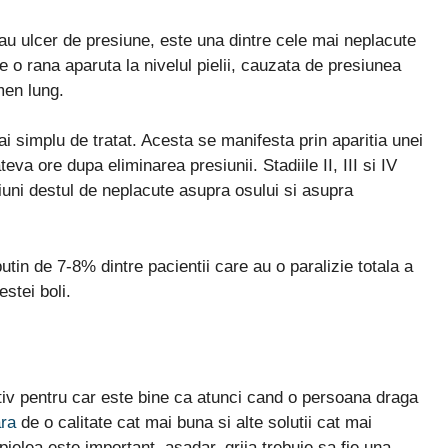
u ulcer de presiune, este una dintre cele mai neplacute
e o rana aparuta la nivelul pielii, cauzata de presiunea
men lung.
 mai simplu de tratat. Acesta se manifesta prin aparitia unei
teva ore dupa eliminarea presiunii. Stadiile II, III si IV
iuni destul de neplacute asupra osului si asupra
tin de 7-8% dintre pacientii care au o paralizie totala a
stei boli.
iv pentru car este bine ca atunci cand o persoana draga
ara
de o calitate cat mai buna si alte solutii cat mai
pielea este important, asadar, grija trebuie sa fie una