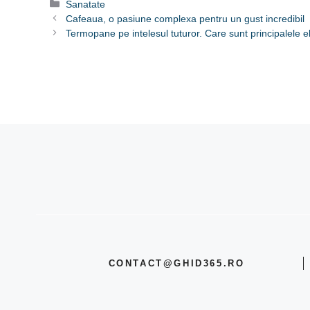
Categorii
Sanatate
Cafeaua, o pasiune complexa pentru un gust incredibil
Termopane pe intelesul tuturor. Care sunt principalele
CONTACT@GHID365.RO