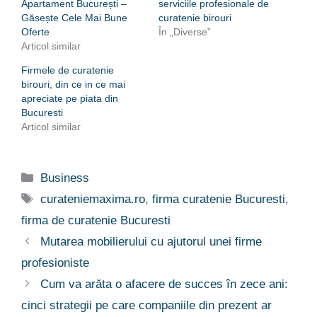
Apartament București –
serviciile profesionale de
Găsește Cele Mai Bune
curatenie birouri
Oferte
În „Diverse”
Articol similar
Firmele de curatenie
birouri, din ce in ce mai
apreciate pe piata din
Bucuresti
Articol similar
Categorii
Business
Etichete
curateniemaxima.ro
,
firma curatenie Bucuresti
,
firma de curatenie Bucuresti
Mutarea mobilierului cu ajutorul unei firme
profesioniste
Cum va arăta o afacere de succes în zece ani:
cinci strategii pe care companiile din prezent ar