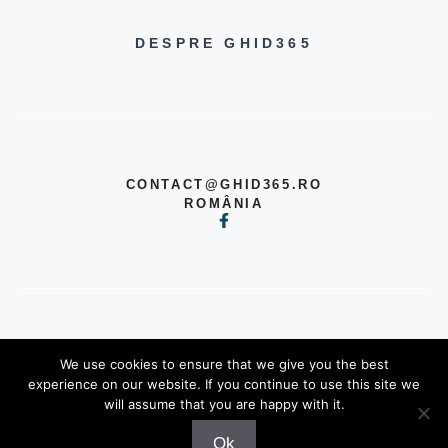
DESPRE GHID365
CONTACT@GHID365.RO
ROMÂNIA
© 2026 TOATE DREPTURILE
We use cookies to ensure that we give you the best
REZERVATE
experience on our website. If you continue to use this site we
POLITICĂ DE CONFIDENȚIALITATE
will assume that you are happy with it.
TERMENI ȘI CONDIȚII
Ok