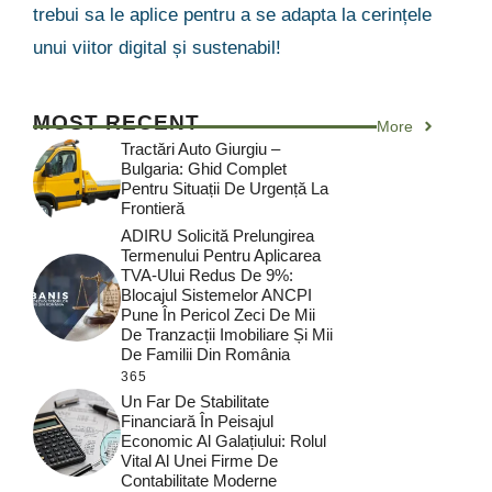
trebui sa le aplice pentru a se adapta la cerințele
unui viitor digital și sustenabil!
MOST RECENT
More
Tractări Auto Giurgiu –
Bulgaria: Ghid Complet
Pentru Situații De Urgență La
Frontieră
ADIRU Solicită Prelungirea
Termenului Pentru Aplicarea
TVA-Ului Redus De 9%:
Blocajul Sistemelor ANCPI
Pune În Pericol Zeci De Mii
De Tranzacții Imobiliare Și Mii
De Familii Din România
365
Un Far De Stabilitate
Financiară În Peisajul
Economic Al Galațiului: Rolul
Vital Al Unei Firme De
Contabilitate Moderne