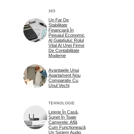
365
Un Far De
Stabilitate
Financiară În
Peisajul Economic
Al Galațiului: Rolul
Vital Al Unei Firme
De Contabilitate
Moderne
Avantajele Unui
Apartament Nou
Comparativ Cu
Unul Vechi
TEHNOLOGIE
Liniște În Casă,
Sunet În Toate
Camerele: Află
Cum Funcționează
Un Sistem Audio