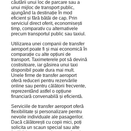
căutării unui loc de parcare sau a
unui mijloc de transport public,
ajungând la destinație în mod
eficient și fără bătăi de cap. Prin
serviciul direct oferit, economisești
timp, comparativ cu alternativele
precum transportul public sau taxiul.
Utilizarea unei companii de transfer
aeroport poate fi și mai economică în
comparație cu alte opțiuni de
transport. Taximeterele pot să devină
costisitoare, iar găsirea unui taxi
disponibil poate dura mai mult.
Unele firme de transfer aeroport
oferă reduceri pentru rezervările
online sau pentru călătorii frecvente,
reprezentând astfel o opțiune
financiară convenabilă și eficientă.
Serviciile de transfer aeroport oferă
flexibilitate și personalizare pentru
nevoile individuale ale pasagerilor.
Dacă călătorești cu copii mici, poți
solicita un scaun special sau alte