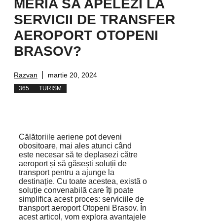
MERIA SA APELEZI LA
SERVICII DE TRANSFER
AEROPORT OTOPENI
BRASOV?
Razvan
martie 20, 2024
365
TURISM
Călătoriile aeriene pot deveni
obositoare, mai ales atunci când
este necesar să te deplasezi către
aeroport și să găsești soluții de
transport pentru a ajunge la
destinație. Cu toate acestea, există o
soluție convenabilă care îți poate
simplifica acest proces: serviciile de
transport aeroport Otopeni Brasov. În
acest articol, vom explora avantajele