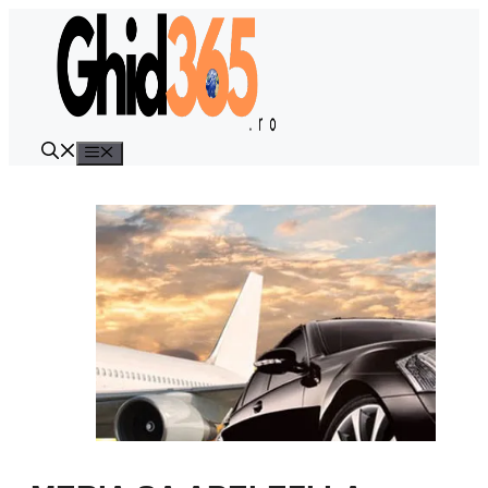
Sari
la
conținut
Meniu