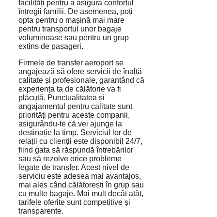
facilități pentru a asigura confortul
întregii familii. De asemenea, poți
opta pentru o mașină mai mare
pentru transportul unor bagaje
voluminoase sau pentru un grup
extins de pasageri.
Firmele de transfer aeroport se
angajează să ofere servicii de înaltă
calitate și profesionale, garantând că
experiența ta de călătorie va fi
plăcută. Punctualitatea și
angajamentul pentru calitate sunt
priorități pentru aceste companii,
asigurându-te că vei ajunge la
destinație la timp. Serviciul lor de
relații cu clienții este disponibil 24/7,
fiind gata să răspundă întrebărilor
sau să rezolve orice probleme
legate de transfer. Acest nivel de
serviciu este adesea mai avantajos,
mai ales când călătorești în grup sau
cu multe bagaje. Mai mult decât atât,
tarifele oferite sunt competitive și
transparente.