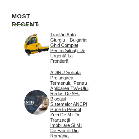
MOST
RECENT
More
Tractări Auto
Giurgiu – Bulgaria:
Ghid Complet
Pentru Situații De
Urgență La
Frontieră
ADIRU Solicită
Prelungirea
Termenului Pentru
Aplicarea TVA-Ului
Redus De 9%:
Blocajul
Sistemelor ANCPI
Pune În Pericol
Zeci De Mii De
Tranzacții
Imobiliare Și Mii
De Familii Din
România