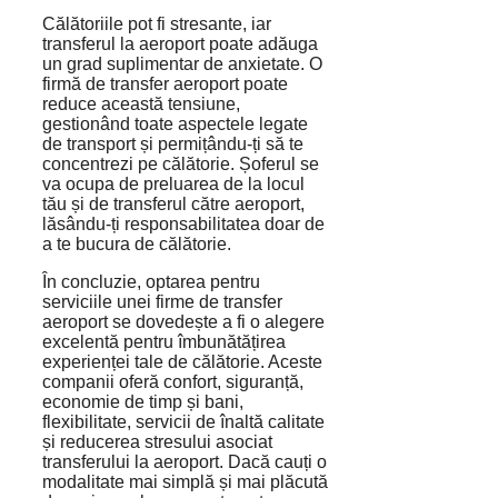
Călătoriile pot fi stresante, iar
transferul la aeroport poate adăuga
un grad suplimentar de anxietate. O
firmă de transfer aeroport poate
reduce această tensiune,
gestionând toate aspectele legate
de transport și permițându-ți să te
concentrezi pe călătorie. Șoferul se
va ocupa de preluarea de la locul
tău și de transferul către aeroport,
lăsându-ți responsabilitatea doar de
a te bucura de călătorie.
În concluzie, optarea pentru
serviciile unei firme de transfer
aeroport se dovedește a fi o alegere
excelentă pentru îmbunătățirea
experienței tale de călătorie. Aceste
companii oferă confort, siguranță,
economie de timp și bani,
flexibilitate, servicii de înaltă calitate
și reducerea stresului asociat
transferului la aeroport. Dacă cauți o
modalitate mai simplă și mai plăcută