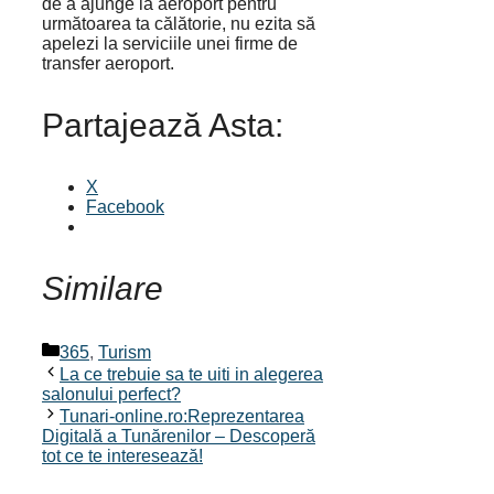
de a ajunge la aeroport pentru
următoarea ta călătorie, nu ezita să
apelezi la serviciile unei firme de
transfer aeroport.
Partajează Asta:
X
Facebook
Similare
Categorii
365
,
Turism
La ce trebuie sa te uiti in alegerea
salonului perfect?
Tunari-online.ro:Reprezentarea
Digitală a Tunărenilor – Descoperă
tot ce te interesează!