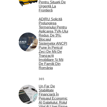
Pentru Situații De
Urgență La
Frontieră
ADIRU Solicită
Prelungirea
Termenului Pentru
Aplicarea TVA-Ului
Redus De 9%:
Blocajul
Sistemelor ANCPI
Pune În Pericol
Zeci De Mii De
Tranzacții
Imobiliare Și Mii
De Familii Din
România
365
Un Far De
Stabilitate
Financiară În
Peisajul Economic
Al Galațiului: Rolul
Vital Al Unei Firme