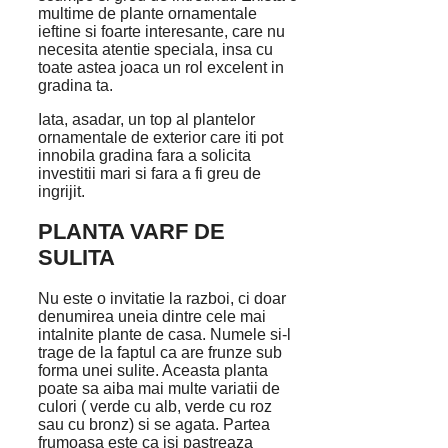
multime de plante ornamentale
ieftine si foarte interesante, care nu
necesita atentie speciala, insa cu
toate astea joaca un rol excelent in
gradina ta.
Iata, asadar, un top al plantelor
ornamentale de exterior care iti pot
innobila gradina fara a solicita
investitii mari si fara a fi greu de
ingrijit.
PLANTA VARF DE
SULITA
Nu este o invitatie la razboi, ci doar
denumirea uneia dintre cele mai
intalnite plante de casa. Numele si-l
trage de la faptul ca are frunze sub
forma unei sulite. Aceasta planta
poate sa aiba mai multe variatii de
culori ( verde cu alb, verde cu roz
sau cu bronz) si se agata. Partea
frumoasa este ca isi pastreaza