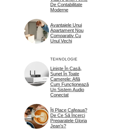
De Contabilitate
Moderne
Avantajele Unui
Apartament Nou
Comparativ Cu
Unul Vechi
TEHNOLOGIE
Liniște În Casă,
Sunet În Toate
Camerele: Află
Cum Funcționează
Un Sistem Audio
Conectat
Îți Place Cafeaua?
De Ce Să Încerci
Preparatele Gloria
Jean’s?