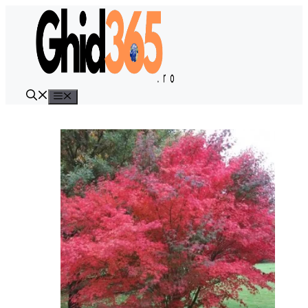
Sari
la
conținut
Meniu