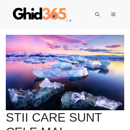
Sari
la
Meniu
conținut
STII CARE SUNT