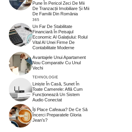
Pune În Pericol Zeci De Mii
De Tranzacții Imobiliare Și Mii
De Familii Din România
365
Un Far De Stabilitate
Financiară În Peisajul
Economic Al Galațiului: Rolul
Vital Al Unei Firme De
Contabilitate Moderne
Avantajele Unui Apartament
Nou Comparativ Cu Unul
Vechi
TEHNOLOGIE
Liniște În Casă, Sunet În
Toate Camerele: Află Cum
Funcționează Un Sistem
Audio Conectat
Îți Place Cafeaua? De Ce Să
Încerci Preparatele Gloria
Jean’s?