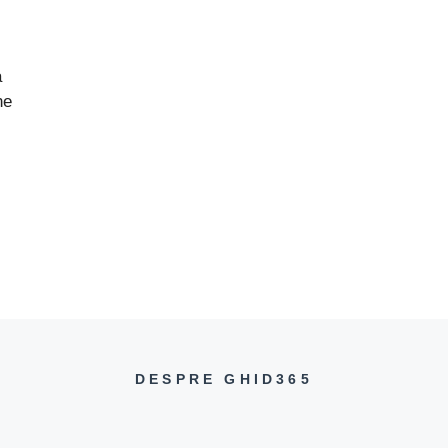
a
ne
DESPRE GHID365