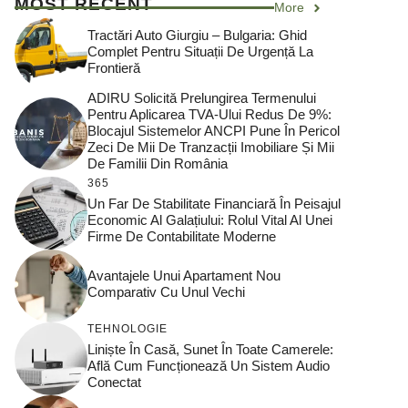
MOST RECENT
More
Tractări Auto Giurgiu – Bulgaria: Ghid
Complet Pentru Situații De Urgență La
Frontieră
ADIRU Solicită Prelungirea Termenului
Pentru Aplicarea TVA-Ului Redus De 9%:
Blocajul Sistemelor ANCPI Pune În Pericol
Zeci De Mii De Tranzacții Imobiliare Și Mii
De Familii Din România
365
Un Far De Stabilitate Financiară În Peisajul
Economic Al Galațiului: Rolul Vital Al Unei
Firme De Contabilitate Moderne
Avantajele Unui Apartament Nou
Comparativ Cu Unul Vechi
TEHNOLOGIE
Liniște În Casă, Sunet În Toate Camerele:
Află Cum Funcționează Un Sistem Audio
Conectat