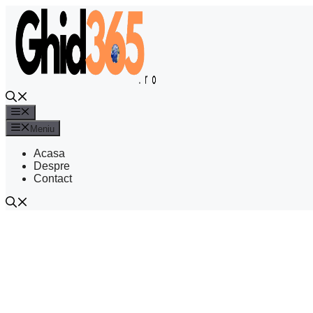
Sari
la
conținut
Meniu
Meniu
Acasa
Despre
Contact