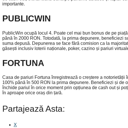
importante.
PUBLICWIN
PublicWin ocupă locul 4. Poate cel mai bun bonus de pe piață 
până în 2000 RON. Totodată, la prima depunere, beneficiezi supl
suma depusă. Depunerea se face fără comision ca la majoritat
găsești inclusiv loterii naționale, poker, cazino și pariuri virtual
FORTUNA
Casa de pariuri Fortuna înregistrează o creștere a notorietății î
100% până în 500 RON la prima depunere. Beneficiezi și de o ap
închide pariul în orice moment prin opțiunea de cash out și poț
în aproape orice oraș din țară.
Partajează Asta:
X